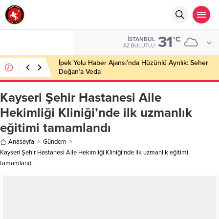
31
°C
İSTANBUL
AZ BULUTLU
İpek Yolu Haber Ajansı’nda Hüzünlü Ayrılık: Seher
Doğan’a Veda
Kayseri Şehir Hastanesi Aile
Hekimliği Kliniği’nde ilk uzmanlık
eğitimi tamamlandı
Anasayfa
Gündem
Kayseri Şehir Hastanesi Aile Hekimliği Kliniği’nde ilk uzmanlık eğitimi
tamamlandı