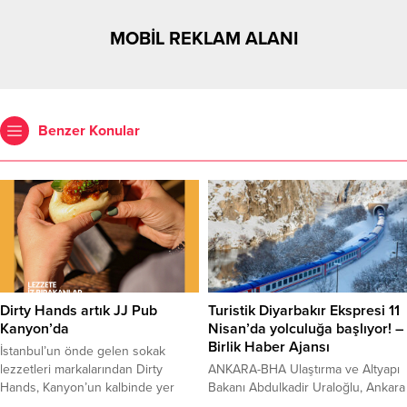
MOBİL REKLAM ALANI
Benzer Konular
Dirty Hands artık JJ Pub
Turistik Diyarbakır Ekspresi 11
Kanyon’da
Nisan’da yolculuğa başlıyor! –
Birlik Haber Ajansı
İstanbul’un önde gelen sokak
lezzetleri markalarından Dirty
ANKARA-BHA Ulaştırma ve Altyapı
Hands, Kanyon’un kalbinde yer
Bakanı Abdulkadir Uraloğlu, Ankara
alan JJ Pub Kanyon’da
ve Diyarbakır arasında turizm odaklı