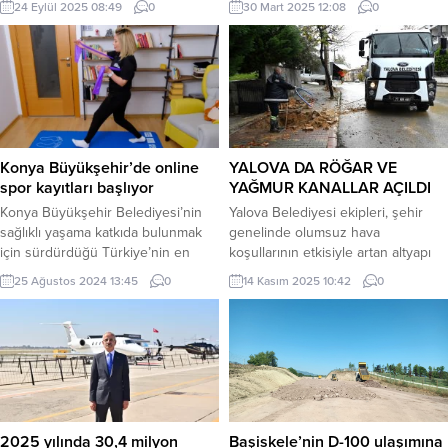
24 Eylül 2025 08:49
0
30 Mart 2025 12:08
0
misafirleriyle buluştu. Bu yeni iş
seferler düzenleyecek bu özel
birliği sayesinde ziyaretçiler, hem
trenin ilk seferini duyurdu.
öğle hem de akşam saatlerinde
Uraloğlu, “Bu seferlerle sadece
Dirty Hands’in imza lezzetlerini
turizmi canlandırmakla kalmayacak,
deneyimleme fırsatı buluyor.
aynı zamanda şehirler arası kültürel
İSTANBUL (İGFA) – Canlı müzik ve
bağları güçlendireceğiz.”
eğlencenin vazgeçilmez adresi
açıklamasını yaptı. Yenimahalle
Jolly Joker Pub Kanyon, artık...
Belediye Başkanı Fethi Yaşar’ın
Konya Büyükşehir’de online
YALOVA DA RÖĞAR VE
oğlu Bülent Yaşar hayatını kaybetti
spor kayıtları başlıyor
YAĞMUR KANALLAR AÇILDI
Seferler ve detaylar...
Konya Büyükşehir Belediyesi’nin
Yalova Belediyesi ekipleri, şehir
sağlıklı yaşama katkıda bulunmak
genelinde olumsuz hava
için sürdürdüğü Türkiye’nin en
koşullarının etkisiyle artan altyapı
kapsamlı kişiye özel online spor
sorunlarına anında müdahale
25 Ağustos 2024 13:45
0
14 Kasım 2025 10:42
0
eğitimlerinde yeni dönem kayıtları
ediyor. Yağışlar ve sonbahar yaprak
başlıyor KONYA (İGFA) – Konya
dökümleri nedeniyle tıkanan
Büyükşehir Belediye Başkanı Uğur
mazgal ve rögar hatlarında temizlik
İbrahim Altay, online spor
çalışmaları sürüyor. Yalova
eğitimlerinin pandemi döneminden
Belediyesi’nin Su ve Kanalizasyon
bu yana sürdürüldüğünü belirterek,
Müdürlüğü ekipleri, şehir
Türkiye’ye örnek olan uygulamayı
genelinde olumsuz hava
sürdürdüklerini söyledi. Online
koşullarının etkisiyle artan altyapı
2025 yılında 30,4 milyon
Başiskele’nin D-100 ulaşımına