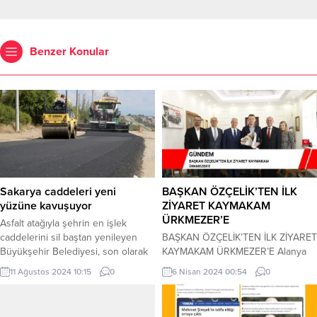
Benzer Konular
Sakarya caddeleri yeni
BAŞKAN ÖZÇELİK’TEN İLK
yüzüne kavuşuyor
ZİYARET KAYMAKAM
ÜRKMEZER’E
Asfalt atağıyla şehrin en işlek
caddelerini sil baştan yenileyen
BAŞKAN ÖZÇELİK’TEN İLK ZİYARET
Büyükşehir Belediyesi, son olarak
KAYMAKAM ÜRKMEZER’E Alanya
Yenikent bölgesinin en işlek
Belediye Başkanı Osman Tarık
11 Ağustos 2024 10:15
0
6 Nisan 2024 00:54
0
caddelerinden biri olan 205.
Özçelik, ilk ziyaretini Alanya
Cadde’yi 3 bin 500 ton asfalt
Kaymakamı Dr. Fatih Ürkmezer’e
kullanarak yeni yüzüne kavuşturdu.
yaptı. Belediye binasında