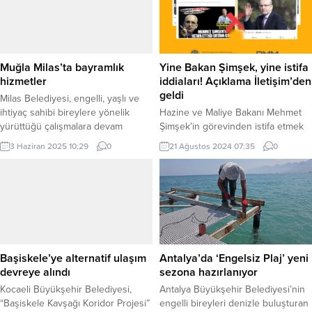
SAKARYA (İGFA) – Sakarya
düzenlenen devir teslim töreniyle
Büyükşehir Belediyesi asfalt atağını
Alanya Belediye Başkanlığı
şehrin dört bir yanında sürdürüyor.
görevine başlayan Osman Tarık
Yol Bakım ve Altyapı Koordinasyon
Özçelik, Belediye Başkanı olarak ilk
Dairesi Başkanlığı...
ziyaretini Alanya Kaymakamlığı’na
Muğla Milas’ta bayramlık
Yine Bakan Şimşek, yine istifa
yaptı. Kaymakam Dr. Fatih
hizmetler
iddiaları! Açıklama İletişim’den
Ürkmezer’i makamında ziyaret
geldi
Milas Belediyesi, engelli, yaşlı ve
eden Başkan...
ihtiyaç sahibi bireylere yönelik
Hazine ve Maliye Bakanı Mehmet
yürüttüğü çalışmalara devam
Şimşek’in görevinden istifa etmek
ediyor. MUĞLA (İGFA) – Evden
istediği” iddiasına yönelik
3 Haziran 2025 10:29
0
21 Ağustos 2024 07:35
0
çıkma imkanı olmayan, hasta, yaşlı,
haberlerin dezenformatif haberler
özel gereksinimli bireylere ve dar
olduğu açıklandı. ANKARA (İGFA) –
gelirli ihtiyaç sahibi vatandaşlara
Hazine ve Maliye Bakanı Mehmet
yönelik desteklerini sürdüren Milas
Şimşek’le ilgili zaman zaman yer
Belediyesi Kurban Bayramı
alan görevinden istifa ettiği
öncesinde talepte bulunan
yönündeki haberlerle ilgili iddialara
vatandaşları ‘Evde Kuaförlük ve
yenileri eklendi. Açıklama İletişim
Berberlik Hizmeti’ ile buluşturdu.
Başkanlığı Dezenformasyonla
Başiskele’ye alternatif ulaşım
Antalya’da ‘Engelsiz Plaj’ yeni
İlçe...
Mücadele Merkezi tarafından geldi.
devreye alındı
sezona hazırlanıyor
Bazı sosyal...
Kocaeli Büyükşehir Belediyesi,
Antalya Büyükşehir Belediyesi’nin
“Başiskele Kavşağı Koridor Projesi”
engelli bireyleri denizle buluşturan