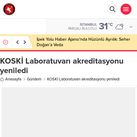
31
°C
İSTANBUL
PARÇALI BULUTLU
İpek Yolu Haber Ajansı’nda Hüzünlü Ayrılık: Seher
Doğan’a Veda
KOSKİ Laboratuvarı akreditasyonu
yeniledi
Anasayfa
Gündem
KOSKİ Laboratuvarı akreditasyonu yeniledi