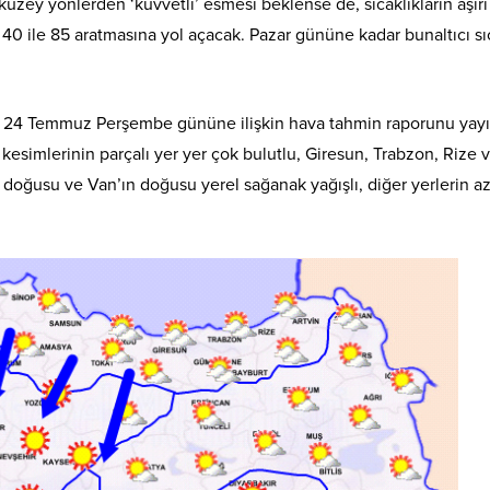
kuzey yönlerden ‘kuvvetli’ esmesi beklense de, sıcaklıkların aşırı
40 ile 85 aratmasına yol açacak. Pazar gününe kadar bunaltıcı sı
 24 Temmuz Perşembe gününe ilişkin hava tahmin raporunu yayı
esimlerinin parçalı yer yer çok bulutlu, Giresun, Trabzon, Rize 
ve doğusu ve Van’ın doğusu yerel sağanak yağışlı, diğer yerlerin a