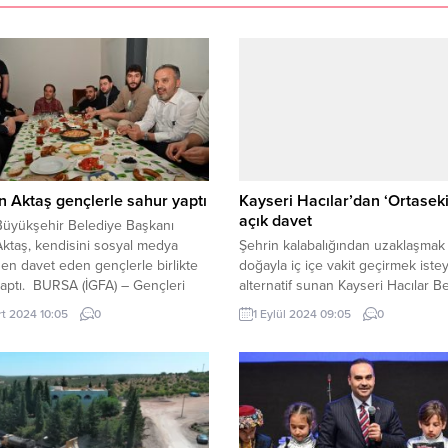
 Aktaş gençlerle sahur yaptı
Kayseri Hacılar’dan ‘Ortasek
açık davet
Büyükşehir Belediye Başkanı
Aktaş, kendisini sosyal medya
Şehrin kalabalığından uzaklaşmak
en davet eden gençlerle birlikte
doğayla iç içe vakit geçirmek iste
aptı. BURSA (İGFA) – Gençleri
alternatif sunan Kayseri Hacılar B
 alan proje ve uygulamalarla
Başkanı Bilal Özdoğan, Ortaseki
rt 2024 10:05
0
1 Eylül 2024 09:05
0
ın genç dostu şehir olmasında
Ormanları’nın yüzlerce doğa ve
k eden Büyükşehir Belediye
sporseverin gözde mekânı haline
 Alinur Aktaş, yoğun programına
geldiğini söyledi. Başkan Özdoğa
 gençlerin sosyal medya
vatandaşları bu eşsiz doğal güzell
en davetini kırmayarak sahur
keşfetmeye davet etti. KAYSERİ (İ
na konuk oldu. Hasan...
Kayseri Hacılar Belediye Başkanı B
Özdoğan son...