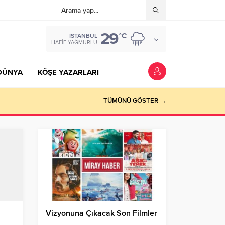
29
°C
İSTANBUL
HAFIF YAĞMURLU
DÜNYA
KÖŞE YAZARLARI
TÜMÜNÜ GÖSTER →
Vizyonuna Çıkacak Son Filmler