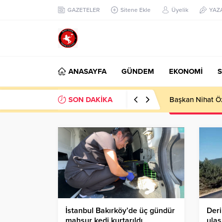
GAZETELER
Sitene Ekle
Üyelik
YAZ
ANASAYFA
GÜNDEM
EKONOMİ
S
SON DAKİKA
Başkan Nihat Öz
İstanbul Bakırköy’de üç gündür
Deri
mahsur kedi kurtarıldı
ulaş