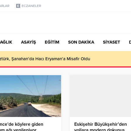
ARLAR
ECZANELER
AĞLIK
ASAYİŞ
EĞİTİM
SON DAKİKA
SİYASET
türk, Şanahan’da Hacı Eryaman’a Misafir Oldu
nce’de köylere giden
Eskişehir Büyükşehir’den
ım ağı yenileniyor
yollara modern dokunuş