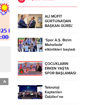
ALİ MÜFİT
GÜRTUNA’DAN
BAŞKAN GÜREL’
KUTLAMA
ZİYARETİ
‘Spor A.Ş. Bizim
Mahallede’
etkinlikleri başladı
ÇOCUKLARIN
ERKEN YAŞTA
SPOR BAŞLAMASI
ÇEŞİTLİ
A
-
TEHLİKELERDEN
UZAK TUTUMUŞ
Teknoloji
OLACAKTIR
Kaptanları
Ödülleri’ne
başvurular sürüyor