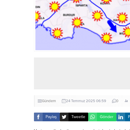
Gündem
24 Temmuz 2025 06:59
0
Paylaş
Tweetle
Gönder
P