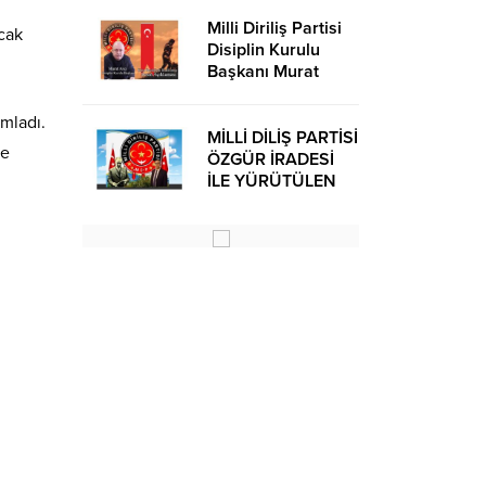
Milli Diriliş Partisi
cak
Disiplin Kurulu
Başkanı Murat
Avcı’dan Kira
Bedelleri Hakkında
mladı.
Basın Açıklaması
MİLLİ DİLİŞ PARTİSİ
ve
ÖZGÜR İRADESİ
İLE YÜRÜTÜLEN
z
BİR SİYASİ
OLUŞUMUDUR