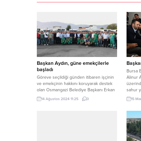
Başkan Aydın, güne emekçilerle
Başkan
başladı
Bursa 
Göreve seçildiği günden itibaren işçinin
Alinur 
ve emekçinin hakkını koruyarak destek
üzerind
olan Osmangazi Belediye Başkanı Erkan
sahur y
Aydın, güne temizlik işçileriyle kahvaltı
merkeze
14 Ağustos 2024 11:25
0
15 Ma
yaparak başladı. BURSA (İGFA) – Başkan
Bursa’n
Aydın, Osmangazi’nin 136 mahallesini
öncülü
daha temiz ve yaşanabilir hale getirmek
Başkanı
için gece gündüz demeden çalışan
rağmen
emekçi personel ile bir araya geldi. Gün
üzerind
ağarmadan Çukurca...
sofrası