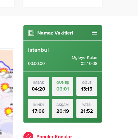
Namaz Vakitleri
İstanbul
Öğleye Kalan
00:00:00
02:10:07
İMSAK
GÜNEŞ
ÖĞLE
04:20
06:01
13:15
İKİNDİ
AKŞAM
YATSI
17:06
20:19
21:52
Popüler Konular