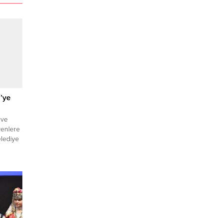
i’ye
 ve
yenlere
elediye
n, tüm
iği
GFA) –
ilal