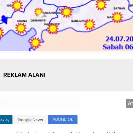
REKLAM ALANI
A
+
ABONE OL
aylaş