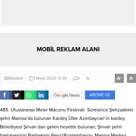
MOBİL REKLAM ALANI
A
A
+
-
Gündem
1 Mayıs 2025 12:39
0
ABONE OL
485. Uluslararası Mesir Macunu Festivali Süresince Şehzadeler
şehri Manisa’da bulunan Kardeş Ülke Azerbaycan’ın kardeş
Belediyesi Şirvan dan gelen heyette bulunan, Şirvan şehir
hastanesinin Başhekimi ParvizRüstembayov, Manisa Merkez