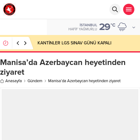
29
°C
İSTANBUL
HAFIF YAĞMURLU
KANTİNLER LGS SINAV GÜNÜ KAPALI
Manisa’da Azerbaycan heyetinden
ziyaret
Anasayfa
Gündem
Manisa’da Azerbaycan heyetinden ziyaret