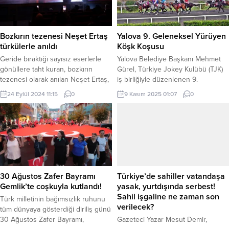
Bozkırın tezenesi Neşet Ertaş
Yalova 9. Geleneksel Yürüyen
türkülerle anıldı
Köşk Koşusu
Geride bıraktığı sayısız eserlerle
Yalova Belediye Başkanı Mehmet
gönüllere taht kuran, bozkırın
Gürel, Türkiye Jokey Kulübü (TJK)
tezenesi olarak anılan Neşet Ertaş,
iş birliğiyle düzenlenen 9.
KO-MEK’te birbirinden güzel
Geleneksel Yürüyen Köşk
24 Eylül 2024 11:15
0
9 Kasım 2025 01:07
0
türküleriyle anıldı KOCAELİ (İGFA) –
Koşusu’nun bu yıl 9 Kasım Pazar
Bozkırın tezenesi olarak yüzlerce
günü yapılacağını duyurdu.
unutulmaz eseriyle gönüllere ve
Cumhuriyet ve çevre bilincinin
hafızalara yer eden Neşet Ertaş
simgesi haline gelen Yürüyen Köşk
vefatının 12. yıl dönümünde
koşusu, İstanbul Veliefendi
unutulmadı. Kocaeli Büyükşehir
Hipodromu’nda gerçekleştirilecek
Belediyesi Yaygın Eğitim Şube
ve Tay TV ile TJK TV ekranlarından
Müdürlüğü öncülüğünde KO-MEK
canlı olarak yayınlanacak. Yalova...
30 Ağustos Zafer Bayramı
Türkiye’de sahiller vatandaşa
müzik branşı...
Gemlik’te coşkuyla kutlandı!
yasak, yurtdışında serbest!
Sahil işgaline ne zaman son
Türk milletinin bağımsızlık ruhunu
verilecek?
tüm dünyaya gösterdiği diriliş günü
30 Ağustos Zafer Bayramı,
Gazeteci Yazar Mesut Demir,