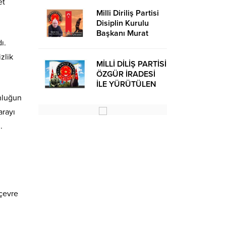
et
Milli Diriliş Partisi
Disiplin Kurulu
Başkanı Murat
ı.
Avcı’dan Kira
Bedelleri Hakkında
zlik
Basın Açıklaması
MİLLİ DİLİŞ PARTİSİ
ÖZGÜR İRADESİ
İLE YÜRÜTÜLEN
BİR SİYASİ
unluğun
OLUŞUMUDUR
arayı
.
 çevre