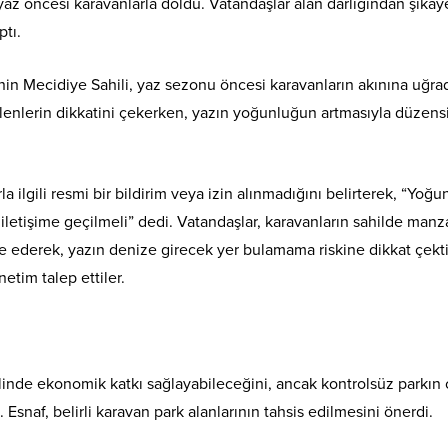
yaz öncesi karavanlarla doldu. Vatandaşlar alan darlığından şikay
tı.
nin Mecidiye Sahili, yaz sezonu öncesi karavanların akınına uğrad
elenlerin dikkatini çekerken, yazın yoğunluğun artmasıyla düzensi
ilgili resmi bir bildirim veya izin alınmadığını belirterek, “Yoğ
 iletişime geçilmeli” dedi. Vatandaşlar, karavanların sahilde manz
fade ederek, yazın denize girecek yer bulamama riskine dikkat çekti
etim talep ettiler.
linde ekonomik katkı sağlayabileceğini, ancak kontrolsüz parkın
i. Esnaf, belirli karavan park alanlarının tahsis edilmesini önerdi.