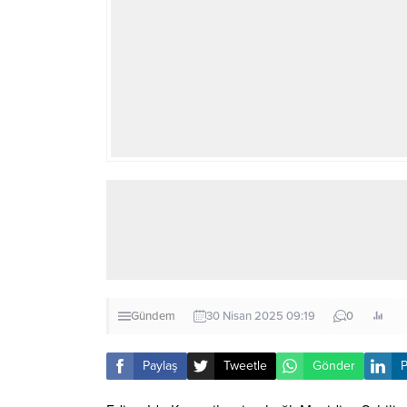
Gündem
30 Nisan 2025 09:19
0
Paylaş
Tweetle
Gönder
P