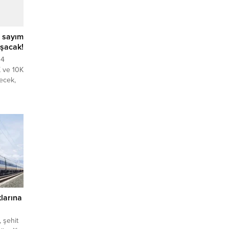
i sayım
oşacak!
14
K ve 10K
ecek,
.
şehir
n büyük
rum” yol
larına
, şehit