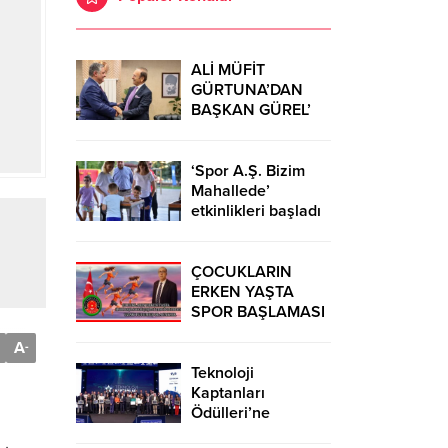
ALİ MÜFİT
GÜRTUNA’DAN
BAŞKAN GÜREL’
KUTLAMA
ZİYARETİ
‘Spor A.Ş. Bizim
Mahallede’
etkinlikleri başladı
ÇOCUKLARIN
ERKEN YAŞTA
SPOR BAŞLAMASI
ÇEŞİTLİ
A
-
TEHLİKELERDEN
UZAK TUTUMUŞ
Teknoloji
OLACAKTIR
Kaptanları
Ödülleri’ne
başvurular sürüyor