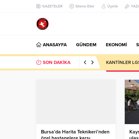
GAZETELER
Sitene Ekle
Üyelik
YAZ
ANASAYFA
GÜNDEM
EKONOMİ
S
SON DAKİKA
KANTİNLER LG
Bursa’da Harita Teknikeri’nden
Kays
özel hastanelere karşı
ula