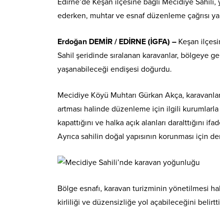
Edirne’de Keşan ilçesine bağlı Mecidiye Sahili, 
ederken, muhtar ve esnaf düzenleme çağrısı yap
Erdoğan DEMİR / EDİRNE (İGFA) –
Keşan ilçesi
Sahil şeridinde sıralanan karavanlar, bölgeye g
yaşanabileceği endişesi doğurdu.
Mecidiye Köyü Muhtarı Gürkan Akça, karavanlarla 
artması halinde düzenleme için ilgili kurumlarla
kapattığını ve halka açık alanları daralttığını i
Ayrıca sahilin doğal yapısının korunması için den
Bölge esnafı, karavan turizminin yönetilmesi ha
kirliliği ve düzensizliğe yol açabileceğini belirtt