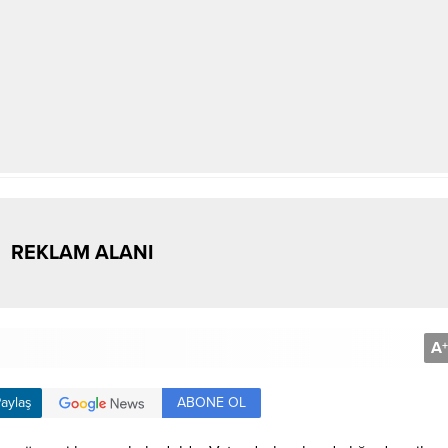
REKLAM ALANI
A
+
ABONE OL
aylaş