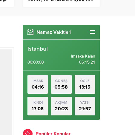
yakıyor
Namaz Vakitleri
İstanbul
İmsaka Kalan
00:00:00
06:15:20
İMSAK
GÜNEŞ
ÖĞLE
04:16
05:58
13:15
İKİNDİ
AKŞAM
YATSI
17:08
20:23
21:57
Popüler Konular