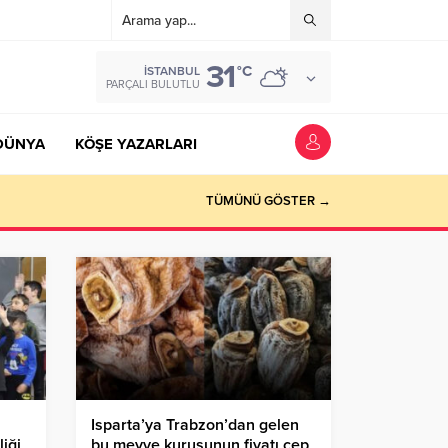
31
°C
İSTANBUL
PARÇALI BULUTLU
DÜNYA
KÖŞE YAZARLARI
TÜMÜNÜ GÖSTER →
Isparta’ya Trabzon’dan gelen
iği
bu meyve kurusunun fiyatı cep