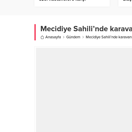
mücadele: 110 bin TL iade aldı
Mecidiye Sahili’nde kara
Anasayfa
Gündem
Mecidiye Sahili’nde karava