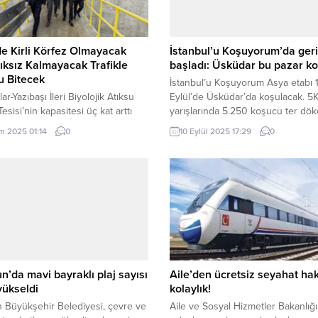
de Kirli Körfez Olmayacak
İstanbul’u Koşuyorum’da ger
ksız Kalmayacak Trafikle
başladı: Üsküdar bu pazar k
u Bitecek
İstanbul’u Koşuyorum Asya etabı 
ar-Yazıbaşı İleri Biyolojik Atıksu
Eylül’de Üsküdar’da koşulacak. 5
esisi’nin kapasitesi üç kat arttı
yarışlarında 5.250 koşucu ter dök
 Tugay’dan müjde: Ocakta suya
toplam 142 bin TL ödül dağıtılacak
ım 2025 01:14
0
10 Eylül 2025 17:29
0
pmayacağız İzmir Büyükşehir
İSTANBUL (İGFA) – İstanbul Büyük
esi İZSU Genel Müdürlüğü, Çiğli
Belediyesi iştiraki Spor İstanbul
alı’dan sonra kentteki arıtma
tarafından 2016 yılından bu yana
esini artırmaya yönelik yatırım
düzenlenen ve koşu tutkunlarını
nin üçüncü halkasını Ayrancılar-
ilgi gösterdiği “İstanbul’u Koşuyo
 İleri Biyolojik Atıksu Arıtma
yarışının Asya etabı, 14...
in kapasitesini üç kat artıracak
e tamamladı. Tesisin...
’da mavi bayraklı plaj sayısı
Aile’den ücretsiz seyahat hak
yükseldi
kolaylık!
 Büyükşehir Belediyesi, çevre ve
Aile ve Sosyal Hizmetler Bakanlığı