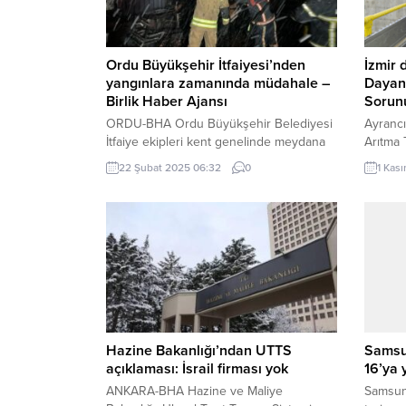
Ordu Büyükşehir İtfaiyesi’nden
İzmir 
yangınlara zamanında müdahale –
Dayanı
Birlik Haber Ajansı
Sorun
ORDU-BHA Ordu Büyükşehir Belediyesi
Ayrancıl
İtfaiye ekipleri kent genelinde meydana
Arıtma T
gelen yangınlara yoğun kar yağışına
Başkan
22 Şubat 2025 06:32
0
1 Kas
rağmen zaman kaybetmeden müdahale
zam ya
ediyor. Ordu Büyükşehir Belediyesi
Belediy
İtfaiye ekipleri kent genelinde meydana
ve Torb
gelen yangınlara yoğun kar yağışına
kapasit
rağmen zaman kaybetmeden müdahale
hamlesi
ediyor. Ordu’da Mavi Dünya çalışmaları
Yazıbaşı
başladı Bu kapsamda Perşembe ile
Tesisi’n
Akkuş’ta meydana gelen yangınlara...
proje il
Hazine Bakanlığı’ndan UTTS
Samsun
açıklaması: İsrail firması yok
16’ya 
ANKARA-BHA Hazine ve Maliye
Samsun