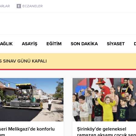
ARLAR
ECZANELER
AĞLIK
ASAYİŞ
EĞİTİM
SON DAKİKA
SİYASET
S SINAV GÜNÜ KAPALI
eri Melikgazi’de konforlu
Şirinköy’de geleneksel
şım
ramazan akşamı çocuk şenl