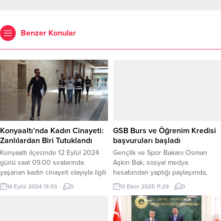
Benzer Konular
Konyaaltı’nda Kadın Cinayeti:
GSB Burs ve Öğrenim Kredisi
Zanlılardan Biri Tutuklandı
başvuruları başladı
Konyaaltı ilçesinde 12 Eylül 2024
Gençlik ve Spor Bakanı Osman
günü saat 09.00 sıralarında
Aşkın Bak, sosyal medya
yaşanan kadın cinayeti olayıyla ilgili
hesabından yaptığı paylaşımda,
olarak, Konya Emniyet Müdürlüğü
GSB Burs ve Öğrenim Kredisi
14 Eylül 2024 13:03
0
13 Ekim 2025 11:29
0
birimlerinin yürüttüğü çalışmalar
başvurularının başladığını duyurdu.
sonucunda aynı gün suç aleti ile
Kredi başvuruları için son tarih 17
birlikte saklandıkları yerde
Ekim 2025. ANKARA (İGFA) –