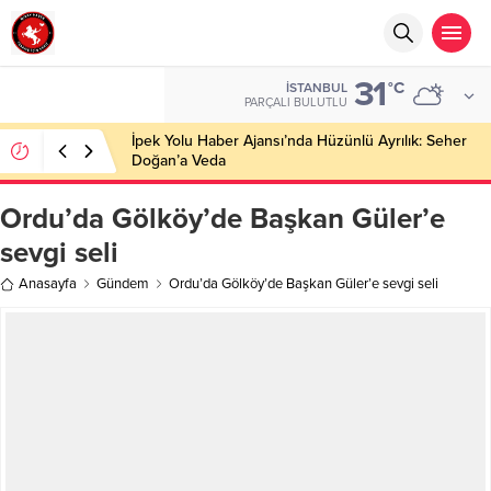
31
°C
İSTANBUL
PARÇALI BULUTLU
İpek Yolu Haber Ajansı’nda Hüzünlü Ayrılık: Seher
Doğan’a Veda
Ordu’da Gölköy’de Başkan Güler’e
sevgi seli
Anasayfa
Gündem
Ordu’da Gölköy’de Başkan Güler’e sevgi seli