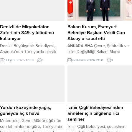
yakalanan S.T. ve F.İ. isimli şahıslar
Gençlik ve Spor Bakanı Osman
gözaltına alınmıştır. Zanlılar, 13 Eylül
Aşkın Bak, burs ve öğrenim kredisi
2024 tarihinde adli makamlara sevk
başvurularının başladığını duyurdu.
edilmiş olup, cinayet şüphelisi...
Bakan Bak, sosyal medya
hesabından...
Denizli’de Miryokefalon
Bakan Kurum, Esenyurt
Zaferi’nin 849. yıldönümü
Belediye Başkan Vekili Can
kutlanıyor
Aksoy’u kabul etti
Denizli Büyükşehir Belediyesi,
ANKARA-BHA Çevre, Şehircilik ve
Anadolu’nun Türk yurdu olarak
İklim Değişikliği Bakanı Murat
kalmasını perçinleyen 1176
Kurum, Esenyurt Belediye Başkan
17 Eylül 2025 17:39
0
27 Kasım 2024 21:31
0
Miryokefalon Zaferi’nin 849.
Vekili Can Aksoy ile Bakanlıkta bir
yıldönümünü düzenlediği kapsamlı
araya geldi. Görüşmede, Esenyurt
etkinliklerle kutladı. DENİZLİ (İGFA)
ilçesinin şehircilik hizmetleri ve
– Delikliçınar Meydanı’nda
ihtiyaçları ele alındı. Bakan Kurum,
düzenlenen anma programına
sosyal medya hesabından yaptığı
Başkan Çavuşoğlu’nun yanı sıra
açıklamada, ilçenin gelişimi için
Başkanvekili Ali Marım, CHP Denizli
ortak çalışmaların sürdürüleceğini
İl Başkanı Ali Osman Horzum,
belirtti. Kurum, “Esenyurt Belediye
Yurdun kuzeyinde yağış,
İzmir Çiğli Belediyesi’nden
Büyükşehir Belediyesi Genel
Başkan Vekilimiz Can Aksoy’u...
güneyde açık hava
anneler için bilgilendirici
Sekreteri Bülent Bozbaş, DESKİ
seminer
Meteoroloji Genel Müdürlüğü’nün
Genel Müdürü Egemen...
son tahminlerine göre, Türkiye’nin
İzmir Çiğli Belediyesi, çocukların