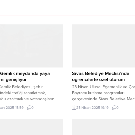
 Gemlik meydanda yaya
Sivas Belediye Meclisi’nde
ımı genişliyor
öğrencilerle özel oturum
emlik Belediyesi, şehir
23 Nisan Ulusal Egemenlik ve Ço
ndeki trafiği rahatlatmak,
Bayramı kutlama programları
ğu azaltmak ve vatandaşların
çerçevesinde Sivas Belediye Mecli
yaşam kalitesini artırmak amacıyla
yıl gündemi ile toplandı. Bu özel
san 2025 15:59
0
25 Nisan 2025 19:19
0
bir çalışmaya daha imza attı.
oturumun konukları, kent merkezi
İGFA) – Fen İşleri ile Park ve
ortaokullardan seçilen öğrenciler 
r Müdürlükleri tarafından, Çarşı
SİVAS (İGFA) – Sivas Belediye Baş
nde başlatılan yeni uygulama ile
Adem Uzun’un idaresindeki toplan