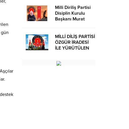
er,
Milli Diriliş Partisi
Disiplin Kurulu
Başkanı Murat
rilen
Avcı’dan Kira
Bedelleri Hakkında
r gün
Basın Açıklaması
MİLLİ DİLİŞ PARTİSİ
ÖZGÜR İRADESİ
İLE YÜRÜTÜLEN
BİR SİYASİ
OLUŞUMUDUR
Aşçılar
ar.
 destek