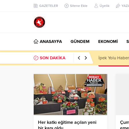
GAZETELER
Sitene Ekle
Üyelik
YAZ
ANASAYFA
GÜNDEM
EKONOMİ
S
SON DAKİKA
Başkan Nihat Öz
Her katkı eğitime açılan yeni
Çumr
bir kapı oldu
emek