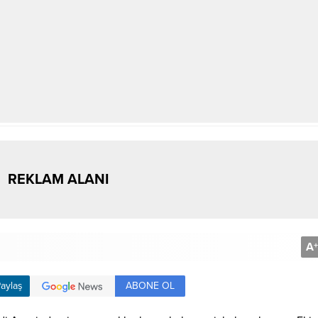
REKLAM ALANI
A
+
ABONE OL
aylaş