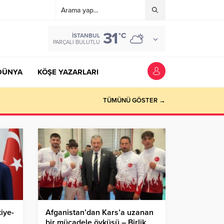
31
°C
İSTANBUL
PARÇALI BULUTLU
DÜNYA
KÖŞE YAZARLARI
TÜMÜNÜ GÖSTER →
iye-
Afganistan’dan Kars’a uzanan
bir mücadele öyküsü – Birlik