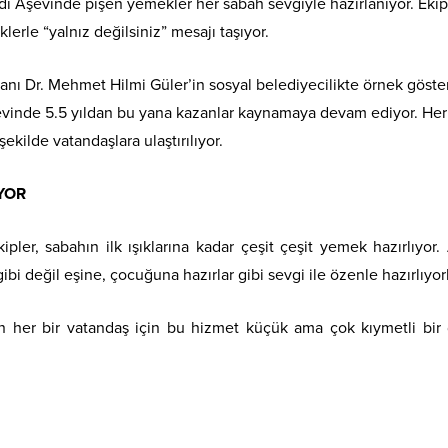
i Aşevinde pişen yemekler her sabah sevgiyle hazırlanıyor. Ekipl
erle “yalnız değilsiniz” mesajı taşıyor.
nı Dr. Mehmet Hilmi Güler’in sosyal belediyecilikte örnek göste
Aşevinde 5.5 yıldan bu yana kazanlar kaynamaya devam ediyor. He
ekilde vatandaşlara ulaştırılıyor.
IYOR
er, sabahın ilk ışıklarına kadar çeşit çeşit yemek hazırlıyor. 
bi değil eşine, çocuğuna hazırlar gibi sevgi ile özenle hazırlıyorl
yen her bir vatandaş için bu hizmet küçük ama çok kıymetli bir