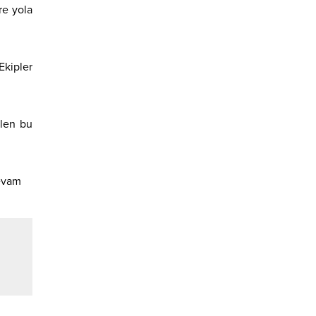
re yola
Ekipler
elen bu
devam