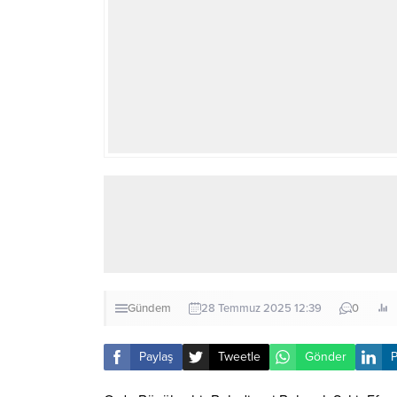
Gündem
28 Temmuz 2025 12:39
0
Paylaş
Tweetle
Gönder
P