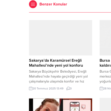
Benzer Konular
Sakarya’da Karamürsel Ereğli
Bursa
Mahallesi’nde yeni yol konforu
kaldır
Sakarya Büyükşehir Belediyesi, Ereğli
Bursa G
Mahallesi’nde hayata geçirdiği yeni yol
merkezi
çalışmalarıyla ulaşımda konfor ve hız
yoğunlu
kazandırıyor. SAKARYA (İGFA) – Sakarya
günlük 
20 Temmuz 2025 13:49
0
28 Ni
Büyükşehir Belediyesi, Karamürsel ilçesi
önemli 
Ereğli Mahallesi’nde hayata geçirdiği yeni
BURSA (
imar yoluyla bölgedeki ulaşım sorununa
Bahçele
köklü çözüm getirdi. D-130 Karayolu’na
merkezi