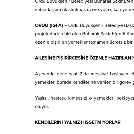
Ordu Büyükşehir Belediyesi Buharalı Şakir Efend
vatandaşlara ulaştırılmak üzere yola çıkan yemekl
ORDU (İGFA) –
Ordu Büyükşehir Belediye Başka
projelerinden biri olan Buharalı Şakir Efendi 
özenle pişirilen yemekler tamamen ücretsiz bir ş
AİLESİNE PİŞİRİRCESİNE ÖZENLE HAZIRLAN
Aşevinde gece saat 2’de mesaiye başlayan ekipl
yemekleri burada kendilerine verilen bir görev gi
Yaşlısı, hastası, kimsesizi o yemekleri bekle
oluyor.
KENDİLERİNİ YALNIZ HİSSETMİYORLAR