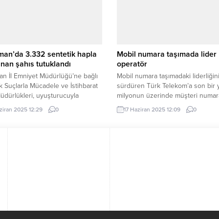
rın geriye çekilmesi ve
meclis üyesi olarak katılım sağlay
mların genişletilmesi için kapsamlı
öğrenciler, yerel yönetimlerin işley
nleme başlatıldı....
daha yakından tanıma...
an’da 3.332 sentetik hapla
Mobil numara taşımada lider
nan şahıs tutuklandı
operatör
n İl Emniyet Müdürlüğü’ne bağlı
Mobil numara taşımadaki liderliğin
k Suçlarla Mücadele ve İstihbarat
sürdüren Türk Telekom’a son bir y
dürlükleri, uyuşturucuyla
milyonun üzerinde müşteri numar
e kapsamında yürüttükleri ortak
taşıdı. İSTANBUL (İGFA) – Türk Te
ziran 2025 12:29
0
17 Haziran 2025 12:09
0
a sonucu önemli bir operasyona
numara taşıma pazarında en çok t
tı. ADIYAMAN (İGFA) – Yapılan titiz
edilen operatör oldu. Fiberdeki
lışmaları ve teknik takip
uzmanlığını mobil alana taşıyarak 
inde, N.G. isimli şahsın üzerinde
Mobilite Çağı’nı başlatan Türk Tel
etinde gerçekleştirilen aramada
son bir yılda 5 milyondan fazla mü
3.332 adet sentetik ecza hap
numarasını taşıdı....