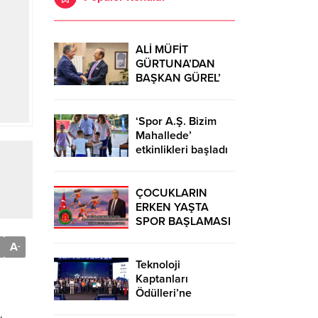
ALİ MÜFİT
GÜRTUNA’DAN
BAŞKAN GÜREL’
KUTLAMA
ZİYARETİ
‘Spor A.Ş. Bizim
Mahallede’
etkinlikleri başladı
ÇOCUKLARIN
ERKEN YAŞTA
SPOR BAŞLAMASI
ÇEŞİTLİ
A
-
TEHLİKELERDEN
UZAK TUTUMUŞ
Teknoloji
OLACAKTIR
Kaptanları
Ödülleri’ne
başvurular sürüyor