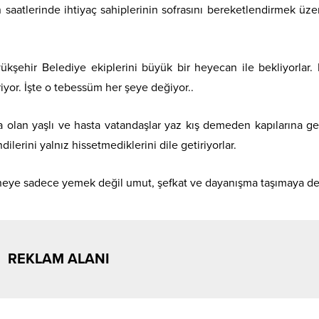
n saatlerinde ihtiyaç sahiplerinin sofrasını bereketlendirmek üze
kşehir Belediye ekiplerini büyük bir heyecan ile bekliyorlar. 
riyor. İşte o tebessüm her şeye değiyor..
lan yaşlı ve hasta vatandaşlar yaz kış demeden kapılarına g
erini yalnız hissetmediklerini dile getiriyorlar.
aneye sadece yemek değil umut, şefkat ve dayanışma taşımaya 
REKLAM ALANI