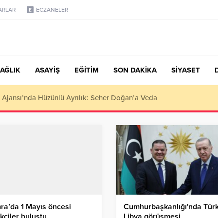
ARLAR
ECZANELER
AĞLIK
ASAYİŞ
EĞİTİM
SON DAKİKA
SİYASET
türk, Şanahan’da Hacı Eryaman’a Misafir Oldu
a’da 1 Mayıs öncesi
Cumhurbaşkanlığı'nda Türk
çiler buluştu
Libya görüşmesi