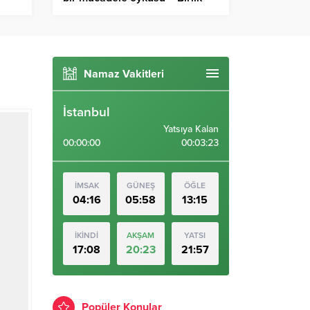
Haber Ajansı
Namaz Vakitleri
İstanbul
Yatsıya Kalan
00:00:00
00:03:23
İMSAK
GÜNEŞ
ÖĞLE
04:16
05:58
13:15
İKİNDİ
AKŞAM
YATSI
17:08
20:23
21:57
Popüler Konular