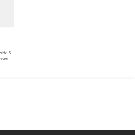
an
işini
i
ılda 5
asını
lekom,
ercih
‘Fiber
ekom’a
şteri