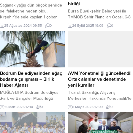
birliği
Sağanak yağış dün birçok şehirde
sel felaketine neden oldu.
Bursa Büyükşehir Belediyesi ile
Kırşehir’de sele kapılan 1 çoban
TMMOB Şehir Plancıları Odası, 6-8
yaşamını yitirirken, Kayseri’den de
Kasım’da düzenlenecek ‘8 Kasım
25 Ağustos 2024 09:55
0
26 Eylül 2025 19:09
0
can kaybı haberi geldi. Aracıyla sel
Dünya Şehircilik Günü 49.
sularına kapılan bir kişinin cansız
Kolokyumu’ için iş birliği protokolü
bedenine ulaşıldı ANKARA (İGFA) –
imzaladı. Başkan Mustafa Bozbey,
Cumhurbaşkanı Yardımcısı Cevdet
kolokyumun 1/100.000’lik Çevre
Yılmaz, şiddetli yağış dolayısıyla
Düzeni Planı sürecine önemli katkı
Kırşehir’de gerçekleşen sel
sağlayacağını söyledi. BURSA
afetinde hayatını kaybeden
(İGFA) – Bursa Büyükşehir
vatandaşa Allah’tan rahmet,...
Belediyesi ve TMMOB Şehir
Bodrum Belediyesinden ağaç
AVM Yönetmeliği güncellendi!
Plancıları Odası, 6-8 Kasım 2025...
budama çalışması – Birlik
Ortak alanlar ve denetimde
Haber Ajansı
yeni kurallar
MUĞLA-BHA Bodrum Belediyesi
Ticaret Bakanlığı, Alışveriş
,Park ve Bahçeler Müdürlüğü
Merkezleri Hakkında Yönetmelik’te
şehrin yeşil dokusunu korumak ve
değişiklik yaptı. Yeni düzenlemeyle
16 Mart 2025 12:10
0
8 Mayıs 2025 12:09
0
estetik görünümünü artırmak
ortak kullanım alanları ve denetim
amacıyla palmiye ağaçlarında
süreçleri yeniden tanımlandı,
budama çalışması yapıyor. Muğla
şeffaflık artırıldı. ANKARA (İGFA) –
Planlama Ajansı’ndan bölgesel
Ticaret Bakanlığı, 26 Şubat 2016