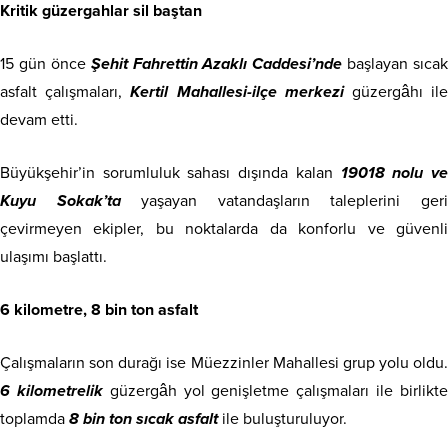
Kritik güzergahlar sil baştan
15 gün önce
Şehit Fahrettin Azaklı Caddesi’nde
başlayan sıcak
asfalt çalışmaları,
Kertil Mahallesi-ilçe merkezi
güzergâhı il
devam etti.
Büyükşehir’in sorumluluk sahası dışında kalan
19018 nolu v
Kuyu Sokak’ta
yaşayan vatandaşların taleplerini ger
çevirmeyen ekipler, bu noktalarda da konforlu ve güvenli
ulaşımı başlattı.
6 kilometre, 8 bin ton asfalt
Çalışmaların son durağı ise Müezzinler Mahallesi grup yolu oldu.
6 kilometrelik
güzergâh yol genişletme çalışmaları ile birlikt
toplamda
8 bin ton sıcak asfalt
ile buluşturuluyor.