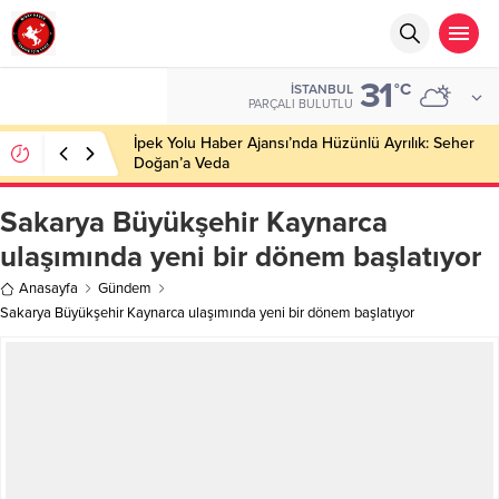
31
°C
İSTANBUL
PARÇALI BULUTLU
İpek Yolu Haber Ajansı’nda Hüzünlü Ayrılık: Seher
Doğan’a Veda
Sakarya Büyükşehir Kaynarca
ulaşımında yeni bir dönem başlatıyor
Anasayfa
Gündem
Sakarya Büyükşehir Kaynarca ulaşımında yeni bir dönem başlatıyor