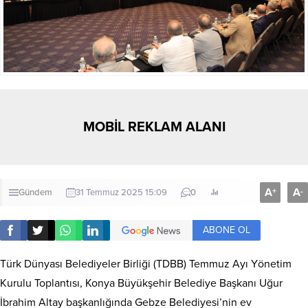
MOBİL REKLAM ALANI
A
A
+
-
Gündem
31 Temmuz 2025 15:09
0
ABONE OL
Türk Dünyası Belediyeler Birliği (TDBB) Temmuz Ayı Yönetim
Kurulu Toplantısı, Konya Büyükşehir Belediye Başkanı Uğur
İbrahim Altay başkanlığında Gebze Belediyesi’nin ev