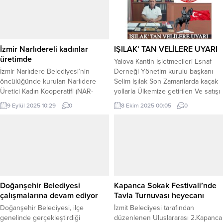
çalışmalarına hız kesmeden devam
İstatistik Kurumu (TÜİK) verilerine
ediyor. Bu kapsamda Kabaoğlu
göre, Hizmet Üretim Endeksi
Mahallesi’nde yürütülen asfaltlama
(2021=100) 2025 yılı Mayıs ayında
çalışmaları vatandaşların takdirini
bir...
topluyor. Mülayim Sokak, Vişne
İzmir Narlıdereli kadınlar
IŞILAK’ TAN VELİLERE UYARI
Ağacı Sokak...
üretimde
Yalova Kantin İşletmecileri Esnaf
İzmir Narlıdere Belediyesi’nin
Derneği Yönetim kurulu başkanı
öncülüğünde kurulan Narlıdere
Selim Işılak Son Zamanlarda kaçak
Üretici Kadın Kooperatifi (NAR-
yollarla Ülkemize getirilen Ve satışı
KOOP), kadınların ekonomik
artan Özellikle Elektronik Sigaralar
9 Eylül 2025 10:29
0
8 Ekim 2025 00:05
0
özgürlüğünü güçlendirirken,
ve Vakaları Konusunda Öğrenci
sağlıklı gıda ve el emeği ürünlerle
Velilerini Uyararak lütfen
yerel kalkınmaya katkı sunuyor.
gençlerimizle daha çok vakit
İZMİR (İGFA) – Narlıdere
geçirelim ve dikkat edelim dedi.
Belediyesi’nin hayata geçirdiği
Konu ile ilgili olarak yazılı bir
Narlıdere Üretici Kadın Kooperatifi
açıklamada bulunan Türkiye Kantin
(NAR – KOOP) çatısı altında bir
İşletmecileri Esnaf...
araya gelen kadınlar, sağlıklı gıda
Doğanşehir Belediyesi
Kapanca Sokak Festivali’nde
ve hediyelik ürünler üreterek...
çalışmalarına devam ediyor
Tavla Turnuvası heyecanı
Doğanşehir Belediyesi, ilçe
İzmit Belediyesi tarafından
genelinde gerçekleştirdiği
düzenlenen Uluslararası 2.Kapanca