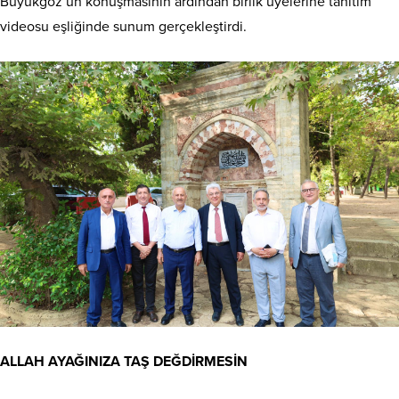
Büyükgöz’ün konuşmasının ardından birlik üyelerine tanıtım
videosu eşliğinde sunum gerçekleştirdi.
ALLAH AYAĞINIZA TAŞ DEĞDİRMESİN