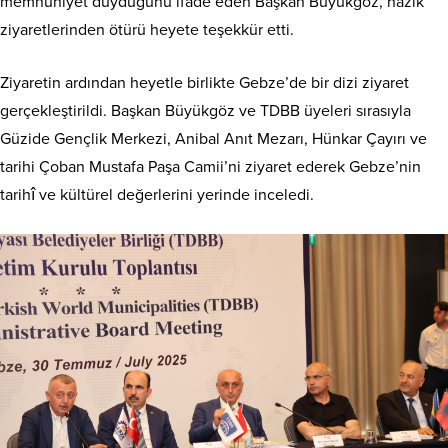
memnuniyet duyduğunu ifade eden Başkan Büyükgöz, nazik
ziyaretlerinden ötürü heyete teşekkür etti.
Ziyaretin ardından heyetle birlikte Gebze’de bir dizi ziyaret
gerçekleştirildi. Başkan Büyükgöz ve TDBB üyeleri sırasıyla
Güzide Gençlik Merkezi, Anibal Anıt Mezarı, Hünkar Çayırı ve
tarihi Çoban Mustafa Paşa Camii’ni ziyaret ederek Gebze’nin
tarihî ve kültürel değerlerini yerinde inceledi.