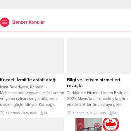
Benzer Konular
Kocaeli İzmit’te asfalt atağı
Bilgi ve iletişim hizmetleri
revaçta
İzmit Belediyesi, Kabaoğlu
Mahallesi’nde kapsamlı asfalt serimi
Türkiye’de Hizmet Üretim Endeksi,
ve yama çalışmalarıyla bölgedeki
2025 Mayıs’ta bir önceki yıla göre
ulaşımı güçlendiriyor. Kabaoğlu
yüzde 3,9, bir önceki aya göre
Mahallesi’nde 1200 ton asfalt
yüzde 1,2 artış gösterdi. Bilgi ve
17 Haziran 2025 16:19
0
17 Temmuz 2025 17:49
0
serildi KOCAELİ (İGFA) – İzmit
iletişim hizmetleri ile gayrimenkul
Belediyesi Fen İşleri Müdürlüğü,
hizmetleri en yüksek yıllık artışı
kent genelinde sürdürdüğü
kaydetti. ANKARA (İGFA) – Türkiye