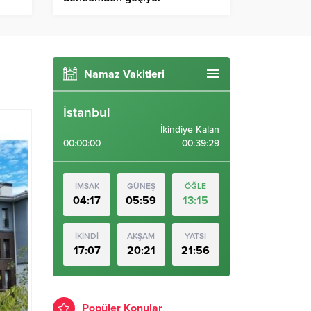
Namaz Vakitleri
İstanbul
İkindiye Kalan
00:00:00
00:39:28
İMSAK
GÜNEŞ
ÖĞLE
04:17
05:59
13:15
İKİNDİ
AKŞAM
YATSI
17:07
20:21
21:56
Popüler Konular