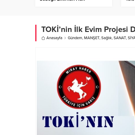
Haft
Yap
TOKİ’nin İlk Evim Projesi D
Anasayfa
Gündem
,
MANŞET
,
Sağlık
,
SANAT
,
SİY