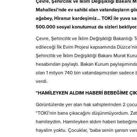
Çevre, Şehircilik ve İklim Değişikliği Bakanı 
Mahallesi’nde ev sahibi olan vatandaşların gö
ağabey, Hiranur kardeşimiz… TOKİ ile yuva sa
500.000 sosyal konutumuz da sizleri bekliyor
Çevre, Şehircilik ve İklim Değişikliği Bakanlığı
edileceği İlk Evim Projesi kapsamında Düzce’ni
Şehircilik ve İklim Değişikliği Bakanı Murat Ku
hesabından paylaştı. Bakan Kurum paylaşımında,
olan 1 milyon 740 bin vatandaşımızdan sadece b
verdi.
“HAMİLEYKEN ALDIM HABERİ BEBEĞİME ÇIK
Görüntülerde yer alan hak sahiplerinden 2 çoc
“TOKİ’nin bana çıkacağını düşünmüyordum. Za
hamileydim. Hamileyken aldım haberi bebeğime ç
hayalim yoktu. Çocuklar, ‘baba senin şansın vard