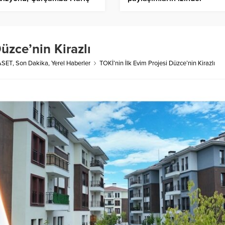
anın her Günü Yayın
Manipülatif paylaşımların
maya Başladı
yüzde 36’sı bot hesaplar
üzce’nin Kirazlı
ASET
,
Son Dakika
,
Yerel Haberler
TOKİ’nin İlk Evim Projesi Düzce’nin Kirazlı