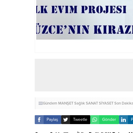
Gündem
MANŞET
Sağlık
SANAT
SİYASET
Son Dakik
Paylaş
Tweetle
Gönder
P