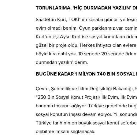
TORUNLARIMA, ‘HİÇ DURMADAN YAZILIN’ D
Saadettin Kurt, TOKİ’nin kasaba gibi bir yerleş
evim olmadı benim. Oyun parklarımız var, camim
Kurt’un eşi Ayşe Kurt ise sosyal konutların ödem
güzel bir proje oldu. Herkes ihtiyacı olan evler
böyle kira dahi yok. 10 senede 20 senede ödenm
durmadan yazılın’ derim.
BUGÜNE KADAR 1 MİLYON 740 BİN SOSYAL 
Çevre, Şehircilik ve İklim Değişikliği Bakanlığı
“250 Bin Sosyal Konut Projesi/ İlk Evim, İlk Evim 
barınma imkanı sağlıyor. Türkiye genelinde bugü
sosyal konutun inşası devam ediyor. Yıl sonunda
Türkiye tarihinin en büyük sosyal konut seferberl
olabilme imkanı sağlanacak.