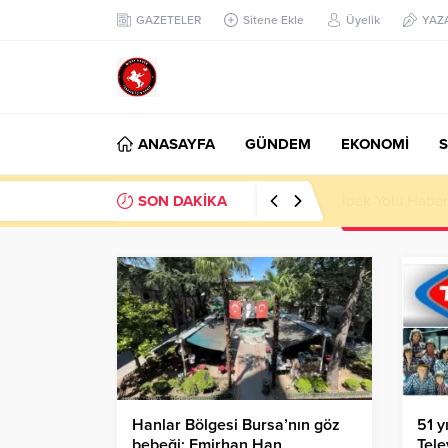
GAZETELER
Sitene Ekle
Üyelik
YAZ
ANASAYFA
GÜNDEM
EKONOMİ
S
SON DAKİKA
Başkan Nihat Öz
Hanlar Bölgesi Bursa’nın göz
51 y
bebeği: Emirhan Han
Tele