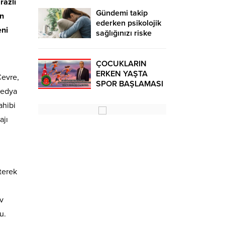
razlı
Gündemi takip
an
ederken psikolojik
eni
sağlığınızı riske
atmayın!
ÇOCUKLARIN
ERKEN YAŞTA
Çevre,
SPOR BAŞLAMASI
medya
ÇEŞİTLİ
TEHLİKELERDEN
ahibi
UZAK TUTUMUŞ
ajı
OLACAKTIR
terek
v
u.