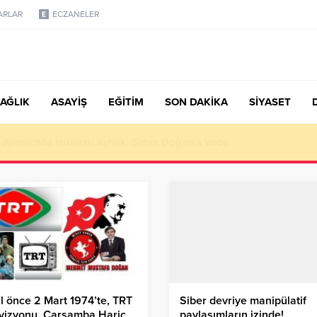
ARLAR
ECZANELER
AĞLIK
ASAYİŞ
EĞİTİM
SON DAKİKA
SİYASET
türk, Şanahan’da Hacı Eryaman’a Misafir Oldu
ıl önce 2 Mart 1974’te, TRT
Siber devriye manipülatif
vizyonu, Çarşamba Hariç
paylaşımların izinde!