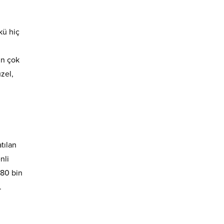
kü hiç
.
in çok
zel,
tılan
nli
280 bin
.