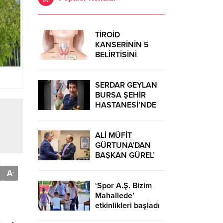
TİROİD
KANSERİNİN 5
BELİRTİSİNİ
ÖNSEMSEYİN
SERDAR GEYLAN
BURSA ŞEHİR
HASTANESİ’NDE
MUCİZELERE İMZA
ATIYOR
ALİ MÜFİT
GÜRTUNA’DAN
BAŞKAN GÜREL’
KUTLAMA
A
-
ZİYARETİ
‘Spor A.Ş. Bizim
Mahallede’
etkinlikleri başladı