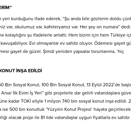
ERİM”
im yeri kurduğunu ifade ederek, “Şu anda bile gözlerim doldu çün
iz var, okulumuz var, kafeteryamız var. Her şey on numara” dedi
e kolaylığını şu ifadelerle anlattı: Hem bizim için hem Türkiye iç
e kavuşabiliyor. Evi olmayanlar ev sahibi oluyor. Ödemesi gayet gü
esi gayet de güzel. Şimdi yeniden yapsalar torunlarıma, ‘hiç
KONUT İNŞA EDİLDİ
, 50 Bin Sosyal Konut, 100 Bin Sosyal Konut, 13 Eylül 2022’de başla
Arsa/ İlk Evim İş Yeri” gibi projelerle dar gelirli vatandaşlara güve
ne kadar TOKİ eliyle 1 milyon 740 bin sosyal konut inşa edildi. 
 ise 500 bin konutluk ‘Yüzyılın Konut Projesi’ hayata geçirilecek
iği olacak proje ile 81 ilde vatandaşlar uygun fiyatlarla ev sahibi