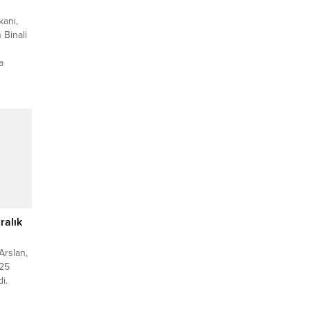
anı,
 Binali
a
ası İlçe
KOCAELİ
ilovası
ğlu’na
,
ralık
Arslan,
125
i.
dalet
ova