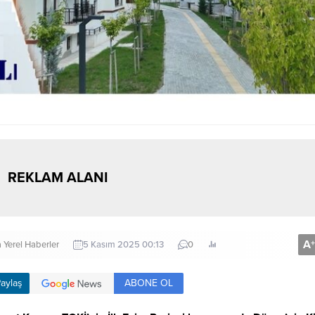
REKLAM ALANI
A
+
a
Yerel Haberler
5 Kasım 2025 00:13
0
ABONE OL
aylaş