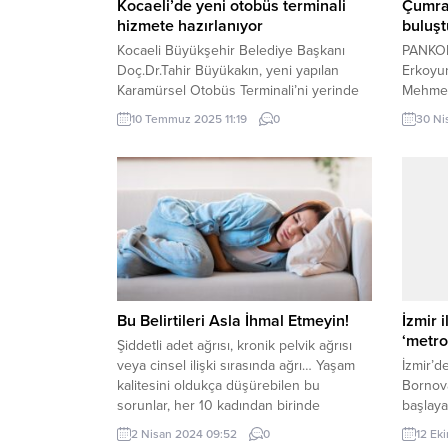
Kocaeli’de yeni otobüs terminali
Çumra’
hizmete hazırlanıyor
buluşt
Kocaeli Büyükşehir Belediye Başkanı
PANKOB
Doç.Dr.Tahir Büyükakın, yeni yapılan
Erkoyu
Karamürsel Otobüs Terminali’ni yerinde
Mehmet
inceledi. KOCAELİ (İGFA) – Kocaeli
Fabrikas
10 Temmuz 2025 11:19
0
30 Ni
Büyükşehir Belediye Başkanı
emekçil
Doç.Dr.Tahir Büyükakın, Karamürsel
(İGFA)
ilçesinde devam eden projeleri yerinde
Konya P
inceledi. Bu kapsamda, kısa süre içinde
Başkan
hizmete alınması planlanan Karamürsel
Beledi
Otobüs Terminali’ni gezen Başkan
Emek v
Büyükakın, mevcut terminalin yetersiz
Şeker F
olması sebebi ile yerine...
Bu Belirtileri Asla İhmal Etmeyin!
İzmir i
‘metro
Şiddetli adet ağrısı, kronik pelvik ağrısı
veya cinsel ilişki sırasında ağrı… Yaşam
İzmir’d
kalitesini oldukça düşürebilen bu
Bornov
sorunlar, her 10 kadından birinde
başlaya
rastlanan ‘endometriozis’ hastalığına
İsveçli
2 Nisan 2024 09:52
0
12 Ek
işaret edebiliyor. Yaygın görülen
konsors