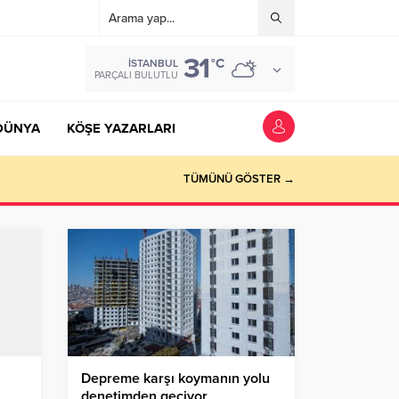
31
°C
İSTANBUL
PARÇALI BULUTLU
DÜNYA
KÖŞE YAZARLARI
TÜMÜNÜ GÖSTER →
Depreme karşı koymanın yolu
denetimden geçiyor