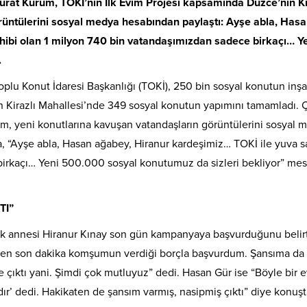
Murat Kurum, TOKİ’nin İlk Evim Projesi kapsamında Düzce’nin Ki
rüntülerini sosyal medya hesabından paylaştı: Ayşe abla, Has
hibi olan 1 milyon 740 bin vatandaşımızdan sadece birkaçı… Y
.
 Toplu Konut İdaresi Başkanlığı (TOKİ), 250 bin sosyal konutun inşa
n Kirazlı Mahallesi’nde 349 sosyal konutun yapımını tamamladı. 
rum, yeni konutlarına kavuşan vatandaşların görüntülerini sosyal 
 “Ayşe abla, Hasan ağabey, Hiranur kardeşimiz… TOKİ ile yuva s
irkaçı… Yeni 500.000 sosyal konutumuz da sizleri bekliyor” mes
TI”
uk annesi Hiranur Kınay son gün kampanyaya başvurduğunu belir
ten son dakika komşumun verdiği borçla başvurdum. Şansıma da
ıktı yani. Şimdi çok mutluyuz” dedi. Hasan Gür ise “Böyle bir e
ır’ dedi. Hakikaten de şansım varmış, nasipmiş çıktı” diye konuşt