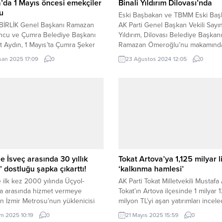
da 1 Mayıs öncesi emekçiler
Binali Yıldırım Dilovası’nda
u
Eski Başbakan ve TBMM Eski Başk
İRLİK Genel Başkanı Ramazan
AK Parti Genel Başkan Vekili Sayın
ncu ve Çumra Belediye Başkanı
Yıldırım, Dilovası Belediye Başkanı
 Aydın, 1 Mayıs’ta Çumra Şeker
Ramazan Ömeroğlu’nu makamınd
ı çalışanlarıyla buluştu,
ziyaret etti. Ziyarete Ak Parti Dilov
san 2025 17:09
0
23 Ağustos 2024 12:05
0
erin bayramını kutladı. KONYA
Başkanı İlhan Yıldırım’da katıldı. 
 – PANKOBİRLİK Genel Başkanı ve
(İGFA) – Binali Yıldırım, ziyarette D
ancar Ekicileri Kooperatifi
Belediye Başkanı Ramazan Ömero
ı Ramazan Erkoyuncu ile Çumra
yeni görevinde başarılar dileyerek
ye Başkanı Mehmet Aydın, 1 Mayıs
Dilovası’nın kalkınmasına yönelik
e Dayanışma Günü’nde Çumra
projeler...
abrikası...
le İsveç arasında 30 yıllık
Tokat Artova’ya 1,125 milyar li
’ dostluğu şapka çıkarttı!
‘kalkınma hamlesi’
e ilk kez 2000 yılında Üçyol-
AK Parti Tokat Milletvekili Mustafa 
a arasında hizmet vermeye
Tokat’ın Artova ilçesinde 1 milyar 
n İzmir Metrosu’nun yüklenicisi
milyon TL’yi aşan yatırımları inceled
 ABB ile Yapı Merkezi
Hükümet konağı, TOKİ konutları, a
im 2025 10:19
0
21 Mayıs 2025 15:59
0
iyumunda yer alan heyet, İzmir
sarayı ve yol projeleriyle ilçe, Art