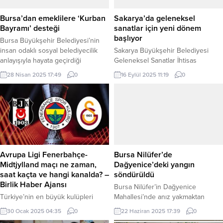
Bursa’dan emeklilere ‘Kurban
Sakarya’da geleneksel
Bayramı’ desteği
sanatlar için yeni dönem
başlıyor
Bursa Büyükşehir Belediyesi’nin
insan odaklı sosyal belediyecilik
Sakarya Büyükşehir Belediyesi
anlayışıyla hayata geçirdiği
Geleneksel Sanatlar İhtisas
‘Emekliye Kurban Bayramı Destek
Merkezi’nde yeni dönem kayıtları
28 Nisan 2025 17:49
0
16 Eylül 2025 11:19
0
Çeki’ için başvurular başladı.
başladı. SAKARYA (İGFA) –
Başvurular 12 Mayıs’a kadar devam
Sakarya’da geleneksel sanatlara ilgi
edecek. BURSA (İGFA) – Bursa
duyan vatandaşlar için hazırlanan
Büyükşehir Belediyesi, sosyal
eğitim programı, 12 farklı branşta
belediyecilik anlayışını merkeze
uzman eğitmenlerle sanatseverleri
alarak emeklilerin yanında olmaya
buluşturacak. Son başvuru tarihi
devam ediyor. Ramazan ayında,
ise 28 Eylül Pazar olarak açıklandı.
ihtiyaç sahibi ailelere ‘Sosyal
Sakarya Büyükşehir Belediyesi
Avrupa Ligi Fenerbahçe-
Bursa Nilüfer’de
Destek Çek’lerini ulaştıran
Geleneksel Sanatlar İhtisas
Midtjylland maçı ne zaman,
Dağyenice’deki yangın
Büyükşehir...
Merkezi’nde yeni dönem kayıtları...
saat kaçta ve hangi kanalda? –
söndürüldü
Birlik Haber Ajansı
Bursa Nilüfer’in Dağyenice
Türkiye’nin en büyük kulüpleri
Mahallesi’nde anız yakmaktan
Beşiktaş, Galatasaray ve Fenerbahçe aynı
kaynaklanan yangın, Nilüfer
30 Ocak 2025 04:35
0
22 Haziran 2025 17:39
0
gün sahaya çıkacak. Galatasaray,
Belediyesi, Bursa Büyükşehir