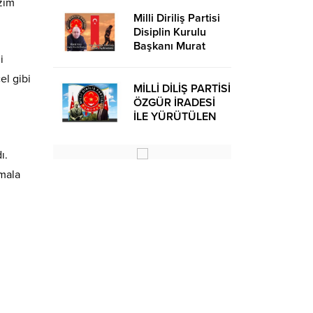
zım
Milli Diriliş Partisi
Disiplin Kurulu
Başkanı Murat
i
Avcı’dan Kira
Bedelleri Hakkında
el gibi
Basın Açıklaması
MİLLİ DİLİŞ PARTİSİ
ÖZGÜR İRADESİ
İLE YÜRÜTÜLEN
BİR SİYASİ
OLUŞUMUDUR
ı.
amala