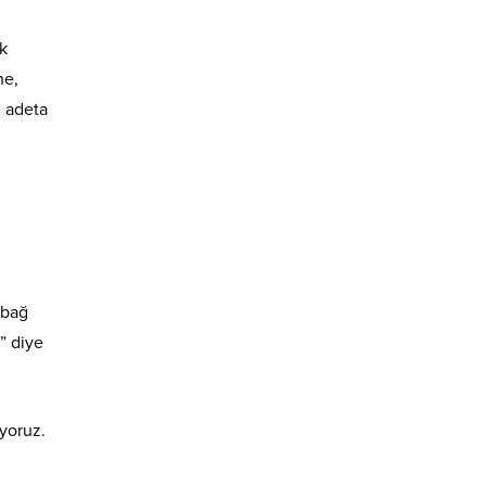
k
ne,
ı adeta
 bağ
” diye
iyoruz.