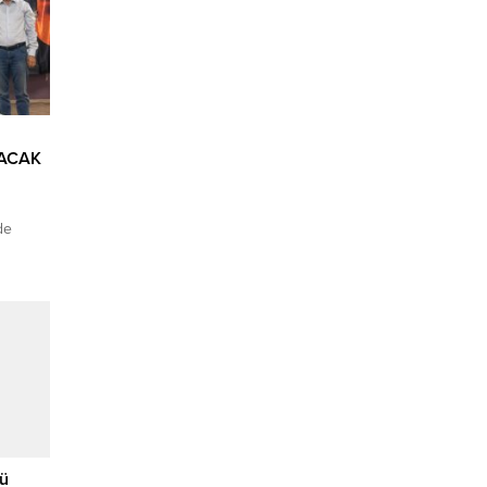
ACAK
de
eçirdiği
ı geride
, hem
emli
ZESİ
ntep
 yıl...
nü