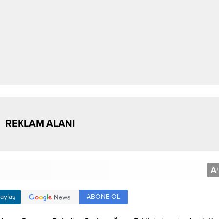
REKLAM ALANI
A
+
ABONE OL
aylaş