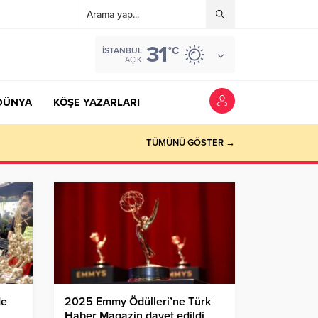
31
°C
İSTANBUL
AÇIK
DÜNYA
KÖŞE YAZARLARI
TÜMÜNÜ GÖSTER →
de
2025 Emmy Ödülleri’ne Türk
Haber Magazin davet edildi