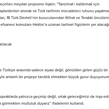
çirilen meydan projesine ilişkin; “Tanzimat’ı kaldırmak için
 kaybedenleri anmak ve Türk tarihinin mücadeleci ruhunu yaşatma
n, 18 Türk Devleti’nin kurucularından İttihat ve Terakki öncüleri
efsanevi komutanı Hektor’a uzanan tarihsel figürlerin yer alacağ
le Türkiye arasında sadece siyasi değil, gönülden gelen güçlü bir
öyle anlamlı bir projeye tanıklık etmekten büyük gurur duyuyorum
opraklarda yalnızca geçmişi değil, ortak geleceğimizi de inşa ed
 görmekten mutluluk duyarız” ifadelerini kullandı.