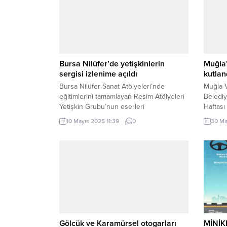
Bursa Nilüfer’de yetişkinlerin
Muğla
sergisi izlenime açıldı
kutlan
Bursa Nilüfer Sanat Atölyeleri’nde
Muğla V
eğitimlerini tamamlayan Resim Atölyeleri
Belediy
Yetişkin Grubu’nun eserleri
Haftası 
sanatseverlerden tam not aldı. BURSA
Mücadel
10 Mayıs 2025 11:39
0
30 Ma
(İGFA) – bursa Nilüfer Sanat Atölyeleri’nin
mottos
2025 yılı sergileri kapsamında, Resim
etkinli
Atölyeleri Yetişkin Grubu’nun eserleri
Türkan
Nâzım Hikmet Kültürevi’nde
Merkezi
sanatseverlerle buluştu. Sekiz ay
Muğla Va
boyunca eğitmenler Zekiye Doğan,
Belediy
Sabriye Düvenci, Lale Aghayeva Ürek ve
Belediy
Lütfü Kuzu...
Gölcük ve Karamürsel otogarları
MİNİK