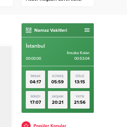
Namaz Vakitleri
İstanbul
İmsaka Kalan
00:00:00
00:53:04
İMSAK
GÜNEŞ
ÖĞLE
04:17
05:59
13:15
İKİNDİ
AKŞAM
YATSI
17:07
20:21
21:56
Popüler Konular