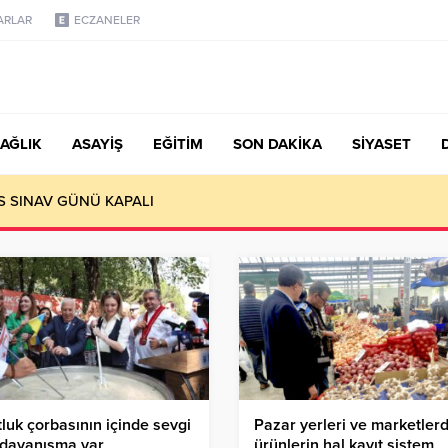
ARLAR
ECZANELER
AĞLIK
ASAYİŞ
EĞİTİM
SON DAKİKA
SİYASET
S SINAV GÜNÜ KAPALI
luk çorbasının içinde sevgi
Pazar yerleri ve marketler
 dayanışma var
ürünlerin hal kayıt sistem