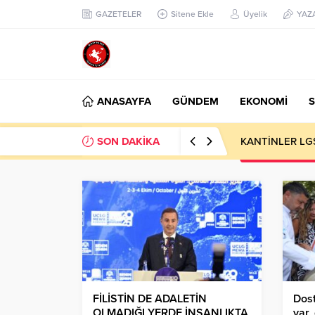
GAZETELER
Sitene Ekle
Üyelik
YAZ
ANASAYFA
GÜNDEM
EKONOMİ
S
SON DAKİKA
KANTİNLER LG
FİLİSTİN DE ADALETİN
Dost
OLMADIĞI YERDE İNSANLIKTA
var,