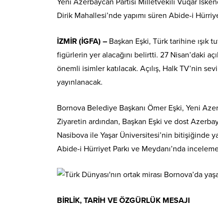
Yeni Azerbaycan Partisi Milletvekili Vuqar İsk
Dirik Mahallesi’nde yapımı süren Abide-i Hürr
İZMİR (İGFA) –
Başkan Eşki, Türk tarihine ışık 
figürlerin yer alacağını belirtti. 27 Nisan’daki a
önemli isimler katılacak. Açılış, Halk TV’nin sev
yayınlanacak.
Bornova Belediye Başkanı Ömer Eşki, Yeni Azerb
Ziyaretin ardından, Başkan Eşki ve dost Azerba
Nasibova ile Yaşar Üniversitesi’nin bitişiğinde 
Abide-i Hürriyet Parkı ve Meydanı’nda incelem
BİRLİK, TARİH VE ÖZGÜRLÜK MESAJI