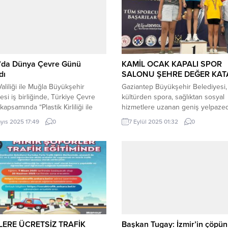
’da Dünya Çevre Günü
KAMİL OCAK KAPALI SPOR
dı
SALONU ŞEHRE DEĞER KAT
aliliği ile Muğla Büyükşehir
Gaziantep Büyükşehir Belediyesi,
esi iş birliğinde, Türkiye Çevre
kültürden spora, sağlıktan sosyal
kapsamında “Plastik Kirliliği ile
hizmetlere uzanan geniş yelpaze
e” teması ve “Çevrene İyi Bak”
düzenlediği etkinlikler ve hayata g
yıs 2025 17:49
0
7 Eylül 2025 01:32
0
uyla Dünya Çevre Günü
projelerle yine hareketli bir haftay
kleri düzenlendi. MUĞLA (İGFA) –
bıraktı. Kentin farklı noktalarında
 Saylan Çağdaş Yaşam
vatandaşlarla buluşan büyükşehir
’nde gerçekleştirilen programa;
sosyal hem de kültürel alanda ön
lisi Dr.İdris Akbıyık, Kıyı Ege
çalışmalara imza attı. HAMAM MÜ
eler Birliği ve Muğla Büyükşehir
10’UNCU YILINI KUTLUYOR Gazia
e Başkanı...
Büyükşehir Belediyesi tarafından 10
LERE ÜCRETSİZ TRAFİK
Başkan Tugay: İzmir’in çöpü