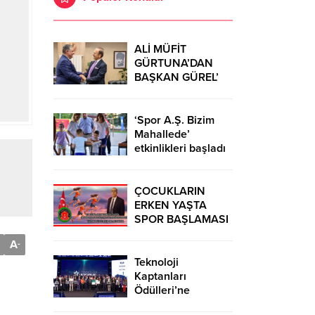
ALİ MÜFİT
GÜRTUNA’DAN
BAŞKAN GÜREL’
KUTLAMA
ZİYARETİ
‘Spor A.Ş. Bizim
Mahallede’
etkinlikleri başladı
ÇOCUKLARIN
ERKEN YAŞTA
SPOR BAŞLAMASI
ÇEŞİTLİ
A
-
TEHLİKELERDEN
UZAK TUTUMUŞ
Teknoloji
OLACAKTIR
Kaptanları
Ödülleri’ne
başvurular sürüyor