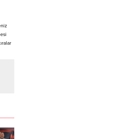
eniz
nesi
ıralar