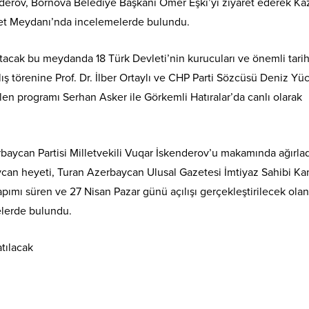
enderov, Bornova Belediye Başkanı Ömer Eşki’yi ziyaret ederek Ka
iyet Meydanı’nda incelemelerde bulundu.
tutacak bu meydanda 18 Türk Devleti’nin kurucuları ve önemli tarih
çılış törenine Prof. Dr. İlber Ortaylı ve CHP Parti Sözcüsü Deniz Yüc
ilen programı Serhan Asker ile Görkemli Hatıralar’da canlı olarak
aycan Partisi Milletvekili Vuqar İskenderov’u makamında ağırlad
ycan heyeti, Turan Azerbaycan Ulusal Gazetesi İmtiyaz Sahibi K
yapımı süren ve 27 Nisan Pazar günü açılışı gerçekleştirilecek olan
elerde bulundu.