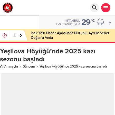
29
°C
İSTANBUL
HAFIF YAĞMURLU
İpek Yolu Haber Ajansı’nda Hüzünlü Ayrılık: Seher
Doğan’a Veda
Yeşilova Höyüğü’nde 2025 kazı
sezonu başladı
Anasayfa
Gündem
Yeşilova Höyüğü’nde 2025 kazı sezonu başladı