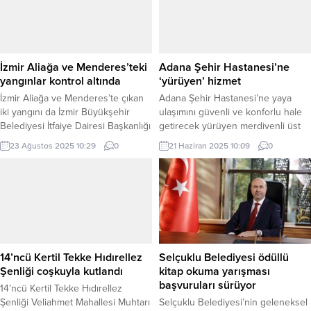
Mehmet Hilmi Güler’i makamında
problemleri ile mücadele etmeye
ziyaret etti. Gerçekleştirilen
devam ediyor. Uzun zamandır
ziyarette Başkan Güler yapılan ve
bölgenin başlıca sorunlarından olan
devam eden yatırımlar hakkında
uyuşturucu ve çeteleşme problemi,
Bakan Göktaş’a bilgilendirmelerde
can ve mal güvenliği açısından
İzmir Aliağa ve Menderes’teki
Adana Şehir Hastanesi’ne
bulundu. Bakan Göktaş, Ordu
endişe...
yangınlar kontrol altında
‘yürüyen’ hizmet
Valiliği ziyareti ardından Ordu
İzmir Aliağa ve Menderes’te çıkan
Adana Şehir Hastanesi’ne yaya
Büyükşehir Belediyesini ziyaret...
iki yangını da İzmir Büyükşehir
ulaşımını güvenli ve konforlu hale
Belediyesi İtfaiye Dairesi Başkanlığı
getirecek yürüyen merdivenli üst
ekiplerinin yoğun çalışmasıyla
geçidin temeli atıldı. ADANA (İGFA)
23 Ağustos 2025 10:29
0
21 Haziran 2025 10:09
0
kontrol altına alındı. Ekipler, her iki
– Üst geçidin temel atma törenine
alanda da soğutma çalışmalarını
Türkiye Belediyeler Birliği Başkanı
sürdürüyor. İZMİR (İGFA) – İzmir’in
ve Adana Büyükşehir Belediye
Aliağa ilçesine bağlı Çıtak Mahallesi
Başkanı Zeydan Karalar, Yüreğir
ile Menderes ilçesinde öğle
Belediye Başkanı Ali Demirçalı,
saatlerinde başlayan iki orman
CHP Adana Milletvekili Bilal Bilici
yangını da İzmir Büyükşehir
milletvekilleri, siyasiler, bürokratlar
Belediyesi...
ve Adanalılar...
14’ncü Kertil Tekke Hıdırellez
Selçuklu Belediyesi ödüllü
Şenliği coşkuyla kutlandı
kitap okuma yarışması
başvuruları sürüyor
14’ncü Kertil Tekke Hıdırellez
Şenliği Veliahmet Mahallesi Muhtarı
Selçuklu Belediyesi’nin geleneksel