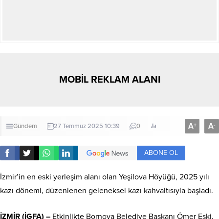
MOBİL REKLAM ALANI
A
A
+
-
Gündem
27 Temmuz 2025 10:39
0
ABONE OL
İzmir’in en eski yerleşim alanı olan Yeşilova Höyüğü, 2025 yılı
kazı dönemi, düzenlenen geleneksel kazı kahvaltısıyla başladı.
İZMİR (İGFA) –
Etkinlikte Bornova Belediye Başkanı Ömer Eşki,