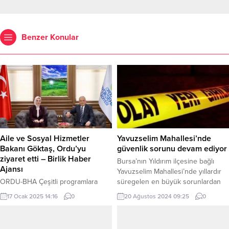
Benzer Konular
Aile ve Sosyal Hizmetler
Yavuzselim Mahallesi’nde
Bakanı Göktaş, Ordu’yu
güvenlik sorunu devam ediyor
ziyaret etti – Birlik Haber
Bursa’nın Yıldırım ilçesine bağlı
Ajansı
Yavuzselim Mahallesi’nde yıllardır
ORDU-BHA Çeşitli programlara
süregelen en büyük sorunlardan
katılmak üzere Ordu’ya gelen Aile
biri olan güvenlik problemi devam
17 Ocak 2025 14:16
0
20 Ağustos 2024 09:25
0
ve Sosyal Hizmetler Bakanı
ediyor. BURSA (İGFA) – Bursa’nın
Mahinur Özdemir Göktaş, Ordu
Yıldırım ilçesine bağlı Yavuzselim
Büyükşehir Belediye Başkanı Dr.
Mahallesi, yıllardır güvenlik