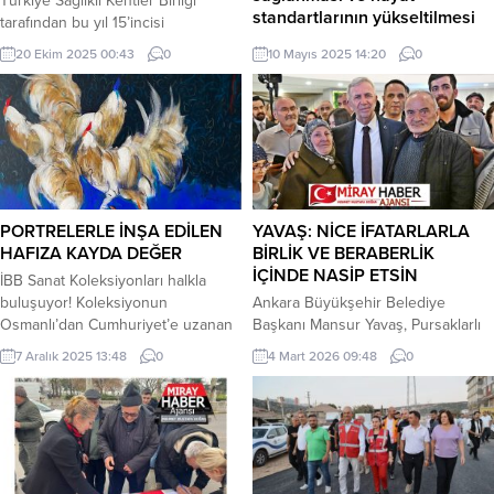
Türkiye Sağlıklı Kentler Birliği
standartlarının yükseltilmesi
tarafından bu yıl 15’incisi
düzenlenen Sağlıklı Şehirler En İyi
“Engelli vatandaşlarımızın toplumda
20 Ekim 2025 00:43
0
10 Mayıs 2025 14:20
0
Uygulama Yarışması’nda dereceye
yaşadıkları her türlü sıkıntı sadece
giren projeler belli oldu. Antalya
kendilerinin değil; ailelerinin,
Büyükşehir Belediyesi, Akıllı
çevrenin, toplumun, kısacası tüm
Şehirler kategorisinde Elektronik
insanların ortak sorunudur.
Gemi Denetim Sistemi’ ile ödülün
sahibi oldu. Gelecek nesillere
yaşanabilir bir kent ve dünya
bırakmak için çevre ve doğa dostu
PORTRELERLE İNŞA EDİLEN
YAVAŞ: NİCE İFATARLARLA
projelere büyük önem...
HAFIZA KAYDA DEĞER
BİRLİK VE BERABERLİK
İÇİNDE NASİP ETSİN
İBB Sanat Koleksiyonları halkla
buluşuyor! Koleksiyonun
Ankara Büyükşehir Belediye
Osmanlı’dan Cumhuriyet’e uzanan
Başkanı Mansur Yavaş, Pursaklarlı
yüzyıllık sanat birikimini özel bir
vatandaşlarla iftar sofrasında
7 Aralık 2025 13:48
0
4 Mart 2026 09:48
0
seçki ile bir araya getiren
buluştu. Şehit yakınları ve gazilerin
“Kolektifin Belleği: İBB
de katıldığı programda konuşan
Koleksiyonları” başlıklı sergi, 13
Yavaş, “Tehdit karşısında birlik
Aralık’ta Artİstanbul Feshane’de
olmak bu milletin en büyük
kapılarını açıyor. Sergi kapsamında
gücüdür” dedi. Ankara Büyükşehir
187 sanatçının 627 eseri, bir yıl
Belediye Başkanı Mansur Yavaş,