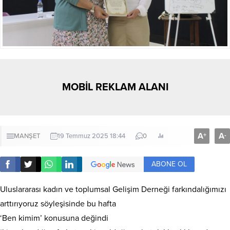
MOBİL REKLAM ALANI
A
A
+
-
MANŞET
19 Temmuz 2025 18:44
0
ABONE OL
Uluslararası kadın ve toplumsal Gelişim Derneği farkındalığımızı
arttırıyoruz söyleşisinde bu hafta
‘Ben kimim’ konusuna değindi