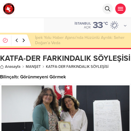
33
°C
İSTANBUL
AÇIK
Başkan Nihat Öztürk, Şanahan’da Hacı Eryaman’a
Misafir Oldu
KATFA-DER FARKINDALIK SÖYLEŞİSİ
Anasayfa
MANŞET
KATFA-DER FARKINDALIK SÖYLEŞİSİ
Bilinçaltı: Görünmeyeni Görmek