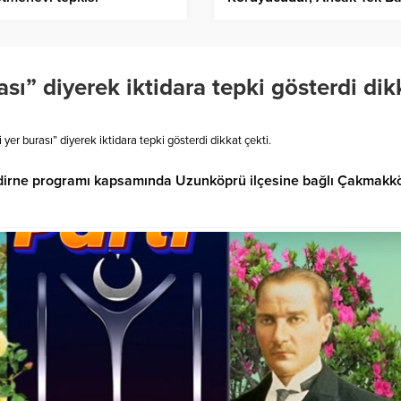
Yeterli Değil!
ası” diyerek iktidara tepki gösterdi dik
i yer burası” diyerek iktidara tepki gösterdi dikkat çekti.
 Edirne programı kapsamında Uzunköprü ilçesine bağlı Çakmakk