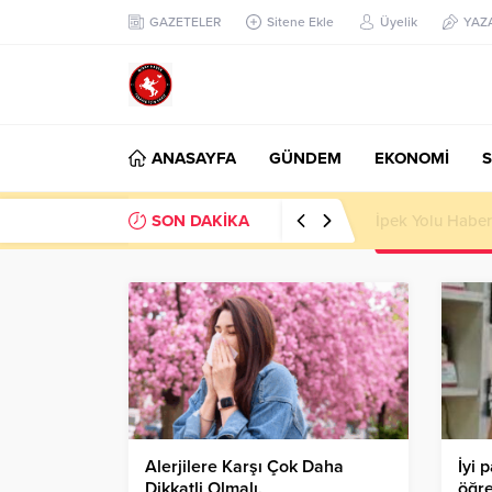
GAZETELER
Sitene Ekle
Üyelik
YAZ
ANASAYFA
GÜNDEM
EKONOMİ
S
SON DAKİKA
Başkan Nihat Öz
Alerjilere Karşı Çok Daha
İyi 
Dikkatli Olmalı.
öğre