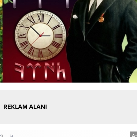
REKLAM ALANI
A
+
0