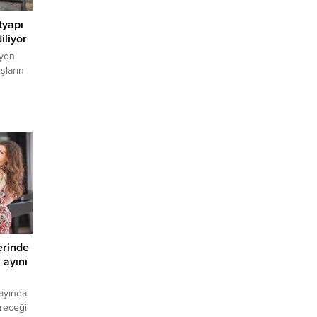
tyapı
iliyor
syon
şların
ler,
.
alova
yu...
erinde
 ayını
 ayında
ireceği