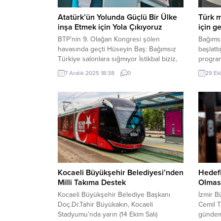
Atatürk’ün Yolunda Güçlü Bir Ülke
Türk m
inşa Etmek için Yola Çıkıyoruz
için g
BTP’nin 9. Olağan Kongresi şölen
Bağımsı
havasında geçti Hüseyin Baş: Bağımsız
başlatt
Türkiye salonlara sığmıyor İstikbal biziz,
program
biz geleceğiz” Türkiye’nin terörsüz
gerçekle
7 Aralık 2025 18:38
0
29 Ek
olması için demokrasisiz olması
Turgay 
gerekiyormuş” Vatandaşlık maaşını ilk
başlay
2004 yılında Prof. Dr. Haydar Baş anlattı”
Denizli
Bu ülke o kadar zengin ki, tüm meseleleri
“Türk mi
çözmek 1 yılımızı almaz” Bağımsız Türkiye
gençliği
Partisi Ankara’da...
Bunun b
Konuşma
Kocaeli Büyükşehir Belediyesi’nden
Hedefi
Milli Takıma Destek
Olması
Kocaeli Büyükşehir Belediye Başkanı
İzmir B
Doç.Dr.Tahir Büyükakın, Kocaeli
Cemil T
Stadyumu’nda yarın (14 Ekim Salı)
gündemi