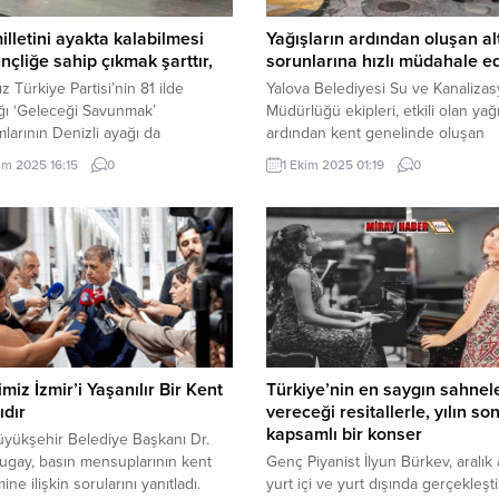
illetini ayakta kalabilmesi
Yağışların ardından oluşan al
ençliğe sahip çıkmak şarttır,
sorunlarına hızlı müdahale ed
z Türkiye Partisi’nin 81 ilde
Yalova Belediyesi Su ve Kanaliza
ığı ‘Geleceği Savunmak’
Müdürlüğü ekipleri, etkili olan yağı
larının Denizli ayağı da
ardından kent genelinde oluşan
ştirildi. BTP Denizli İl Başkanı
sorunlara hızlı müdahale ederek
im 2025 16:15
0
1 Ekim 2025 01:19
0
Urgan’ın açılış konuşmasıyla
vatandaşların günlük yaşamını
an programda konuşan BTP
kolaylaştırmaya devam ediyor. Ekip
 Kadın Kolları Başkanı Ayşe Avcı,
dört koldan çalışmalarını yürütüyor
lletinin ayakta kalabilmesi için
Yağışların ardından oluşan altyapı
ne sahip çıkması şarttır, zaruridir.
sorunlarına hızlı müdahale eden Y
aşka yolu da yoktur” dedi.
Belediyesi ekipleri, kentin dört bir
cılardan Yeşilay Denizli...
yanında çalışmalarını sürdürüyor.
Çalışmalar kapsamında; Yağmur Su
miz İzmir’i Yaşanılır Bir Kent
Türkiye’nin en saygın sahnel
dır
vereceği resitallerle, yılın son
kapsamlı bir konser
üyükşehir Belediye Başkanı Dr.
ugay, basın mensuplarının kent
Genç Piyanist İlyun Bürkev, aralık
ne ilişkin sorularını yanıtladı.
yurt içi ve yurt dışında gerçekleşt