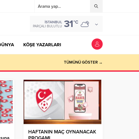
31
°C
İSTANBUL
PARÇALI BULUTLU
DÜNYA
KÖŞE YAZARLARI
TÜMÜNÜ GÖSTER →
HAFTANIN MAÇ OYNANACAK
şına
PROGAMI