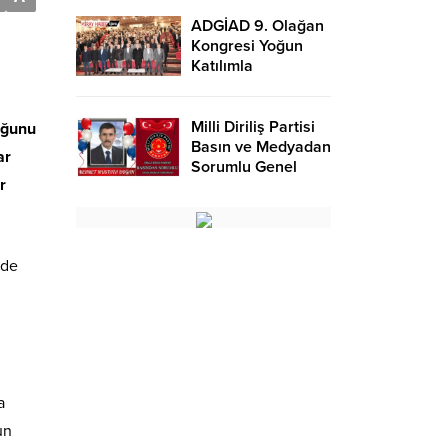
HAYATINI
KAYBETTİ.
ADGİAD 9. Olağan
Kongresi Yoğun
Katılımla
Gerçekleşti: Dilaver
Tanık Yeni Başkan
Oldu..
Milli Diriliş Partisi
duğunu
Basın ve Medyadan
ar
Sorumlu Genel
r
Başkan Yardımcısı
’de
a
un