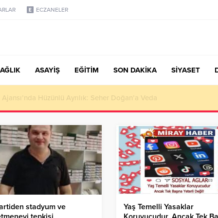
ARLAR
ECZANELER
AĞLIK
ASAYİŞ
EĞİTİM
SON DAKİKA
SİYASET
türk, Şanahan’da Hacı Eryaman’a Misafir Oldu
partiden stadyum ve
Yaş Temelli Yasaklar
tmenevi tepkisi
Koruyucudur, Ancak Tek Ba