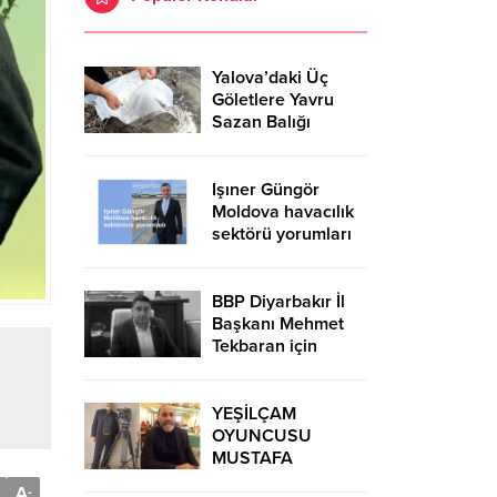
Yalova’daki Üç
Göletlere Yavru
Sazan Balığı
Bırakıldı.
Işıner Güngör
Moldova havacılık
sektörü yorumları
BBP Diyarbakır İl
Başkanı Mehmet
Tekbaran için
MİSİAD Güneydoğu
Temsilcisi Fırat
Özmen’den taziye
YEŞİLÇAM
mesajı
OYUNCUSU
MUSTAFA
RAMAZAN ÇALFA
A
-