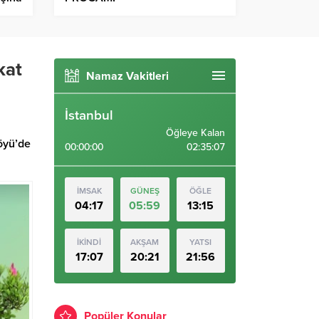
kat
Namaz Vakitleri
İstanbul
Öğleye Kalan
öyü’de
00:00:00
02:35:06
İMSAK
GÜNEŞ
ÖĞLE
04:17
05:59
13:15
İKİNDİ
AKŞAM
YATSI
17:07
20:21
21:56
Popüler Konular