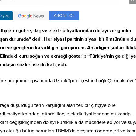
ABONE OL
aylaş
çilerin gübre, ilaç ve elektrik fiyatlarından dolayı zor günler
rişan durumda” dedi. Her siyasi partinin siyasi bir ömrünün ol
arın ve gençlerin kararlılığını görüyorum. Anladığım şudur: İktid
 Elindeki kuru soğan ve ekmeği gösterip “Türkiye’nin geldiği ye
andaşın sözleri ise dikkat çekti.
dirne programı kapsamında Uzunköprü ilçesine bağlı Çakmakköyü
ağa düşürdüğü terin karşılığını alan tek bir çiftçiye bile
di maliyetlerinden, gübre, ilaç, elektrik fiyatlarından muzdarip.
iklim değişikliğinden dolayı kuraklıkla da mücadele ediyor ve suy
rşıya olduğu bütün sorunları TBMM’de araştırma önergeleri ve kan