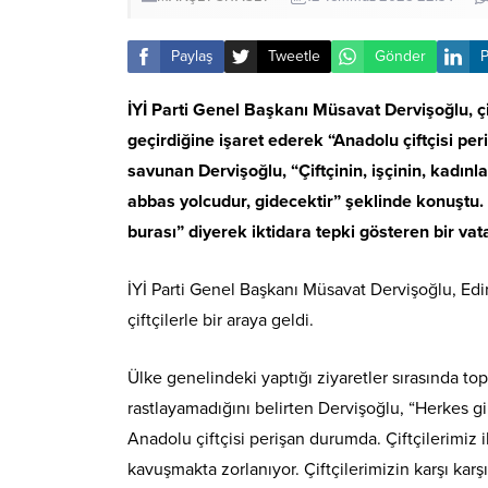
Paylaş
Tweetle
Gönder
P
İYİ Parti Genel Başkanı Müsavat Dervişoğlu, çift
geçirdiğine işaret ederek “Anadolu çiftçisi pe
savunan Dervişoğlu, “Çiftçinin, işçinin, kadınl
abbas yolcudur, gidecektir” şeklinde konuştu.
burası” diyerek iktidara tepki gösteren bir vat
İYİ Parti Genel Başkanı Müsavat Dervişoğlu, E
çiftçilerle bir araya geldi.
Ülke genelindeki yaptığı ziyaretler sırasında topr
rastlayamadığını belirten Dervişoğlu, “Herkes gir
Anadolu çiftçisi perişan durumda. Çiftçilerimiz 
kavuşmakta zorlanıyor. Çiftçilerimizin karşı ka