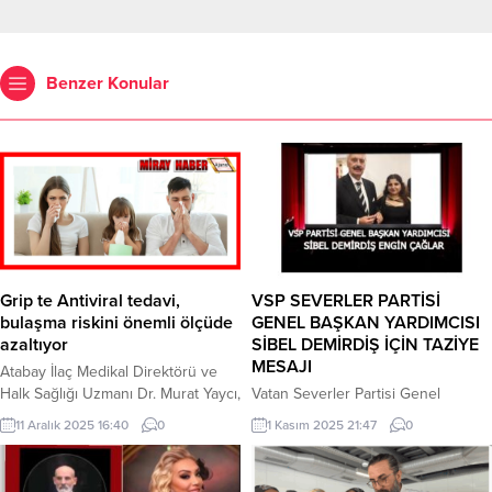
Benzer Konular
Grip te Antiviral tedavi,
VSP SEVERLER PARTİSİ
bulaşma riskini önemli ölçüde
GENEL BAŞKAN YARDIMCISI
azaltıyor
SİBEL DEMİRDİŞ İÇİN TAZİYE
MESAJI
Atabay İlaç Medikal Direktörü ve
Halk Sağlığı Uzmanı Dr. Murat Yaycı,
Vatan Severler Partisi Genel
sonbahar ve kış aylarında artan
Başkan Yardımcısı ve Basın
11 Aralık 2025 16:40
0
1 Kasım 2025 21:47
0
grip vakalarına dikkat çekerek,
Danışmanı Sibel Demirdiş Engin
“Grip sanıldığının aksine hafif bir
Çağlar için taziye mesajı yayımladı.
hastalık değil. Hastalığın ilk
Başkan Demirdiş mesajın da şu