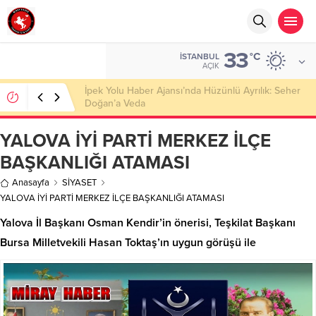
33
°C
İSTANBUL
AÇIK
Başkan Nihat Öztürk, Şanahan’da Hacı Eryaman’a
Misafir Oldu
YALOVA İYİ PARTİ MERKEZ İLÇE
BAŞKANLIĞI ATAMASI
Anasayfa
SİYASET
YALOVA İYİ PARTİ MERKEZ İLÇE BAŞKANLIĞI ATAMASI
Yalova İl Başkanı Osman Kendir’in önerisi, Teşkilat Başkanı
Bursa Milletvekili Hasan Toktaş’ın uygun görüşü ile