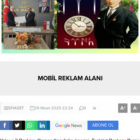
MOBİL REKLAM ALANI
A
A
+
-
SİYASET
29 Nisan 2025 22:24
0
ABONE OL