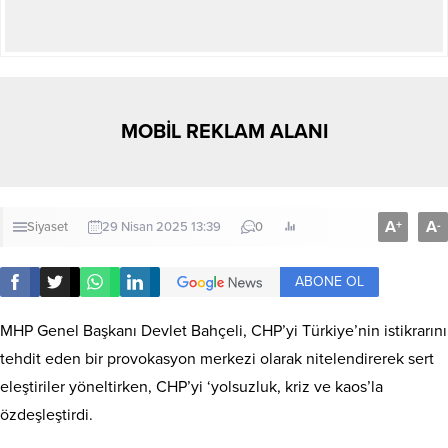
MOBİL REKLAM ALANI
A
A
+
-
Siyaset
29 Nisan 2025 13:39
0
ABONE OL
MHP Genel Başkanı Devlet Bahçeli, CHP’yi Türkiye’nin istikrarını
tehdit eden bir provokasyon merkezi olarak nitelendirerek sert
eleştiriler yöneltirken, CHP’yi ‘yolsuzluk, kriz ve kaos’la
özdeşleştirdi.