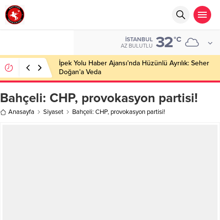
32
°C
İSTANBUL
AZ BULUTLU
İpek Yolu Haber Ajansı’nda Hüzünlü Ayrılık: Seher
Doğan’a Veda
Bahçeli: CHP, provokasyon partisi!
Anasayfa
Siyaset
Bahçeli: CHP, provokasyon partisi!