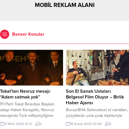
MOBİL REKLAM ALANI
Benzer Konular
Tokat’tan Nevruz mesajı:
Son El Sanatı Ustaları
“Adam satmak yok”
Belgesel Film Oluyor – Birlik
Haber Ajansı
İYİ Parti Tokat Belediye Başkan
adayı Hakan Karagöllü, Nevruz
Bursa-BHA Geleneksel el sanatları,
mesajında Türk milliyetçiliğinin
yüzyıllardır usta-çırak ilişkileriyle
simge isimlerinden Sinan Ateş’i
kuşaktan kuşağa aktarılan ve
21 Mart 2024 12:21
0
18 Şubat 2025 02:49
0
andı. “Adam satmak yok” diyerek
kültürel mirasımızın önemli bir