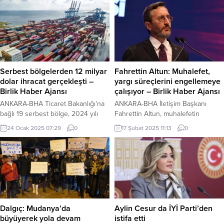
birlik ve beraberlik mesajı verdi.
parçası olan değerlerimiz arasında
Nurhan İÇMEZ – TOKAT HABER
yer alır. Ancak sanayileşme,
TOKAT (İGFA) – İYİ Parti’nin Tokat
teknoloji ve yaşam koşulları
Belediye Başkan adayı Hakan
nedeniyle birçok el sanatı
Karagöllü, Nevruz Bayramı
günümüzde yok olma tehlikesiyle
dolayısıyla anlamlı bir paylaşım
karşı karşıya. Yönetmen Erkan
yaparak, Türk...
Ayçam ,“Son Kalanlar” belgeseliyle
Serbest bölgelerden 12 milyar
Fahrettin Altun: Muhalefet,
bu sanatların nasıl yapıldığıyla ilgili
dolar ihracat gerçekleşti –
yargı süreçlerini engellemeye
geçmişten günümüze...
Birlik Haber Ajansı
çalışıyor – Birlik Haber Ajansı
ANKARA-BHA Ticaret Bakanlığı’na
ANKARA-BHA İletişim Başkanı
bağlı 19 serbest bölge, 2024 yılı
Fahrettin Altun, muhalefetin
boyunca toplamda 12 milyar dolar
Cumhurbaşkanı Recep Tayyip
24 Ocak 2025 07:29
0
17 Şubat 2025 11:13
0
ihracat yaparak önemli bir başarıya
Erdoğan’a yönelik suçlamalarına
imza attı. Aynı dönemde serbest
tepki gösterdi. Sosyal medya
bölgeler, 4,1 milyar dolar dış ticaret
hesabı üzerinden açıklama yapan
fazlası da sağladı. Bakanlık
Altun, muhalefet partilerinin yargı
tarafından yapılan açıklamada,
süreçlerini ve Cumhurbaşkanı
serbest bölgelerin Türkiye’nin
Erdoğan’ı hedef alarak yaptığı
üretim kapasitesine, istihdam
açıklamaların, hem iftira hem de
olanaklarına ve dış ticaret
yargının işleyişini engellemeye
Dalgıç: Mudanya’da
Aylin Cesur da İYİ Parti’den
performansına katkı sağlamaya...
yönelik bir çaba olduğunu belirtti.
büyüyerek yola devam
istifa etti
Altun, açıklamasında şu ifadeleri