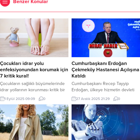
Benzer Konular
Çocukları idrar yolu
Cumhurbaşkanı Erdoğan
enfeksiyonundan korumak için
Çekmeköy Hastanesi Açılışına
7 kritik kural!
Katıldı
Çocukların sağlıklı büyümelerinde
Cumhurbaşkanı Recep Tayyip
idrar yollarının korunması kritik bir
Erdoğan, ülkeye hizmetin devleti
rol oynuyor. Zira, özellikle
özeli olmadığını belirterek,
1 Eylül 2025 09:09
0
27 Aralık 2025 21:29
0
çocuklarda sık rastlanan idrar yolu
Türkiye’nin gelişmesine,
enfeksiyonu sadece idrar yapmada
kalkınmasına, Türkiye Yüzyılı
güçlük, ateş ve huzursuzluk gibi
hedeflerine bir adım daha
geçici şikâyetlere yol açmakla
yaklaşmasına katkı yapan her türlü
kalmıyor; zamanında tedavi
çaba takdire şayandır. Eskiden
edilmezse böbreklerde kalıcı hasar
olduğu gibi sermayeyi renklerine
da bırakabiliyor. Acıbadem Maslak
göre tasnif etmeyen, yatırımcılar