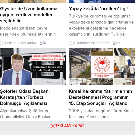
Hastanesi Çocuk Sağlığı ve
arasında yerli yabancı ayrımına
Giysiler de Uzun kullanıma
Yapay zekâda ‘üretken’ ilgi!
Hastalıkları Uzmanı Prof. Dr.
gitmeyen, ülkenin hayrına olacak
uygun içerik ve modeller
Türkiye’de kurumsal ve toplumsal
Özlem...
her işi, her projeyi destekleyen
seçilebilir
yapay zeka farkındalığını artırma ve
bir...
Moda endüstrisinin çevre
ekosistemi geliştirme hedefiyle
üzerindeki olumsuz etkilerinin
çalışmalarını sürdüren Türkiye
giderek artması ve tüketim
Yapay Zeka İnisiyatifi (TRAI),
3 Nisan 2024 09:53
0
3 Temmuz 2024 09:35
0
alışkanlıklarının dünyamızı her
ekosisteminde yer alan yapay zeka
geçen gün tehdit etmesi karşısında
girişimlerinin haritasını yayınladı.
daha yaşanabilir bir gelecek için
İSTANBUL (İGFA) – TRAI, Türkiye’de
adımlar atmak kaçınılmaz hale
son yıllarda yapay zeka alanında
geliyor. Tüketiciler nezdinde artan
çalışan yeni girişimlerin gösterdiği
çevre duyarlılığı, moda
başarılı büyümeyi ortaya koyan
endüstrisindeki markaları bu alanda
TRAI Yapay Zeka Girişimleri
yeni koleksiyonlar oluşturmaya
haritasını...
Şoförler Odası Başkanı
Kırsal Kalkınma Yatırımlarının
yönlendiriyor. Ancak bazı sorumlu
Karataş’tan ‘Torbacı
Desteklenmesi Programının
markalar tarafından atılan bu
Dolmuşçu’ Açıklaması
15. Etap Sonuçları Açıklandı
adımlar...
Afyonkarahisar Şoförler ve
2006 yılından bugüne süren Kırsal
Otomobilciler Odası Başkanı
Kalkınma Yatırımlarının
İbrahim Karataş, uyuşturucu
Desteklenmesi Programı, gerek
25 Mayıs 2024 11:52
0
13 Haziran 2024 13:54
0
REKLAMI KAPAT
satarken yakalanan dolmuş şoförü
ilimizde gerekse ülke çapında
ile ilgili açıklama yaptı. Karataş, “Adı
birçok yeni tesisin yapılması,