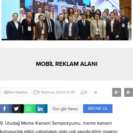
MOBİL REKLAM ALANI
A
A
+
-
Son Dakika
9 Temmuz 2024 13:35
0
ABONE OL
9. Uludağ Meme Kanseri Sempozyumu, meme kanseri
konusunda etkin çalışmaları olan çok sayıda bilim insanın