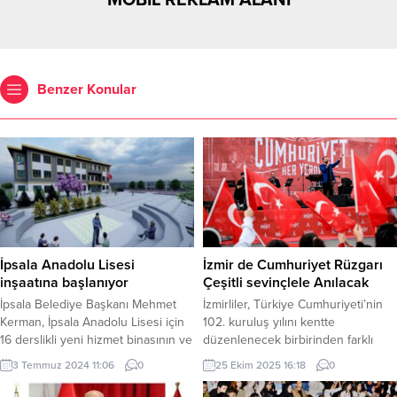
MOBİL REKLAM ALANI
Benzer Konular
İpsala Anadolu Lisesi
İzmir de Cumhuriyet Rüzgarı
inşaatına başlanıyor
Çeşitli sevinçlele Anılacak
İpsala Belediye Başkanı Mehmet
İzmirliler, Türkiye Cumhuriyeti’nin
Kerman, İpsala Anadolu Lisesi için
102. kuruluş yılını kentte
16 derslikli yeni hizmet binasının ve
düzenlenecek birbirinden farklı
kapalı spor salonunun yapım onayı
etkinliklerle kutlayacak. İzmir
3 Temmuz 2024 11:06
0
25 Ekim 2025 16:18
0
aldığını ve ihalesi tamamlanarak yer
Büyükşehir Belediyesi, 29 Ekim’e
tesliminin yapıldığını açıkladı.
özel iki önemli konser ve 29 Ekim