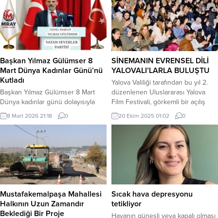
Erdoğan DEMİR / EDİRNE (İGFA) –
Cumhuriyet Bayramı Meclis Özel
İpsala Belediye Başkanı Mehmet
Oturumu düzenliyor. Körfezde ise
Kerman, yeni hizmet binası için
102. Yıl 102 Mil Cumhuriyet Kupası
yapım onayının tasarruf tedbirlerine
Yat Yarışları yapılacak. İzmir
rağmen verildiğini belirterek,...
Büyükşehir Belediyesi’nin 22
Ekim’den bu yana her gün...
Başkan Yılmaz Gülümser 8
SİNEMANIN EVRENSEL DİLİ
Mart Dünya Kadınlar Günü’nü
YALOVALI’LARLA BULUŞTU
Kutladı
Yalova Valiliği tarafından bu yıl 2.
Başkan Yılmaz Gülümser 8 Mart
düzenlenen Uluslararası Yalova
Dünya kadınlar günü dolayısıyla
Film Festivali, görkemli bir açılış
mesaj yayımladı. Başkan Yılmaz
töreniyle başladı. Festivalin açılış
8 Mart 2026 21:18
0
20 Ekim 2025 01:02
0
Gülümser mesajında şu ifadelere
töreninde konuşan Yalova Belediye
yer verdi.” Her Kadın çiçektir. İlgiye
Başkanı Mehmet Gürel, sanatın
ve sevgiye layıktır. Kadın Annedir,
evrensel diline ve sinemanın
Kadın eşdir, Kadın Yoldaştır ve
birleştirici gücüne vurgu yaptı.
Akadaşdır. 8 Mart Dünya Emekçi
Barış Manço Açıkhava
kadınlar gününde dünyada ilk kez
Tiyatrosu’nda gerçekleştirilen açılış
Türk kadınına seçme seçilme hakkı
programı, yoğun katılım ve coşkulu
veren ulu...
bir atmosferle sinemaseverlere
Mustafakemalpaşa Mahallesi
Sıcak hava depresyonu
unutulmaz bir...
Halkının Uzun Zamandır
tetikliyor
Beklediği Bir Proje
Havanın güneşli veya kapalı olması