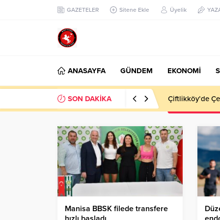
GAZETELER
Sitene Ekle
Üyelik
YAZ
ANASAYFA
GÜNDEM
EKONOMİ
S
SON DAKİKA
Çiftlikköy’de Çe
Manisa BBSK filede transfere
Düze
hızlı başladı
endo