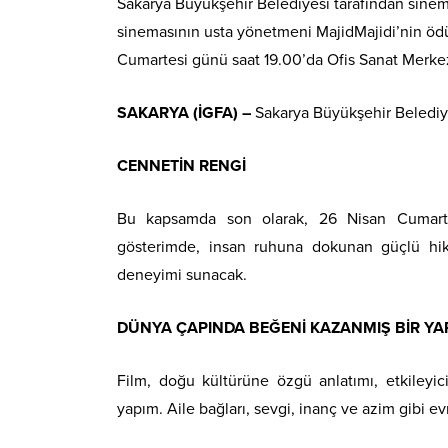
Sakarya Büyükşehir Belediyesi tarafından sinema
sinemasının usta yönetmeni MajidMajidi’nin ödül
Cumartesi günü saat 19.00’da Ofis Sanat Merkez
SAKARYA (İGFA) –
Sakarya Büyükşehir Belediye
CENNETİN RENGİ
Bu kapsamda son olarak, 26 Nisan Cumartes
gösterimde, insan ruhuna dokunan güçlü hik
deneyimi sunacak.
DÜNYA ÇAPINDA BEĞENİ KAZANMIŞ BİR YA
Film, doğu kültürüne özgü anlatımı, etkileyi
yapım. Aile bağları, sevgi, inanç ve azim gibi ev