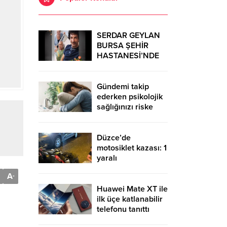
SERDAR GEYLAN
BURSA ŞEHİR
HASTANESİ’NDE
MUCİZELERE İMZA
ATIYOR
Gündemi takip
ederken psikolojik
sağlığınızı riske
atmayın!
Düzce’de
motosiklet kazası: 1
yaralı
A
-
Huawei Mate XT ile
ilk üçe katlanabilir
telefonu tanıttı