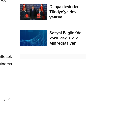
İran
Dünya devinden
Türkiye’ye dev
yatırım
Sosyal Bilgiler’de
köklü değişiklik…
Müfredata yeni
konular eklendi
ilecek
sinema
mış bir