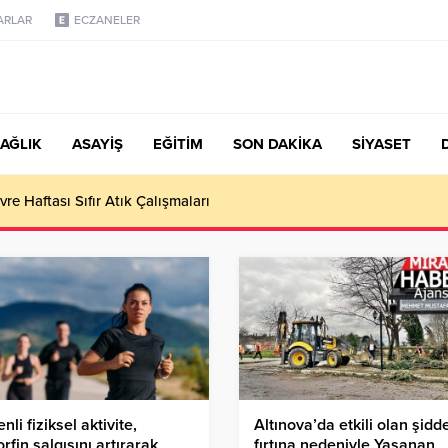
ARLAR
ECZANELER
AĞLIK
ASAYİŞ
EĞİTİM
SON DAKİKA
SİYASET
vre Haftası Sıfır Atık Çalışmaları
nli fiziksel aktivite,
Altınova’da etkili olan şidde
rfin salgısını artırarak
fırtına nedeniyle Yaşanan