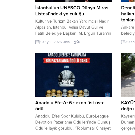
İstanbul’un UNESCO Dünya Miras
Deneti
Listesi’ndeki yolculuğu
halkın
toplan
Kültür ve Turizm Bakan Yardımcısı Nadir
Alpaslan, İstanbul Valisi Davut Gül ve
Ankara 
Fatih Belediye Başkanı M. Ergün Turan’ın
belediy
katılımıyla gerçekleşen programda,
“Deneti
30 Eylül 2025 01:19
0
30 Ka
İstanbul’un UNESCO Dünya Miras
toplant
Listesi’ndeki 40 yıllık yolculuğu evrensel
denetim
bir sorumluluk bilinciyle yeniden
yürütül
hatırlatıldı. İstanbul, binlerce yıllık
ardında
medeniyet birikimini barındıran tarihî
genelin
dokusuyla 1985 yılında UNESCO Dünya
denetim
Miras Listesi’ne...
Büyükşe
güvenli
yükselt
Anadolu Efes’e 6 sezon üst üste
KAYÜ’
ödül
doğru 
Anadolu Efes Spor Kulübü, EuroLeague
Kayseri
Devotion Pazarlama Ödülleri’nde Gümüş
Dumans
Ödül’e layık görüldü. “Toplumsal Cinsiyet
çerçeve
Eşitliği” konusunda farkındalık yaratmayı
açık ala