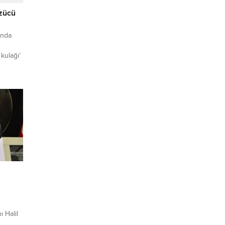
üzücü
rında
 kulağı’
or.
dış
lak
 bir
 Halil