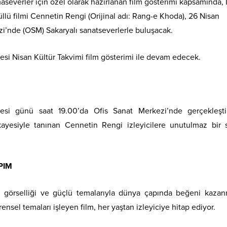
severler için özel olarak hazırlanan film gösterimi kapsamında, 
lü filmi Cennetin Rengi (Orijinal adı: Rang-e Khoda), 26 Nisan
i’nde (OSM) Sakaryalı sanatseverlerle buluşacak.
si Nisan Kültür Takvimi film gösterimi ile devam edecek.
i günü saat 19.00’da Ofis Sanat Merkezi’nde gerçekleştir
ayesiyle tanınan Cennetin Rengi izleyicilere unutulmaz bir 
PIM
ci görselliği ve güçlü temalarıyla dünya çapında beğeni kazan
rensel temaları işleyen film, her yaştan izleyiciye hitap ediyor.