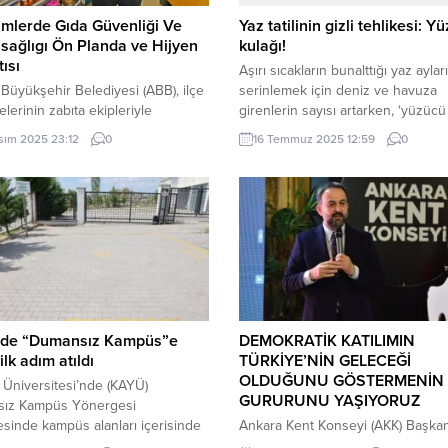
mlerde Gıda Güvenliği Ve
Yaz tatilinin gizli tehlikesi: Y
 sağlıgı Ön Planda ve Hijyen
kulağı!
tısı
Aşırı sıcakların bunalttığı yaz ayla
Büyükşehir Belediyesi (ABB), ilçe
serinlemek için deniz ve havuza
elerinin zabıta ekipleriyle
girenlerin sayısı artarken, ‘yüzücü
mlerde Gıda Güvenliği ve Hijyen”
olarak adlandırılan dış kulak yolu
sım 2025 23:12
0
16 Temmuz 2025 12:59
0
ısı düzenledi. Toplantıda
enfeksiyonları da hızla yaygınlaşıy
lerin daha sık ve koordineli
İSTANBUL (İGFA) – Tıbbi adı ‘Otitis
mesi kararlaştırılırken, hemen
Eksterna’ olan hastalığın, kulağın 
n ABB zabıta ekipleri Başkent
kısmında yani kulak kepçesi ile ku
de eş zamanlı gıda ve hijyen
zarına kadar olan bölgede gelişen
leri gerçekleştirdi. Ankara
enfeksiyon olduğunu belirten...
hir Belediyesi (ABB), kentin gıda
ği ve hijyen standartlarını
mek amacıyla kapsamlı...
de “Dumansız Kampüs”e
DEMOKRATİK KATILIMIN
ilk adım atıldı
TÜRKİYE’NİN GELECEĞİ
OLDUĞUNU GÖSTERMENİN
 Üniversitesi’nde (KAYÜ)
GURURUNU YAŞIYORUZ
ız Kampüs Yönergesi
sinde kampüs alanları içerisinde
Ankara Kent Konseyi (AKK) Başkanı
nlarda “Kısıtlı Sigara İçme Açık
İbrahim Yılmaz, 2024 Yerel Seçim