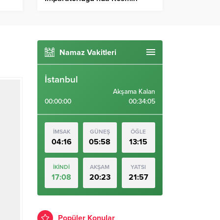
mde
Öncüsü, Müzeciliğin ve
Arkeolojinin Kurucusu;
Namaz Vakitleri
İstanbul
Akşama Kalan
00:00:00
00:34:05
İMSAK
GÜNEŞ
ÖĞLE
04:16
05:58
13:15
İKİNDİ
AKŞAM
YATSI
17:08
20:23
21:57
Popüler Konular