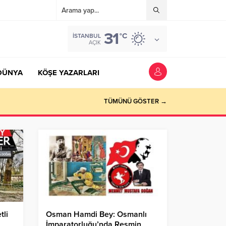
31
°C
İSTANBUL
AÇIK
DÜNYA
KÖŞE YAZARLARI
TÜMÜNÜ GÖSTER →
tli
Osman Hamdi Bey: Osmanlı
İmparatorluğu’nda Resmin