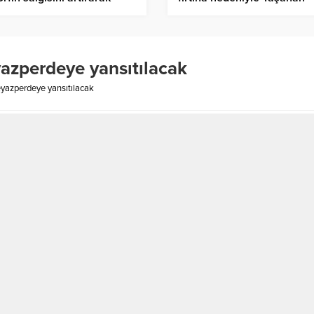
s ve kaygıyı azaltıyor!
olumsuzluklara karşı Önle
yazperdeye yansıtılacak
eyazperdeye yansıtılacak