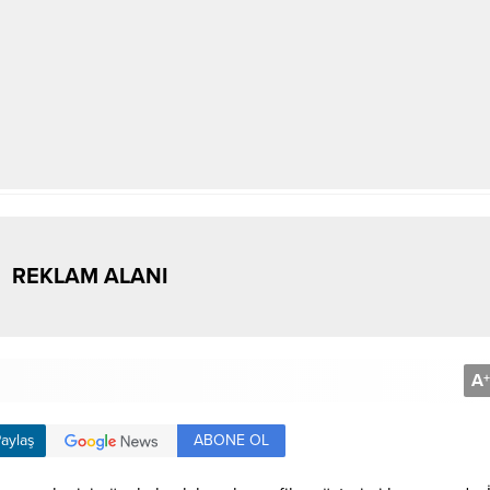
REKLAM ALANI
A
+
ABONE OL
aylaş