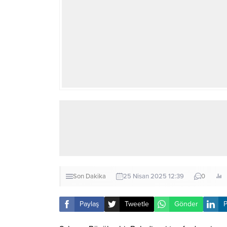
Son Dakika
25 Nisan 2025 12:39
0
Paylaş
Tweetle
Gönder
P