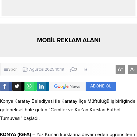
MOBİL REKLAM ALANI
A
A
+
-
Spor
1 Ağustos 2025 10:19
0
ABONE OL
Konya Karatay Belediyesi ile Karatay İlçe Müftülüğü iş birliğinde
geleneksel hale gelen “Camiler ve Kur’an Kursları Futbol
Turnuvası” başladı.
KONYA (İGFA) –
Yaz Kur’an kurslarına devam eden öğrencilerin