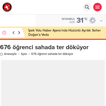
31
°C
İSTANBUL
AÇIK
İpek Yolu Haber Ajansı’nda Hüzünlü Ayrılık: Seher
Doğan’a Veda
676 öğrenci sahada ter döküyor
Anasayfa
Spor
676 öğrenci sahada ter döküyor