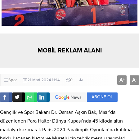
MOBİL REKLAM ALANI
A
A
+
-
Spor
21 Mart 2024 11:14
0
ABONE OL
Gençlik ve Spor Bakanı Dr. Osman Aşkın Bak, Mısır’da
düzenlenen Para Halter Dünya Kupası’nda 45 kiloda altın
madalya kazanarak Paris 2024 Paralimpik Oyunları’na katılma
hakkı kazanan Nazmiye Muratlı için tebrik mesajı yayımladı.