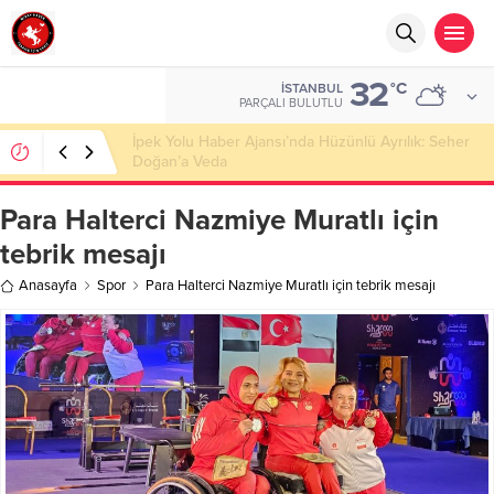
32
°C
İSTANBUL
PARÇALI BULUTLU
Başkan Nihat Öztürk, Şanahan’da Hacı Eryaman’a
Misafir Oldu
Para Halterci Nazmiye Muratlı için
tebrik mesajı
Anasayfa
Spor
Para Halterci Nazmiye Muratlı için tebrik mesajı