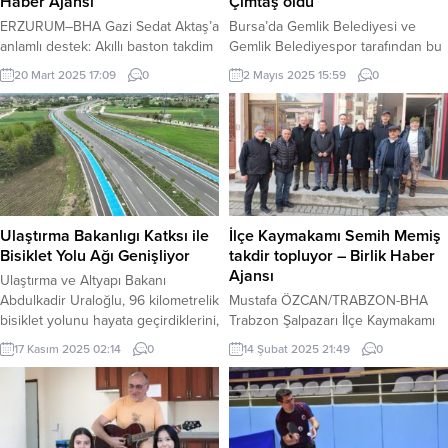
Haber Ajansı
Çimtaş oldu
ERZURUM–BHA Gazi Sedat Aktaş’a
Bursa’da Gemlik Belediyesi ve
anlamlı destek: Akıllı baston takdim
Gemlik Belediyespor tarafından bu
edildi 2025 Aile Yılı kapsamında,
yıl 2’ncisi düzenlenen Emek
20 Mart 2025 17:09
0
2 Mayıs 2025 15:59
0
Aile ve Sosyal Hizmetler Bakanlığı
Turnuvası sona erdi. Kıyasıya
Engelli ve Yaşlı Hizmetleri Genel
rekabetin yaşandığı turnuvanın
Müdürlüğü tarafından düzenlenen
şampiyonu Çimtaş oldu. BURSA
“4 Kuşak -5 Kuşak Buluşma Günü”
(İGFA) – Emek ve sporun buluştuğu
etkinlikleri çerçevesinde
organizasyonda Gemlik Belediyesi,
Erzurum’da anlamlı bir buluşma
Gemlik Gübre, Çimtaş ve Castrol
gerçekleşti. Bu özel etkinlik
takımları mücadele etti. Profesyonel
kapsamında, dört kuşağın bir arada
futbolu aratmayan maçlar,
Ulaştırma Bakanlıgı Katksı ile
İlçe Kaymakamı Semih Memiş
yaşadığı aileler...
centilmence geçen mücadelelerle
Bisiklet Yolu Ağı Genişliyor
takdir topluyor – Birlik Haber
turnuvaya renk kattı....
Ajansı
Ulaştırma ve Altyapı Bakanı
Abdulkadir Uraloğlu, 96 kilometrelik
Mustafa ÖZCAN/TRABZON-BHA
bisiklet yolunu hayata geçirdiklerini,
Trabzon Şalpazarı İlçe Kaymakamı
38 kilometrelik bisiklet yolunun ise
olarak Kastamonu Seydiler İlçe
17 Kasım 2025 02:14
0
14 Şubat 2025 21:49
0
yapım çalışmalarına devam
Kaymakam vekili olan,
ettiklerini belirtti. Bakan Uraloğlu,
Cumhurbaşkanı Recep Tayyip
karayollarında 19 yeni ekolojik
Erdoğan tarafından 108. Dönem
köprü planladıklarını ve 30 bin
Kaymakamlık kursunu başarıyla
kilometreye yaklaşan bölünmüş yol
tamamlayan Bayburtlu Semih