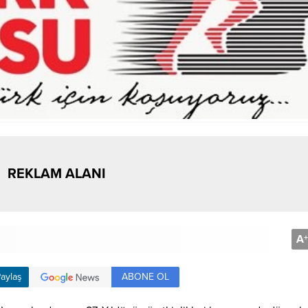
REKLAM ALANI
A
+
ABONE OL
aylaş