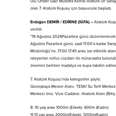
Ulu Önder Gazi Mustafa Kemal Atatürk’ün Saray’
olan 7. Atatürk Koşusu için başvurular başladı.
Erdoğan DEMİR / EDİRNE (İGFA) –
Atatürk Koşu
verildi:
“19 Ağustos 2024Pazartesi günü düzenlenecek ol
Ağustos Pazartesi günü, saat 17.00’a kadar Sara
Müdürlüğü’ne, 17.00-17.45 arası ise etkinlik ala
isteyenler nüfus cüzdanı ile müracaatta bulunab
önemini belirten madalya ve kupa takdim edile
7. Atatürk Koşusu’nda kategoriler şöyle;
Güneşkaya Mesire Alanı- TESKİ Su Terfi Merkez
Merkezi önü- Vize Caddesi- Atatürk Alanı (Bitiş
8- 10 yaş arası 1000m (Erkek)- 600m (Kadın)
11-13 yaş arası 2000m(Erkek)- 1200m(Kadın)