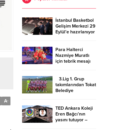
İstanbul Basketbol
Gelişim Merkezi 29
Eylül’e hazırlanıyor
Para Halterci
Nazmiye Muratlı
için tebrik mesajı
3.Lig 1. Grup
takımlarından Tokat
Belediye
Plevnespor
A
-
Kütahya ekibini
evinde ağırlayacak
TED Ankara Koleji
Eren Bağcı’nın
yasını tutuyor –
Birlik Haber Ajansı