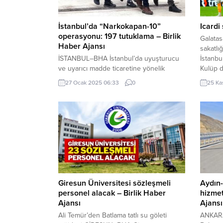
İstanbul’da “Narkokapan-10”
Icardi
operasyonu: 197 tutuklama – Birlik
Galatas
Haber Ajansı
sakatlı
İSTANBUL–BHA İstanbul’da uyuşturucu
İstanbu
ve uyarıcı madde ticaretine yönelik
Kulüp d
düzenlenen “Narkokapan-10”
sonucu 
27 Ocak 2025 06:33
0
25 Ka
operasyonunda, 213 şüpheli gözaltına
Kasım 
alındı. Şüphelilerden 197’si tutuklanırken,
BHA Gal
13’ü adli kontrol şartıyla serbest bırakıldı.
Icardi’
Diğer şüphelilerin işlemleri sürüyor.
Sağ...
Ümraniye merkezli operasyon İstanbul
Cumhuriyet Başsavcılığı ve Anadolu
Cumhuriyet Başsavcılığı’nın
koordinasyonu, Emniyet Genel
Müdürlüğü Narkotik Suçlarla Mücadele
Başkanlığı’nın desteği ve İstanbul İl...
Giresun Üniversitesi sözleşmeli
Aydın-
personel alacak – Birlik Haber
hizmet
Ajansı
Ajansı
Ali Temür’den Batlama tatlı su göleti
ANKARA