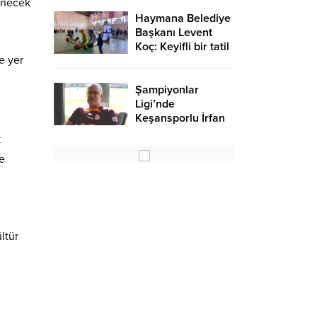
lenecek
Haymana Belediye
Başkanı Levent
Koç: Keyifli bir tatil
e yer
oldu – Birlik Haber
Ajansı
Şampiyonlar
Ligi’nde
Keşansporlu İrfan
Saraloğlu
k
gururlandırdı
ve
ltür