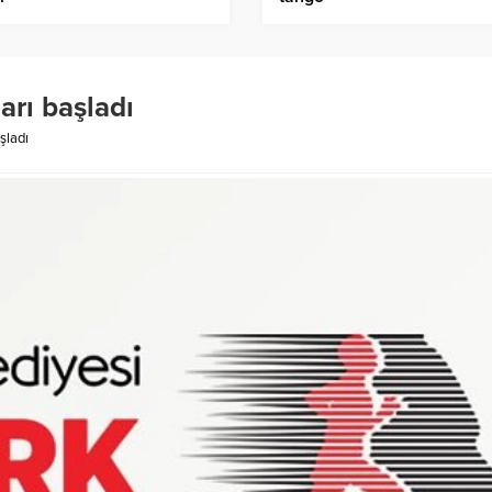
arı başladı
şladı