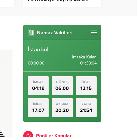
saat kaçta hangi kanalda? İlk
11’ler | Sivasspor – Fenerbahçe
maçı istatistikleri
Namaz Vakitleri
İstanbul
İmsaka Kalan
00:00:00
01:33:03
İMSAK
GÜNEŞ
ÖĞLE
04:19
06:00
13:15
İKİNDİ
AKŞAM
YATSI
17:07
20:20
21:54
Popüler Konular