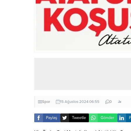
Spor
15 Ağustos 2024 06:55
0
Paylaş
Tweetle
Gönder
P