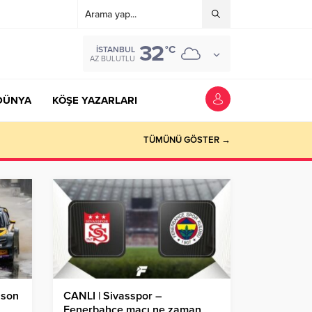
32
°C
İSTANBUL
AZ BULUTLU
DÜNYA
KÖŞE YAZARLARI
TÜMÜNÜ GÖSTER →
 son
CANLI | Sivasspor –
Fenerbahçe maçı ne zaman