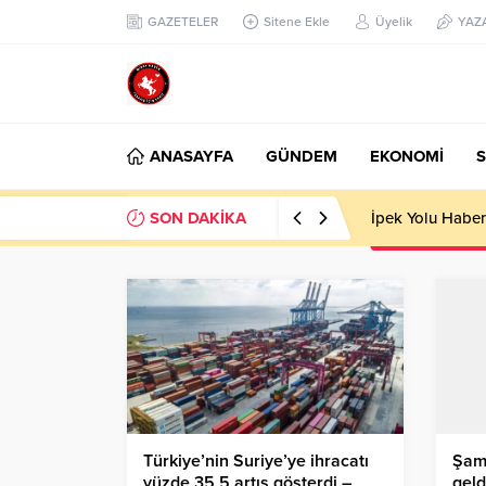
GAZETELER
Sitene Ekle
Üyelik
YAZ
ANASAYFA
GÜNDEM
EKONOMİ
S
SON DAKİKA
İpek Yolu Haber
Türkiye’nin Suriye’ye ihracatı
Şamp
yüzde 35,5 artış gösterdi –
geld