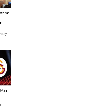
rtem:
r
uncay
adan
larını
. Başkan
r bazı
m
tatüsüne
ğitim,
iktaş
ı