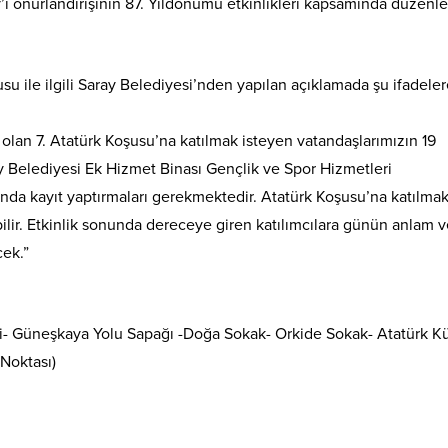
ı onurlandırışının 87. Yıldönümü etkinlikleri kapsamında düzen
su ile ilgili Saray Belediyesi’nden yapılan açıklamada şu ifadeler
an 7. Atatürk Koşusu’na katılmak isteyen vatandaşlarımızın 19
y Belediyesi Ek Hizmet Binası Gençlik ve Spor Hizmetleri
nında kayıt yaptırmaları gerekmektedir. Atatürk Koşusu’na katılma
ilir. Etkinlik sonunda dereceye giren katılımcılara günün anlam 
cek.”
i- Güneşkaya Yolu Sapağı -Doğa Sokak- Orkide Sokak- Atatürk Kü
 Noktası)