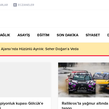
ARLAR
ECZANELER
AĞLIK
ASAYİŞ
EĞİTİM
SON DAKİKA
SİYASET
 Ajansı’nda Hüzünlü Ayrılık: Seher Doğan’a Veda
iyonluk kupası Gölcük’e
Rallikros’ta yağmur altında
i
tango