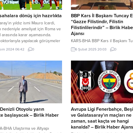
 sahalara dönüş için hazırlıkta
BBP Kars İl Başkanı Tuncay E
“Gazze Filistindir, Filistin
aray’ın yıldız ismi Mauro Icardi,
Filistinlilerindir” – Birlik Habe
ğı nedeniyle ameliyat için Roma ve
Ajansı
l arasında karar aşamasında.
oktorlarıyla yapılacak görüşmeler
KARS-BHA BBP Kars il Başkanı T
operasyon tarihi belirlenecek. 25
Ertem, basın açıklamasına başlam
sım 2024 06:42
0
6 Şubat 2025 20:03
0
2024, 09:32 yayınlandı ANKARA-
önce 6 Şubat depremlerinde hayat
atasaray’ın yıldız golcüsü Mauro
kaybedenler için Cenab-ı Allah’tan
nin sakatlık durumu netleşiyor.
rahmet diliyorum, diyerek başladı
Ertem, konuşmasına gündeme dai
önerilerde bulunarak şöyle deva
etti; Depremde anne ve babasını
kaybeden çocuklar şehit yakını s
alınmalı ve devlet, bu çocukların e
barınma ve sağlık...
Denizli Otoyolu yarın
Avrupa Ligi Fenerbahçe, Beş
e başlayacak – Birlik Haber
ve Galatasaray’ın maçları ne
zaman, saat kaçta ve hangi
kanalda? – Birlik Haber Ajans
-BHA Ulaştırma ve Altyapı