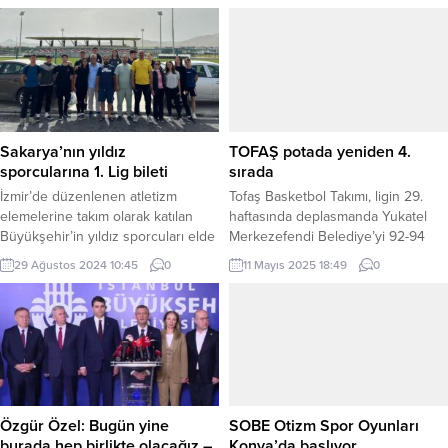
Sakarya’nın yıldız
TOFAŞ potada yeniden 4.
sporcularına 1. Lig bileti
sırada
İzmir’de düzenlenen atletizm
Tofaş Basketbol Takımı, ligin 29.
elemelerine takım olarak katılan
haftasında deplasmanda Yukatel
Büyükşehir’in yıldız sporcuları elde
Merkezefendi Belediye’yi 92-94
ettiği derecelerle Kulüpler 1.
mağlup ederek Bahçeşehir
29 Ağustos 2024 10:45
0
11 Mayıs 2025 18:49
0
Ligi’nde mücadele etme hakkı
Koleji’nin haftayı mağlubiyetle
kazandı. BURSA (İGFA) – Sakarya
kapatmasıyla yeniden 4. sıraya
Büyükşehir Belediyesi Spor Kulübü
yükseldi. BURSA (İGFA) –Türkiye
Kadın Atletizm Takımı, İzmir’de
Sigorta Basketbol Süper Ligi Asım
düzenlenen elemelerde
Pars Sezonu 29. hafta
sergiledikleri performansla iki farklı
karşılaşmasında TOFAŞ,
başarıya imza attı. HEM 1. LİG HEM
deplasmanda Yukatel
DE FEDERASYON DELEGELİĞİ
Merkezefendi Belediye Basket’e
Özgür Özel: Bugün yine
SOBE Otizm Spor Oyunları
Birbirinden zorlu mücadelelere...
konuk oldu. Pamukkale Üniversitesi
burada hep birlikte olacağız –
Konya’da başlıyor