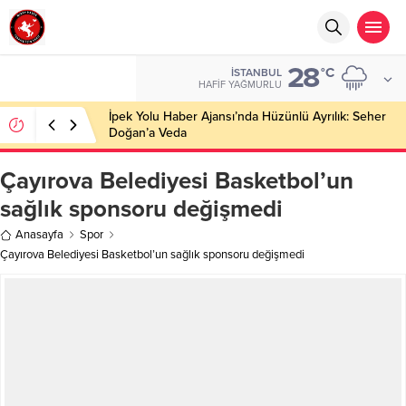
28
°C
İSTANBUL
HAFIF YAĞMURLU
İpek Yolu Haber Ajansı’nda Hüzünlü Ayrılık: Seher
Doğan’a Veda
Çayırova Belediyesi Basketbol’un
sağlık sponsoru değişmedi
Anasayfa
Spor
Çayırova Belediyesi Basketbol’un sağlık sponsoru değişmedi