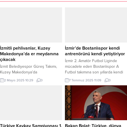
İzmitli pehlivanlar, Kuzey
İzmir’de Bostanlıspor kendi
Makedonya’da er meydanına
antrenörünü kendi yetiştiriyor
çıkacak
İzmir 2. Amatör Futbol Liginde
İzmit Belediyespor Güreş Takımı,
mücadele eden Bostanlıspor A
Kuzey Makedonya’da
Futbol takımına son yıllarda kendi
düzenlenecek 32. Uluslararası
bünyesinden, altyapısı veya A
2 Mayıs 2025 10:29
0
7 Temmuz 2025 11:09
0
Hıdırellez Bahar Şenlikleri’nin özel
futbol takımında oynayan
davetlisi olarak er meydanına
futbolculara antrenör olarak şans
çıkacak KOCAELİ (İGFA) – İzmit
tanıyor. Bostanlıspor bugüne kadar
Belediyespor Güreş Takımı
5 futbolcusunu antrenör olarak
pehlivanları, Kuzey Makedonya’daki
yetiştirdi. İZMİR(İGFA) – A Takımda
32. Uluslararası Hıdırellez Bahar
kaptanlık yapan Sabri Can Cankol
Şenlikleri kapsamında Valandova
başta olmak üzere yine eski
şehrine bağlı Çalıklı Köyü’nde
futbolcularından Atıl...
Türkiye Kaykay Şampiyonası 1.
Bakan Bolat: Türkiye, dünya