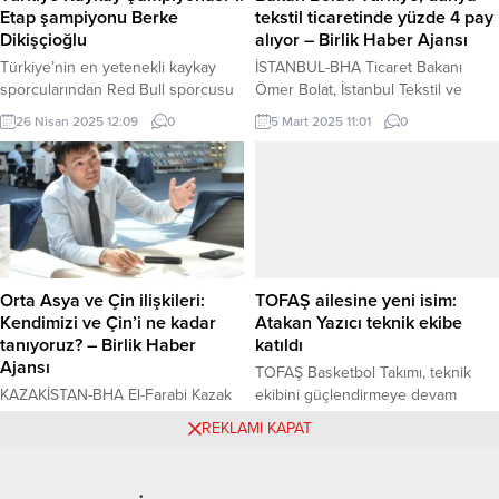
düzenlenecek 42. Geleneksel Yağlı
Etap şampiyonu Berke
tekstil ticaretinde yüzde 4 pay
Güreşleri’ne katılacak. Küçük Orta
Dikişçioğlu
alıyor – Birlik Haber Ajansı
Boyda Özgür Güreşen,...
Türkiye’nin en yetenekli kaykay
İSTANBUL-BHA Ticaret Bakanı
sporcularından Red Bull sporcusu
Ömer Bolat, İstanbul Tekstil ve
Berke Dikişçioğlu, Türkiye Kaykay
Hammaddeleri İhracatçıları Birliği
26 Nisan 2025 12:09
0
5 Mart 2025 11:01
0
Federasyonu tarafından
(İTHİB) tarafından İstanbul Fuar
düzenlenen Mattia Ahmet Minguzzi
Merkezi’nde düzenlenen
Kaykay Şampiyonası 1. Etap Ulusal
Texhibition İplik, Kumaş ve Tekstil
Sıralama şampiyonluğuna erişti.
Aksesuarları Fuarı’nın açılışında
İSTANBUL (İGFA) – Türkiye’nin en
önemli açıklamalarda bulundu.
yetenekli kaykaycılarından biri
Bakan Bolat, Türk tekstil
olarak gösterilen Red Bull
sektörünün son yıllarda büyük bir
sporcusu Berke Dikişçioğlu,
gelişim gösterdiğini ve artık dünya
Orta Asya ve Çin ilişkileri:
TOFAŞ ailesine yeni isim:
Türkiye Kaykay Federasyonu
çapında bir marka haline geldiğini
Kendimizi ve Çin’i ne kadar
Atakan Yazıcı teknik ekibe
tarafından düzenlenen, Mattia
vurguladı. “Dünyada tekstil,...
tanıyoruz? – Birlik Haber
katıldı
Ahmet Minguzzi Kaykay
Ajansı
TOFAŞ Basketbol Takımı, teknik
Şampiyonası...
KAZAKİSTAN-BHA El-Farabi Kazak
ekibini güçlendirmeye devam
Milli Üniversitesi Uluslararası
ediyor. BURSA (İGFA) – Son olarak
23 Şubat 2025 12:48
0
16 Eylül 2025 16:49
0
REKLAMI KAPAT
İlişkiler Fakültesi, Uluslararası
Manisa Basket’te asistan ve
İlişkiler ve Dünya Ekonomisi
bireysel gelişim antrenörü olarak
Bölümü’nden Prof. Duman
görev yapan Dr. Atakan Yazıcı,