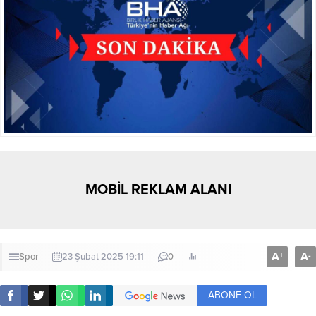
MOBİL REKLAM ALANI
A
A
+
-
Spor
23 Şubat 2025 19:11
0
ABONE OL