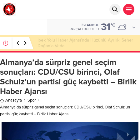
31
°C
İSTANBUL
PARÇALI BULUTLU
Başkan Nihat Öztürk, Şanahan’da Hacı Eryaman’a
Misafir Oldu
Almanya’da sürpriz genel seçim
sonuçları: CDU/CSU birinci, Olaf
Schulz’un partisi güç kaybetti – Birlik
Haber Ajansı
Anasayfa
Spor
Almanya’da sürpriz genel seçim sonuçları: CDU/CSU birinci, Olaf Schulz’un
partisi güç kaybetti – Birlik Haber Ajansı