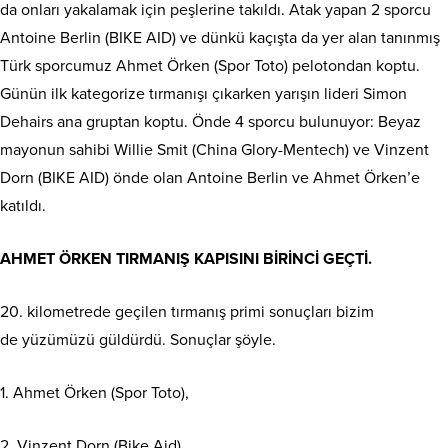
da onları yakalamak için peşlerine takıldı. Atak yapan 2 sporcu
Antoine Berlin (BIKE AID) ve dünkü kaçışta da yer alan tanınmış
Türk sporcumuz Ahmet Örken (Spor Toto) pelotondan koptu.
Günün ilk kategorize tırmanışı çıkarken yarışın lideri Simon
Dehairs ana gruptan koptu. Önde 4 sporcu bulunuyor: Beyaz
mayonun sahibi Willie Smit (China Glory-Mentech) ve Vinzent
Dorn (BIKE AID) önde olan Antoine Berlin ve Ahmet Örken’e
katıldı.
AHMET ÖRKEN TIRMANIŞ KAPISINI BİRİNCİ GEÇTİ.
20. kilometrede geçilen tırmanış primi sonuçları bizim
de yüzümüzü güldürdü. Sonuçlar şöyle.
1. Ahmet Örken (Spor Toto),
2. Vinzent Dorn (Bike Aid),