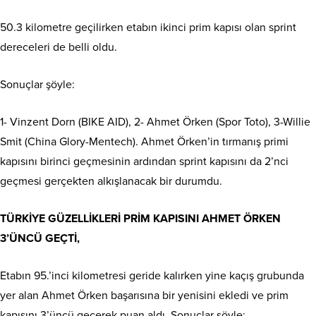
50.3 kilometre geçilirken etabın ikinci prim kapısı olan sprint
dereceleri de belli oldu.
Sonuçlar şöyle:
1- Vinzent Dorn (BIKE AID), 2- Ahmet Örken (Spor Toto), 3-Willie
Smit (China Glory-Mentech). Ahmet Örken’in tırmanış primi
kapısını birinci geçmesinin ardından sprint kapısını da 2’nci
geçmesi gerçekten alkışlanacak bir durumdu.
TÜRKİYE GÜZELLİKLERİ PRİM KAPISINI AHMET ÖRKEN
3’ÜNCÜ GEÇTİ,
Etabın 95.’inci kilometresi geride kalırken yine kaçış grubunda
yer alan Ahmet Örken başarısına bir yenisini ekledi ve prim
kapısını 3’üncü geçerek puan aldı. Sonuçlar şöyle: