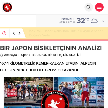
32
°C
İSTANBUL
AZ BULUTLU
Başkan Nihat Öztürk, Şanahan’da Hacı Eryaman’a
Misafir Oldu
BİR JAPON BİSİKLETÇİNİN ANALİZİ
Anasayfa
Spor
BİR JAPON BİSİKLETÇİNİN ANALİZİ
167.4 KİLOMETRELİK KEMER-KALKAN ETABINI ALPECIN
DECEUNINCK TIBOR DEL GROSSO KAZANDI