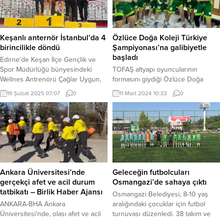
Keşanlı anternör İstanbul’da 4
Özlüce Doğa Koleji Türkiye
birincilikle döndü
Şampiyonası’na galibiyetle
başladı
Edirne’de Keşan İlçe Gençlik ve
Spor Müdürlüğü bünyesindeki
TOFAŞ altyapı oyuncularının
Wellnes Antrenörü Çağlar Uygun,
formasını giydiği Özlüce Doğa
15-16 Şubat tarihlerinde katıldığı
Koleji, İstanbul’da oynanan Liseler
19 Şubat 2025 07:07
0
11 Mart 2024 10:33
0
Türkiye Masterlar Salon
Türkiye Şampiyonası’na galibiyetle
Şampiyonası’nda 4 birincilik
başladı. İSTANBUL (İGFA) – 2023-
kazandı. Erdoğan DEMİR / EDİRNE
2024 Öğretim Yılı Okul Sporları
(İGFA) – Keşan İlçe Gençlik ve Spor
Basketbol Genç Erkekler Türkiye
Müdürlüğü Wellnes Antrenörü
Birinciliği karşılaşmaları İstanbul’da
Çağlar Uygun, İstanbul’da
başladı. TOFAŞ Spor Kulübü’nün
düzenlenen Türkiye Masterler
altyapı oyuncularından oluşan
Salon Şampiyonası’na katıldı.
Bursa şampiyonu Özel Özlüce
Ankara Üniversitesi’nde
Geleceğin futbolcuları
Şampiyonadan ayrı kategorideki
Doğa Koleji, 11-15 Mart 2024
gerçekçi afet ve acil durum
Osmangazi’de sahaya çıktı
dört...
tarihleri arasında gerçekleştirilecek
tatbikatı – Birlik Haber Ajansı
Osmangazi Belediyesi, 8-10 yaş
Liseler Türkiye Şampiyonası...
ANKARA-BHA Ankara
aralığındaki çocuklar için futbol
Üniversitesi’nde, olası afet ve acil
turnuvası düzenledi. 38 takım ve