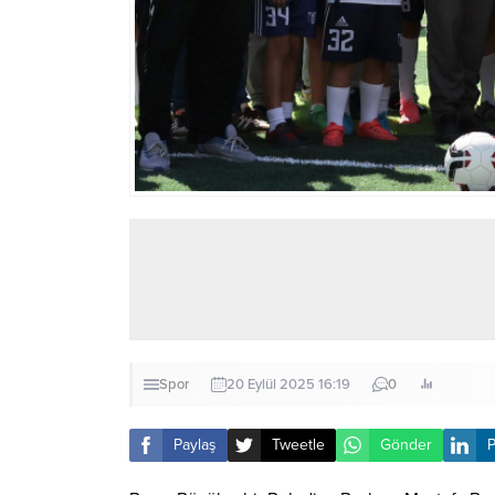
Spor
20 Eylül 2025 16:19
0
Paylaş
Tweetle
Gönder
P