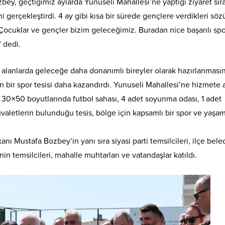
ey, geçtiğimiz aylarda Yunuseli Mahallesi’ne yaptığı ziyaret sır
 gerçekleştirdi. 4 ay gibi kısa bir sürede gençlere verdikleri söz
Çocuklar ve gençler bizim geleceğimiz. Buradan nice başarılı spo
 dedi.
 alanlarda geleceğe daha donanımlı bireyler olarak hazırlanmasın
bir spor tesisi daha kazandırdı. Yunuseli Mahallesi’ne hizmete 
i. 30×50 boyutlarında futbol sahası, 4 adet soyunma odası, 1 adet
tuvaletlerin bulunduğu tesis, bölge için kapsamlı bir spor ve yaşam
nı Mustafa Bozbey’in yanı sıra siyasi parti temsilcileri, ilçe bele
nin temsilcileri, mahalle muhtarları ve vatandaşlar katıldı.