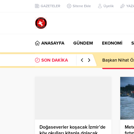
GAZETELER
Sitene Ekle
Üyelik
YAZ
ANASAYFA
GÜNDEM
EKONOMİ
S
SON DAKİKA
Başkan Nihat Öz
Doğaseverler koşacak İzmir’de
Mete
köy okulları kitapla dolacak
fırtı