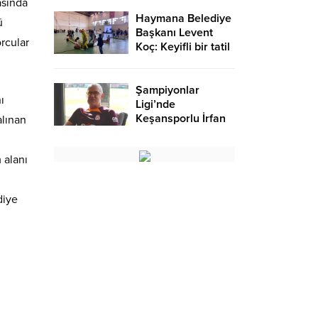
asında
Haymana Belediye
ü
Başkanı Levent
rcular
Koç: Keyifli bir tatil
oldu – Birlik Haber
Ajansı
Şampiyonlar
ı
Ligi’nde
Keşansporlu İrfan
alınan
Saraloğlu
gururlandırdı
 alanı
diye