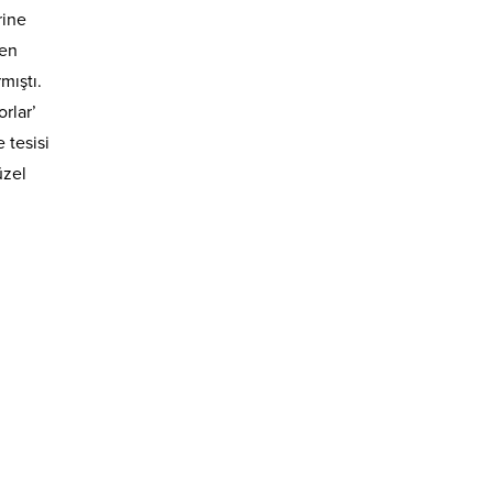
rine
ten
mıştı.
rlar’
 tesisi
üzel