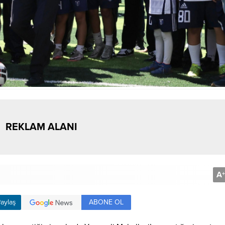
REKLAM ALANI
A
+
ABONE OL
aylaş