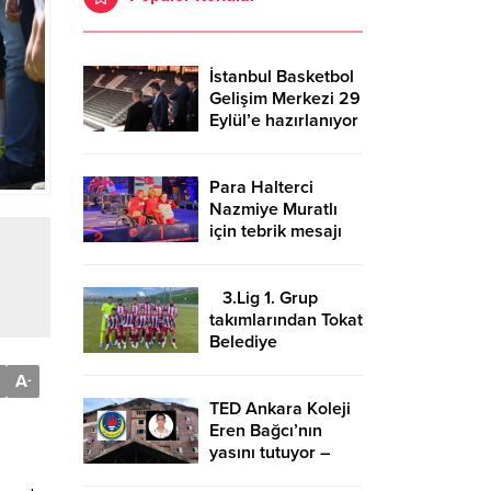
İstanbul Basketbol
Gelişim Merkezi 29
Eylül’e hazırlanıyor
Para Halterci
Nazmiye Muratlı
için tebrik mesajı
3.Lig 1. Grup
takımlarından Tokat
Belediye
Plevnespor
A
-
Kütahya ekibini
evinde ağırlayacak
TED Ankara Koleji
Eren Bağcı’nın
yasını tutuyor –
Birlik Haber Ajansı