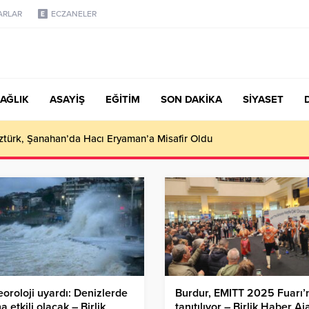
ARLAR
ECZANELER
AĞLIK
ASAYİŞ
EĞİTİM
SON DAKİKA
SİYASET
türk, Şanahan’da Hacı Eryaman’a Misafir Oldu
oroloji uyardı: Denizlerde
Burdur, EMITT 2025 Fuarı’
na etkili olacak – Birlik
tanıtılıyor – Birlik Haber Aj