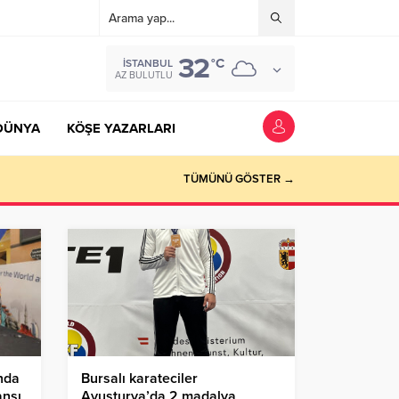
32
°C
İSTANBUL
AZ BULUTLU
DÜNYA
KÖŞE YAZARLARI
TÜMÜNÜ GÖSTER →
nda
Bursalı karateciler
ansı
Avusturya’da 2 madalya