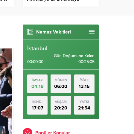
kazandı
Namaz Vakitleri
İstanbul
Gün Doğumuna Kalan
00:00:00
00:25:04
İMSAK
GÜNEŞ
ÖĞLE
04:19
06:00
13:15
İKİNDİ
AKŞAM
YATSI
17:07
20:20
21:54
Popüler Konular