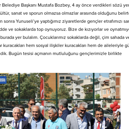
r Belediye Başkanı Mustafa Bozbey, 4 ay önce verdikleri sözü ye
ültür, sanat ve sporun olmazsa olmazlar arasında olduğunu belir
nra Yunuseli’ye yaptığımız ziyaretlerde gençler etrafımızı sar
dde ve sokaklarda top oynuyoruz. Bize de kızıyorlar ve oynatmıyo
n burada yer bulalım. Çocuklarımız sokaklarda değil, çim sahada ve
r kuracakları hem sosyal ilişkiler kuracakları hem de aileleriyle g
edik. Bugün tesisi açmanın mutluluğunu gençlerimizle birlikte