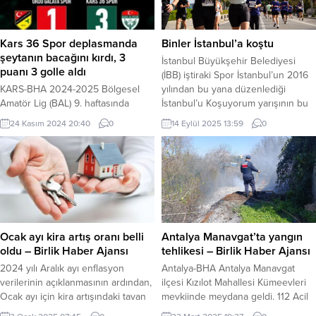
sahipliğinde çalışmalarını
çeşitlendirmenin kaçınılmaz bir
sürdürüyor. KONYA (İGFA) – Konya
öncelik haline geldiğini belirten
Selçuklu Belediye Başkanı Ahmet
Bakan Uraloğlu, “Ulaştırma
Kars 36 Spor deplasmanda
Binler İstanbul’a koştu
Pekyatırmacı, Avrupa
koridorlarımızı güçlendirerek
şeytanın bacağını kırdı, 3
İstanbul Büyükşehir Belediyesi
Şampiyonası’na hazırlanan Down
sürdürülebilir kalkınmanın teşviki
puanı 3 golle aldı
(İBB) iştiraki Spor İstanbul’un 2016
Sendromlular Futsal...
açısından ciddi katkılar ortaya
KARS-BHA 2024-2025 Bölgesel
yılından bu yana düzenlediği
koymuş olacağız.” dedi....
Amatör Lig (BAL) 9. haftasında
İstanbul’u Koşuyorum yarışının bu
mücadele eden Kars36 Spor Ordu
seneki Asya etabı koşuldu.
24 Kasım 2024 20:40
0
14 Eylül 2025 13:59
0
Galataspor’u deplasmanda 3-1
Üsküdar’da düzenlenen yarışta
yenerek deplasmanda 3 puanı 3
yaklaşık 4 bin 500 kişi ter döktü.
golle aldı. Ordu Galataspor’un ev
İSTANBUL (İGFA) – “İstanbul’u
sahipliğinde yapılan karşılaşma
Koşuyorum, Şehri Yaşıyorum!”
Spor Toto Altınordu Spor
sloganıyla gerçekleştirilen yarışın
kompleksinde saat:13.00’da
startını İBB Gençlik ve Spor
başladı. Yeşil Beyazlı takım Kars 36
Komisyonu Başkanı Can
Spor, misafir gittiği Ordu
Çobanoğlu, İBB...
Ocak ayı kira artış oranı belli
Antalya Manavgat’ta yangın
Galataspor’u kendi seyircisi ve
oldu – Birlik Haber Ajansı
tehlikesi – Birlik Haber Ajansı
kendi...
2024 yılı Aralık ayı enflasyon
Antalya-BHA Antalya Manavgat
verilerinin açıklanmasının ardından,
ilçesi Kızılot Mahallesi Kümeevleri
Ocak ayı için kira artışındaki tavan
mevkiinde meydana geldi. 112 Acil
oranı da netleşti. TÜFE’deki
Çağrı Merkezi’ne yapılan yangın