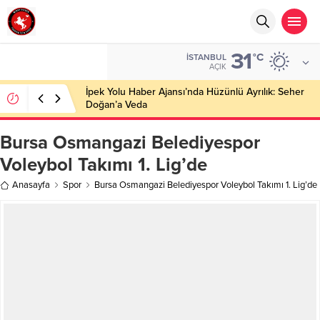
31
°C
İSTANBUL
AÇIK
İpek Yolu Haber Ajansı’nda Hüzünlü Ayrılık: Seher
Doğan’a Veda
Bursa Osmangazi Belediyespor
Voleybol Takımı 1. Lig’de
Anasayfa
Spor
Bursa Osmangazi Belediyespor Voleybol Takımı 1. Lig’de