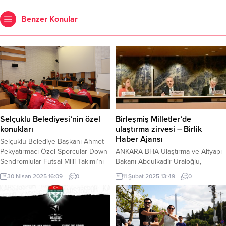
Benzer Konular
Selçuklu Belediyesi’nin özel
Birleşmiş Milletler’de
konukları
ulaştırma zirvesi – Birlik
Haber Ajansı
Selçuklu Belediye Başkanı Ahmet
Pekyatırmacı Özel Sporcular Down
ANKARA-BHA Ulaştırma ve Altyapı
Sendromlular Futsal Milli Takımı’nı
Bakanı Abdulkadir Uraloğlu,
misafir etti. Haziran ayında İtalya’da
Birleşmiş Milletler Avrupa
30 Nisan 2025 16:09
0
11 Şubat 2025 13:49
0
düzenlenecek Avrupa
Ekonomik Komisyonu (BMAEK) İç
Şampiyonası’na Konya’da
Ulaşım Komitesi 87. Oturumu
hazırlanan Özel Sporcular Down
kapsamında düzenlenen panelde
Sendromlular Futsal Milli Takımı,
konuştu. Alternatif rotalar
Selçuklu Belediyesi’nin ev
oluşturmanın ve ulaşım modlarını