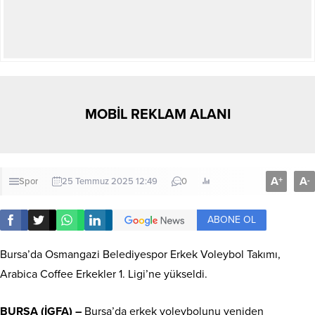
MOBİL REKLAM ALANI
A
A
+
-
Spor
25 Temmuz 2025 12:49
0
ABONE OL
Bursa’da Osmangazi Belediyespor Erkek Voleybol Takımı,
Arabica Coffee Erkekler 1. Ligi’ne yükseldi.
BURSA (İGFA) –
Bursa’da erkek voleybolunu yeniden