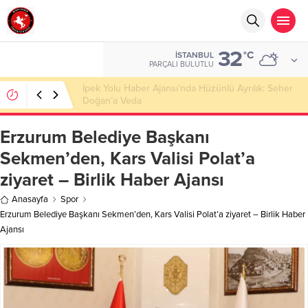
32
°C
İSTANBUL
PARÇALI BULUTLU
Başkan Nihat Öztürk, Şanahan’da Hacı Eryaman’a
Misafir Oldu
Erzurum Belediye Başkanı
Sekmen’den, Kars Valisi Polat’a
ziyaret – Birlik Haber Ajansı
Anasayfa
Spor
Erzurum Belediye Başkanı Sekmen’den, Kars Valisi Polat’a ziyaret – Birlik Haber
Ajansı