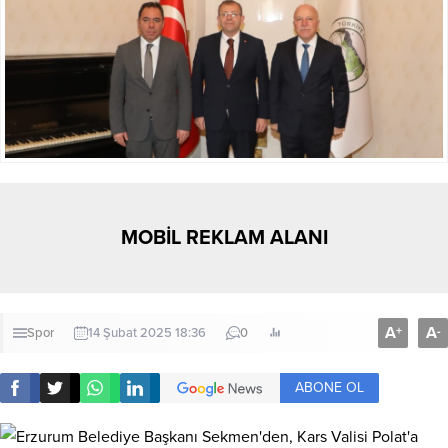
MOBİL REKLAM ALANI
A
A
+
-
Spor
14 Şubat 2025 18:36
0
ABONE OL