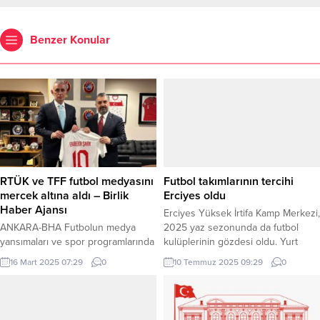
Benzer Konular
RTÜK ve TFF futbol medyasını
Futbol takımlarının tercihi
mercek altına aldı – Birlik
Erciyes oldu
Haber Ajansı
Erciyes Yüksek İrtifa Kamp Merkezi,
ANKARA-BHA Futbolun medya
2025 yaz sezonunda da futbol
yansımaları ve spor programlarında
kulüplerinin gözdesi oldu. Yurt
toplumsal duyarlılık masaya yatırıldı.
dışından da ilginin arttığı Erciyes’in
16 Mart 2025 07:29
0
10 Temmuz 2025 09:29
0
Futbolun ve medyanın kesiştiği bu
eşsiz doğasında hizmet veren
kritik dönemde, Radyo ve
Erciyes Yüksek İrtifa Kamp
Televizyon Üst Kurulu (RTÜK)
Merkezi’ni, yaz kampı için yerli ve
Başkanı Ebubekir Şahin ve Başkan
yabancı 25 kulüp tercih etti.