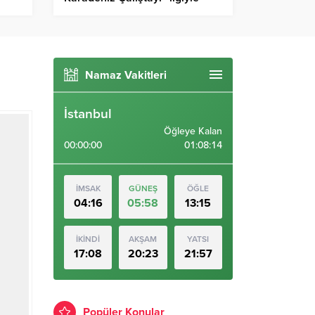
izlendi – Birlik Haber Ajansı
Namaz Vakitleri
İstanbul
Öğleye Kalan
00:00:00
01:08:13
İMSAK
GÜNEŞ
ÖĞLE
04:16
05:58
13:15
İKİNDİ
AKŞAM
YATSI
17:08
20:23
21:57
Popüler Konular