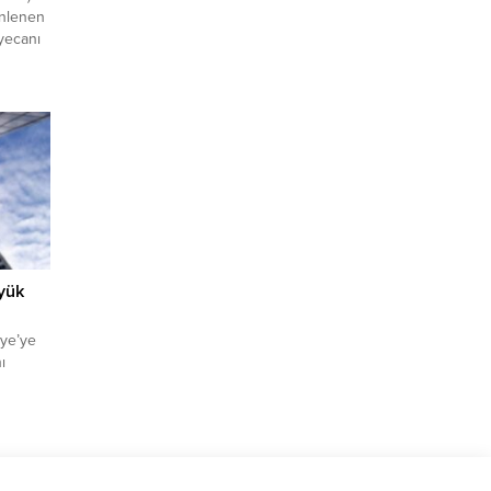
enlenen
yecanı
aki öncü
ekti.
(Bodrum
ommited
esinde,
yük
ye’ye
ı
B‘in
aylarını
ullandı:
amı ile