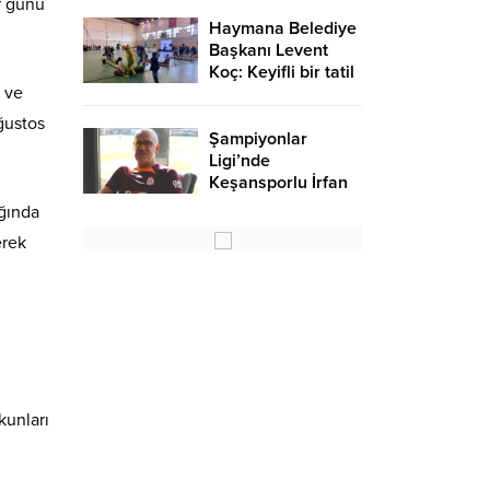
r günü
Haymana Belediye
Başkanı Levent
Koç: Keyifli bir tatil
 ve
oldu – Birlik Haber
Ajansı
ğustos
Şampiyonlar
Ligi’nde
Keşansporlu İrfan
Saraloğlu
ığında
gururlandırdı
erek
kunları