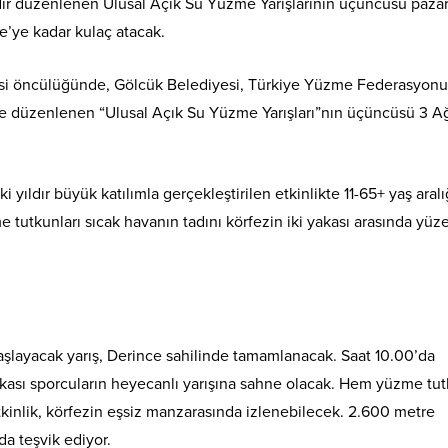
ıldır düzenlenen Ulusal Açık Su Yüzme Yarışlarının üçüncüsü paza
e’ye kadar kulaç atacak.
si öncülüğünde, Gölcük Belediyesi, Türkiye Yüzme Federasyonu
nde düzenlenen “Ulusal Açık Su Yüzme Yarışları”nın üçüncüsü 3 A
iki yıldır büyük katılımla gerçekleştirilen etkinlikte 11-65+ yaş aral
 tutkunları sıcak havanın tadını körfezin iki yakası arasında yüz
layacak yarış, Derince sahilinde tamamlanacak. Saat 10.00’da
yakası sporcuların heyecanlı yarışına sahne olacak. Hem yüzme tut
tkinlik, körfezin eşsiz manzarasında izlenebilecek. 2.600 metre
da teşvik ediyor.