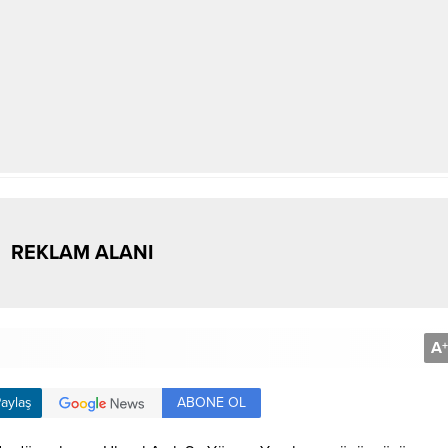
REKLAM ALANI
A
+
ABONE OL
aylaş