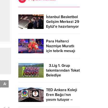
İstanbul Basketbol
Gelişim Merkezi 29
Eylül’e hazırlanıyor
Para Halterci
Nazmiye Muratlı
için tebrik mesajı
3.Lig 1. Grup
takımlarından Tokat
Belediye
Plevnespor
A
-
Kütahya ekibini
evinde ağırlayacak
TED Ankara Koleji
Eren Bağcı’nın
yasını tutuyor –
Birlik Haber Ajansı