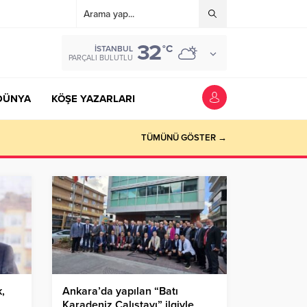
32
°C
İSTANBUL
PARÇALI BULUTLU
DÜNYA
KÖŞE YAZARLARI
TÜMÜNÜ GÖSTER →
,
Ankara’da yapılan “Batı
Karadeniz Çalıştayı” ilgiyle