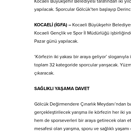
Kocaeli Büyükşehir Belediyesi tarafından iki y
yapılacak. Sporcular Gölcük’ten başlayıp Derinc
KOCAELİ (İGFA) –
Kocaeli Büyükşehir Belediye
Kocaeli Gençlik ve Spor İl Müdürlüğü işbirliği
Pazar günü yapılacak.
‘Körfezin iki yakası bir araya geliyor’ sloganıyla 
toplam 32 kategoride sporcular yarışacak. Yüzme
çıkaracak.
SAĞLIKLI YAŞAMA DAVET
Gölcük Değirmendere Çınarlık Meydanı’ndan baş
gerçekleştirilecek yarışma ile körfezin her iki 
hem de sporseverleri bir araya getirecek olan e
mesafesi olan yarışma, sporu ve sağlıklı yaşamı 