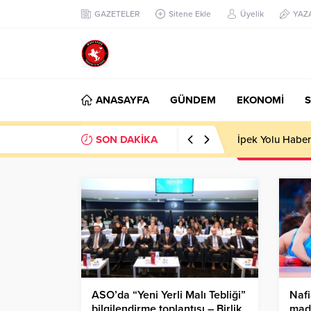
GAZETELER
Sitene Ekle
Üyelik
YAZ
ANASAYFA
GÜNDEM
EKONOMİ
S
SON DAKİKA
İpek Yolu Haber
ASO’da “Yeni Yerli Malı Tebliği”
Nafi
bilgilendirme toplantısı – Birlik
mad