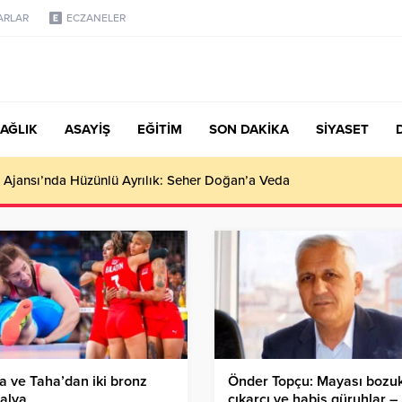
ARLAR
ECZANELER
AĞLIK
ASAYİŞ
EĞİTİM
SON DAKİKA
SİYASET
 Ajansı’nda Hüzünlü Ayrılık: Seher Doğan’a Veda
a ve Taha’dan iki bronz
Önder Topçu: Mayası bozuk
alya
çıkarcı ve habis güruhlar –