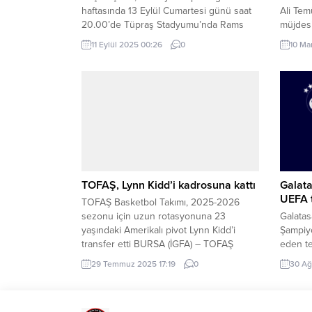
haftasında 13 Eylül Cumartesi günü saat
Ali Tem
20.00’de Tüpraş Stadyumu’nda Rams
müjdes
Başakşehir ile karşılaşacak. Karşılaşmanın
Ünivers
11 Eylül 2025 00:26
0
10 Ma
biletleri yarın (11 Eylül) saat 09.00’da BJK
Kanunu
SuperApp’te ön satışa, saat 15.00’te ise
fıkrası
genel satışa sunulacak. BİLET FİYATLARI
yapacağ
VIP 100: 25.000TL VIP 101-126: 22.500TL
branşla
Batı Alt 102-125 Blok: 7.000 TL Batı...
yapacak
7/15754
yürürlü
Çalıştır
TOFAŞ, Lynn Kidd’i kadrosuna kattı
Galata
UEFA t
TOFAŞ Basketbol Takımı, 2025-2026
sezonu için uzun rotasyonuna 23
Galatas
yaşındaki Amerikalı pivot Lynn Kidd’i
Şampiyo
transfer etti BURSA (İGFA) – TOFAŞ
eden te
Basketbol Takımı, 2025-2026 sezonu
Aslanla
29 Temmuz 2025 17:19
0
30 Ağ
kadro planlamaları kapsamında uzun
fikstür
rotasyonuna bir takviye daha yaptı.
Şampiyo
Kulüp, Amerikan Kolej Basketbol Ligi’nde
saatleri