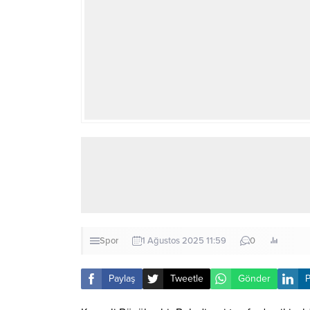
Spor
1 Ağustos 2025 11:59
0
Paylaş
Tweetle
Gönder
P