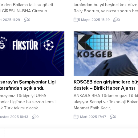
ür’den Batlama tatlı su göleti
tarafından bu yıl beşinci kez düz
i GİRESUN–BHA Giresun
Rally Bodrum, yalnızca sporun he
itesi, 657 sayılı Devlet Memurları
ile değil, sürdürülebilirlik alanınd
rt 2025 11:29
0
5 Mayıs 2025 15:49
0
’nun 4’üncü maddesinin (B)
yaklaşımıyla da dikkatleri üzerine ç
na göre sözleşmeli personel alımı
MUĞLA (İGFA) – Etkinlik, Boder 
ını duyurdu. Üniversite, çeşitli
Otelciler Derneği) liderliğinde, C
rda toplam 23 personel alımı
ve Kayacan Çevre Mühendisliği iş
. Başvurular, 06.06.1978 tarihli ve
birliğiyle hayata geçirilen çevresel
 sayılı Bakanlar Kurulu Kararı ile
sürdürülebilirlik uygulamaları say
ğe giren Sözleşmeli Personel
Türkiye’nin uluslararası...
ılmasına İlişkin Esaslar...
saray’ın Şampiyonlar Ligi
KOSGEB’den girişimcilere bü
arafından açıklandı.
destek – Birlik Haber Ajansı
arayımız Türkiye’yi UEFA
ANKARA-BHA Türkmen gazı Türki
nlar Ligi’nde bu sezon temsil
ulaşıyor Sanayi ve Teknoloji Bakan
k Türk takımı olacak.
Mehmet Fatih Kacır,
rımızın Devler Ligi arenasındaki
sosyal medya hesabından, KOSGE
ustos 2025 18:43
0
1 Mart 2025 17:47
0
ü UEFA tarafından açıklandı.
“Girişimci Destek Programı”nın det
nlar Ligi maçlarımızın tarih ve
paylaştı. Bakan Kacır, şu ifadeleri k
 (TSİ) şu şekilde: 18 Eylül |
“KOSGEB’in Girişimci Destek Progr