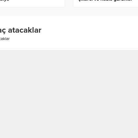
Birlik Haber Ajansı
aç atacaklar
caklar