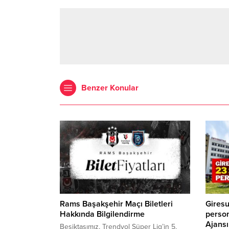
Benzer Konular
Rams Başakşehir Maçı Biletleri
Giresu
Hakkında Bilgilendirme
person
Ajansı
Beşiktaşımız, Trendyol Süper Lig’in 5.