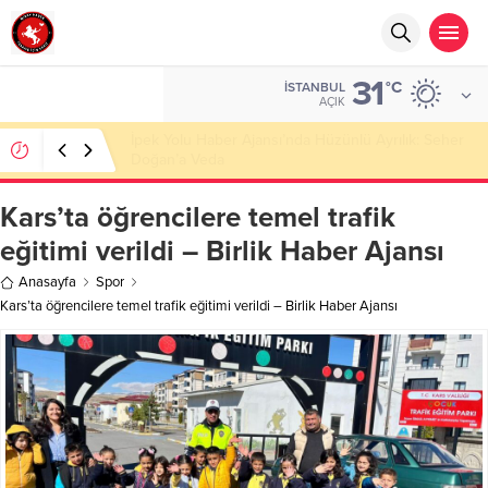
31
°C
İSTANBUL
AÇIK
Başkan Nihat Öztürk, Şanahan’da Hacı Eryaman’a
Misafir Oldu
Kars’ta öğrencilere temel trafik
eğitimi verildi – Birlik Haber Ajansı
Anasayfa
Spor
Kars’ta öğrencilere temel trafik eğitimi verildi – Birlik Haber Ajansı