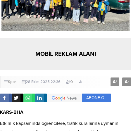
MOBİL REKLAM ALANI
A
A
+
-
Spor
28 Ekim 2025 22:36
0
ABONE OL
KARS-BHA
Etkinlik kapsamında öğrencilere, trafik kurallarına uymanın