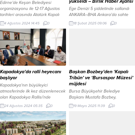
yükseldi – Birlik Haber Ajansı
Edirne’de Keşan Belediyesi
organizasyonu ile 12-17 Ağustos
Ege Denizi 5 şiddetinde sallandı
tarihleri arasında Atatürk Kapalı
ANKARA–BHA Ankara’da sahte
Spor Salonu’nda gerçekleştirilecek
içkiden dolayı hayatını
4 Ağustos 2024 14:45
0
18 Şubat 2025 09:06
0
satranç turnuvası için kayıtlar
kaybedenlerin sayısı 59’a ulaştı. 35
başladı. Erdoğan DEMİR / EDİRNE
kişi ise yoğun bakımda tedavi
(İGFA) – Keşan Belediyesi XIX.
altında bulunuyor. Yetkililer,
Uluslararası Açık Satranç
yaşanan ölümlerle ilgili geniş çaplı
Turnuvası’nın kayıtlarının
bir soruşturma başlatırken, Ankara
başladığını duyurdu. Türkiye
Cumhuriyet Başsavcılığı tarafından
satranç tarihinde önemli bir yere
yürütülen soruşturmada 28 kişi
sahip olan Keşan Belediyesi XIX.
tutuklandı. Olayla ilgili soruşturma
Kapadokya’da ralli heyecanı
Başkan Bozbey’den ‘Kapalı
Uluslararası Açık Satranç
devam ediyor.
başlıyor
Tribün’ ve ‘Bursaspor Müzesi’
Turnuva...
müjdesi
Kapadokya’nın büyüleyici
atmosferinde ilk kez düzenlenecek
Bursa Büyükşehir Belediye
olan Kapadokya Rallisi’nde
Başkanı Mustafa Bozbey,
heyecan başlıyor. Bu akşam
Altıparmak’taki eski stadyum
24 Ağustos 2024 05:35
0
19 Mayıs 2025 11:39
0
Kayaşehir’den verilecek startı
alanında kapalı tribünü tekrar
verilecek ralli için tüm hazırlıklar
ayağa kaldırmak için çalışmaları
tamamlandı. NEVŞEHİR (İGFA) –
olduğunu açıklayarak, “Eski
Nevşehir Belediyesi’nin ev
stadyum, anılarımızın olduğu,
sahipliğinde Gençlik ve Spor
Bursaspor’un hikayesinin de