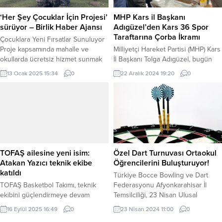
Avukat Yiğithan Yücel ve
sürdüren ekipler bir yandan ana
Akademisyen Asıl Sengün’den
arterler, mahalleler ve ara
‘Her Şey Çocuklar İçin Projesi’
MHP Kars il Başkanı
oluşan Divan Kurulu’nun...
sokaklarda kar temizliğini
sürüyor – Birlik Haber Ajansı
Adıgüzel’den Kars 36 Spor
aksatmazken bir yandan da
Taraftarına Çorba İkramı
Çocuklara Yeni Fırsatlar Sunuluyor
kaldırımlar...
Proje kapsamında mahalle ve
Milliyetçi Hareket Partisi (MHP) Kars
okullarda ücretsiz hizmet sunmak
İl Başkanı Tolga Adıgüzel, bugün
amacıyla çocuk parkları ve eğlence
oynanan Kars 36 Spor- Rize Özel
13 Ocak 2025 15:34
0
22 Aralık 2024 19:20
0
parkurları oluşturuluyor. Ayrıca,
İdare Spor maçı öncesi taraftarlara
alınan distilasyon makinesiyle tıbbi
çorba ikramında bulundu. 22 Aralık
aromatik bitki üretimi teşvik
2024, 22:18 yayınlandı KARS-BHA
edilerek dezavantajlı çocuklar için
Milliyetçi Hareket Partisi (MHP) Kars
“Kırıkkale Sepeti” oluşturulması
İl Başkanı Tolga...
planlanıyor. Çocuklar, ürettikleri
ürünleri satarak ekonomik destek
sağlama fırsatı bulacak. Eğitim ve
TOFAŞ ailesine yeni isim:
Özel Dart Turnuvası Ortaokul
Kültürel Faaliyetler Proje,...
Atakan Yazıcı teknik ekibe
Öğrencilerini Buluşturuyor!
katıldı
Türkiye Bocce Bowling ve Dart
TOFAŞ Basketbol Takımı, teknik
Federasyonu Afyonkarahisar İl
ekibini güçlendirmeye devam
Temsilciliği, 23 Nisan Ulusal
ediyor. BURSA (İGFA) – Son olarak
Egemenlik ve Çocuk Bayramı’nı
16 Eylül 2025 16:49
0
23 Nisan 2024 11:00
0
Manisa Basket’te asistan ve
coşkuyla kutlamak için ortaokul