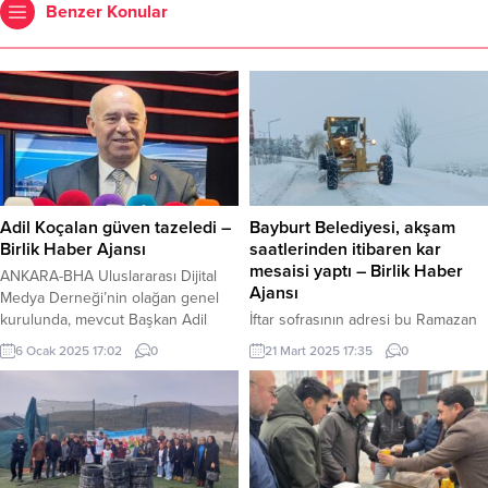
Benzer Konular
Adil Koçalan güven tazeledi –
Bayburt Belediyesi, akşam
Birlik Haber Ajansı
saatlerinden itibaren kar
mesaisi yaptı – Birlik Haber
ANKARA-BHA Uluslararası Dijital
Ajansı
Medya Derneği’nin olağan genel
kurulunda, mevcut Başkan Adil
İftar sofrasının adresi bu Ramazan
Koçalan oybirliğiyle yeniden
eski halk eğitim merkezi kurulacak
6 Ocak 2025 17:02
0
21 Mart 2025 17:35
0
başkan seçilerek görevine devam
Yaşar Yıldız-Bayburt Kar yağışının
etti. Genel kurul, Kanal 34
başladığı akşam saatlerinden
televizyonu ve dernek merkezinde
itibaren sahaya çıkan ekipler gece
yoğun katılımla gerçekleşti. Genel
boyunca çalışmalarını sürdürürken
Kurul SüreciToplantı, Basın Birliği 2.
hala faaliyetlerine devam ediyor.
Başkanı Lami Şevki Erdoğdu,
Karla mücadeleyi gündüzde