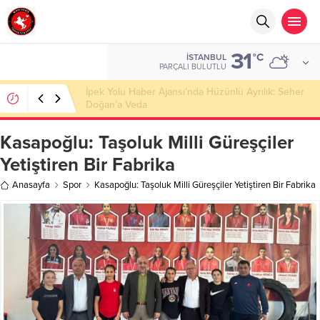
31
°C
İSTANBUL
PARÇALI BULUTLU
Başkan Nihat Öztürk, Şanahan’da Hacı Eryaman’a
Misafir Oldu
Kasapoğlu: Taşoluk Milli Güreşçiler
Yetiştiren Bir Fabrika
Anasayfa
Spor
Kasapoğlu: Taşoluk Milli Güreşçiler Yetiştiren Bir Fabrika