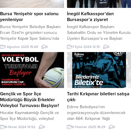
Bursa Yenişehir spor salonu
İnegöl Kafkasspor’dan
yenileniyor
Bursaspor’a ziyaret
Bursa Yenişehir Belediye Başkanı
İnegöl Kafkasspor Başkanı
Ercan Özel’in girişimleri sonucu
Sabahattin Ordu ve Yönetim Kurulu
Yenişehir Kapalı Spor Salonu’nda
Üyeleri Bursaspor’a ve Başkan
parke zemini yenileme çalışmaları
Enes Çelik’e ziyarette bulundu.
7 Ağustos 2025 15:49
0
17 Eylül 2024 12:15
0
başladı. BURSA (İGFA) – Başkan
BURSA (İGFA) – İnegöl Kafkasspor
Ercan Özel, konuya ilişkin yaptığı
Başkanı Sabahattin Ordu ve
açıklamada, Yenişehir Kapalı Spor
Yönetim Kurulu üyeleri ile birlikte
Salonunda yapılan çalışmaların
Bursaspor kulup başkanı Enes
ardından resmi müsabakaların
Çelik’i ziyaret ederek başarı
yapılabileceğini ifade etti. Yenişehir
dileklerinde bulundu. İnegöl
Kapalı Spor Salonu’nda federasyon
Kafkasspor Başkanı Sabahattin
tarafından resmi müsabakalara izin
Ordu, Enes Çelik’e isminin yazılı
Gençlik ve Spor İlçe
Tarihi Kırkpınar biletleri satışa
verilmemesinin nedeni...
olduğu...
Müdürlüğü Büyük Erkekler
çıktı
Voleybol Turnuvası Başlıyor!
Edirne Belediyesi’nin
Hocalar Kaymakamlığı Gençlik ve
organizasyonuyla düzenlenecek
Spor İlçe Müdürlüğü, voleybol
olan 664. Kırkpınar Yağlı
tutkunları için büyük bir fırsat
Güreşleri’nin biletleri satışa
16 Nisan 2024 13:52
0
10 Haziran 2025 18:29
0
sunuyor. Büyük Erkekler Voleybol
sunuldu. EDİRNE (İGFA) – UNESCO