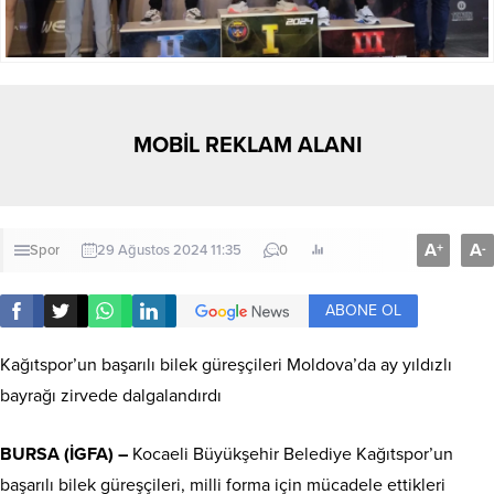
MOBİL REKLAM ALANI
A
A
+
-
Spor
29 Ağustos 2024 11:35
0
ABONE OL
Kağıtspor’un başarılı bilek güreşçileri Moldova’da ay yıldızlı
bayrağı zirvede dalgalandırdı
BURSA (İGFA) –
Kocaeli Büyükşehir Belediye Kağıtspor’un
başarılı bilek güreşçileri, milli forma için mücadele ettikleri