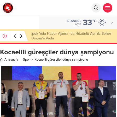
33
°C
İSTANBUL
AÇIK
Başkan Nihat Öztürk, Şanahan’da Hacı Eryaman’a
Misafir Oldu
Kocaelili güreşçiler dünya şampiyonu
Anasayfa
Spor
Kocaelili güreşçiler dünya şampiyonu