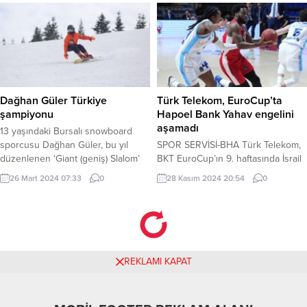
Turnuvası, sporsever gençlerin
İnsanlığın Somut Olmayan Kültürel
heyecanını doruk noktaya
Miras Listesi’nde yer alan ve Edirne
çıkaracak. Takımını Kur, Sahada
Belediyesi’nin organizasyonuyla
Yerini Al Turnuvaya katılmak
düzenlenecek olan 664. Kırkpınar
isteyen gençler için adımlar
Yağlı Güreşleri Festivali için geri
oldukça basit: 1. En az 6 kişilik bir
sayım başladı. 30 Haziran – 6
voleybol takımı oluştur.2. Gerekli
Temmuz 2025 tarihleri arasında
Dağhan Güler Türkiye
Türk Telekom, EuroCup’ta
belgeleri hazırla.3. Son...
gerçekleştirilecek festival
şampiyonu
Hapoel Bank Yahav engelini
kapsamında,...
aşamadı
13 yaşındaki Bursalı snowboard
sporcusu Dağhan Güler, bu yıl
SPOR SERVİSİ-BHA Türk Telekom,
düzenlenen ‘Giant (geniş) Slalom’
BKT EuroCup’ın 9. haftasında İsrail
ve ‘Slalom’ yarışlarında topladığı
ekibi Hapoel Bank Yahav ile
26 Mart 2024 07:33
0
28 Kasım 2024 20:54
0
455 puanla klasmanda Türkiye
güvenlik gerekçesiyle Sırbistan’da
birincisi oldu. BURSA (İGFA) –
karşılaştı. Karşılaşmaya etkili
Henüz 6 yaşında başladığı ve yıllar
başlayan başkent temsilcisi, ilk
içinde adeta gönül verdiği
çeyreği 18-14 önde tamamladı. İkinci
snowboard sporunu profesyonel
çeyrekte de oyun disiplininden
olarak sürdüren Dağhan Güler, bu
kopmayan Türk Telekom, soyunma
REKLAMI KAPAT
yıl elde ettiği başarılarla
odasına 44-39’luk skor avantajıyla
gururlandırdı. Türkiye...
gitti. Ancak üçüncü çeyrekte
Hapoel Bank Yahav savunmada