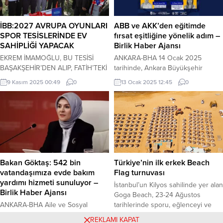
yayınlanacak Direnç
(İGFA) – Bursa temsilcisi Karacabey
Tonusluoğlu’nun yöneteceği maçın
Belediyespor Tesisleri’nde
yayın saati, kanalı ve muhtemel
düzenlenen imza törenine Kulüp...
İBB:2027 AVRUPA OYUNLARI
ABB ve AKK’den eğitimde
11’leri merak ediliyor. Peki
SPOR TESİSLERİNDE EV
fırsat eşitliğine yönelik adım –
Kayserispor – Fenerbahçe maçı...
SAHİPLİĞİ YAPACAK
Birlik Haber Ajansı
EKREM İMAMOĞLU, BU TESİSİ
ANKARA-BHA 14 Ocak 2025
BAŞAKŞEHİR’DEN ALIP, FATİH’TEKİ
tarihinde, Ankara Büyükşehir
45 AMATÖR SPOR KULÜBÜNE
Belediyesi (ABB) ve Ankara Kent
9 Kasım 2025 00:49
0
13 Ocak 2025 12:45
0
ARMAĞAN ETTİ İBB BAŞKANVEKİLİ
Konseyi (AKK) iş birliğiyle, eğitimde
ASLAN: EKREM BAŞKAN’IMIZIN
fırsat eşitliği yaratmaya yönelik
2019’DA GİYDİĞİ HİZMET
“Eğitimde Fırsat Eşitliği İçin Yeni
FORMASININ RENGİ DAYANIŞMA,
Yaklaşımlar: Hibrit Eğitim Modelleri”
ÜZERİNDEKİ ARMA HALK
paneli gerçekleştirilecek. Panel,
SEVGİSİDİR İBB, Fatih ilçesindeki
Ankara Kent Konseyi’nde saat
amatör spor kulüplerine hizmet
13.00’te başlayacak ve
veren Balat Spor Tesisleri’ni baştan
dijitalleşmenin eğitimdeki
Bakan Göktaş: 542 bin
Türkiye’nin ilk erkek Beach
aşağı yeniledi. Tesisin açılışı ile
dönüşümleri ile hibrit eğitim
vatandaşımıza evde bakım
Flag turnuvası
birlikte ilçede faaliyet gösteren
modellerinin fırsat eşitliğine katkı...
yardımı hizmeti sunuluyor –
İstanbul’un Kilyos sahilinde yer alan
amatör...
Birlik Haber Ajansı
Goga Beach, 23-24 Ağustos
ANKARA-BHA Aile ve Sosyal
tarihlerinde sporu, eğlenceyi ve
Hizmetler Bakanı Mahinur Özdemir
sosyal kaynaşmayı bir araya getiren
16 Ocak 2025 10:47
0
21 Ağustos 2025 16:39
0
REKLAMI KAPAT