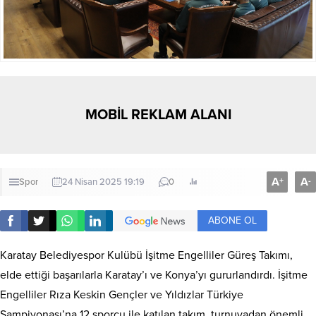
MOBİL REKLAM ALANI
A
A
+
-
Spor
24 Nisan 2025 19:19
0
ABONE OL
Karatay Belediyespor Kulübü İşitme Engelliler Güreş Takımı,
elde ettiği başarılarla Karatay’ı ve Konya’yı gururlandırdı. İşitme
Engelliler Rıza Keskin Gençler ve Yıldızlar Türkiye
Şampiyonası’na 12 sporcu ile katılan takım, turnuvadan önemli