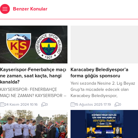
Benzer Konular
Kayserispor-Fenerbahçe maçı
Karacabey Belediyespor’a
ne zaman, saat kaçta, hangi
forma göğüs sponsoru
kanalda?
Yeni sezonda Nesine 2. Lig Beyaz
KAYSERİSPOR- FENERBAHÇE
Grup’ta mücadele edecek olan
MAÇI NE ZAMAN? KAYSERİSPOR –
Karacabey Belediyespor,
FENERBAHÇE MAÇI MUHTEMEL
sponsorluk anlamında önemli bir iş
24 Kasım 2024 10:16
0
15 Ağustos 2025 17:19
0
11’LER? BHA-SPOR Fenerbahçe
birliğine daha imza attı. Kulüp,
Bellona Kayserispor ile karşı
inşaat sektörünün önde gelen
karşıya geliyor. Peki, Kayserispor –
firmalarından Yücelen Yapı ile 1
Fenerbahçe maçı saat kaçta, ne
yıllık forma göğüs sponsorluğu
zaman ve hangi kanalda canlı
anlaşması gerçekleştirdi. BURSA