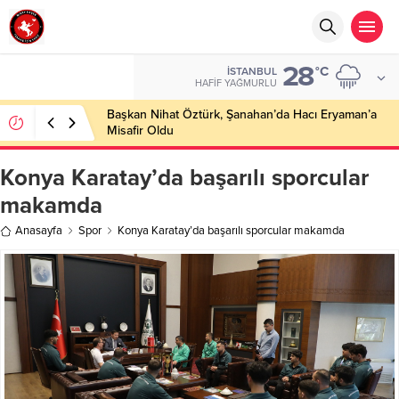
28
°C
İSTANBUL
HAFIF YAĞMURLU
Başkan Nihat Öztürk, Şanahan’da Hacı Eryaman’a
Misafir Oldu
Konya Karatay’da başarılı sporcular
makamda
Anasayfa
Spor
Konya Karatay’da başarılı sporcular makamda