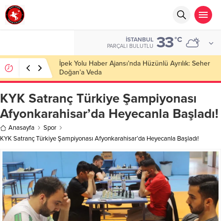
33
°C
İSTANBUL
PARÇALI BULUTLU
Başkan Nihat Öztürk, Şanahan’da Hacı Eryaman’a
Misafir Oldu
KYK Satranç Türkiye Şampiyonası
Afyonkarahisar’da Heyecanla Başladı!
Anasayfa
Spor
KYK Satranç Türkiye Şampiyonası Afyonkarahisar’da Heyecanla Başladı!