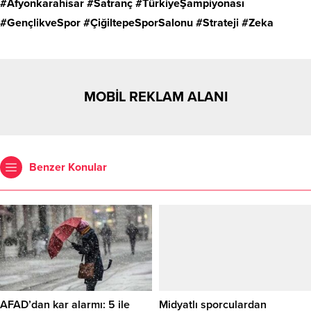
#Afyonkarahisar #Satranç #TürkiyeŞampiyonası
#GençlikveSpor #ÇiğiltepeSporSalonu #Strateji #Zeka
MOBİL REKLAM ALANI
Benzer Konular
AFAD’dan kar alarmı: 5 ile
Midyatlı sporculardan