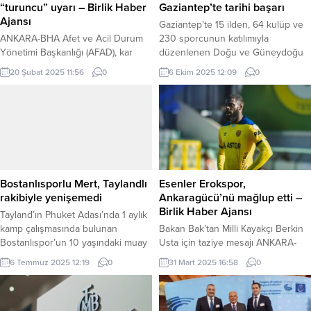
“turuncu” uyarı – Birlik Haber
Gaziantep’te tarihi başarı
Ajansı
Gaziantep’te 15 ilden, 64 kulüp ve
ANKARA-BHA Afet ve Acil Durum
230 sporcunun katılımıyla
Yönetimi Başkanlığı (AFAD), kar
düzenlenen Doğu ve Güneydoğu
yağışı nedeniyle 5 il için “turuncu”,
Anadolu Takım Şampiyonası’nda,
20 Şubat 2025 11:56
0
6 Ekim 2025 12:09
0
1 il için ise “sarı” kodlu meteorolojik
Midyat Belediyesi Spor Kulübü
uyarıda bulundu. AFAD’ın
sporcuları büyük bir başarıya imza
açıklamasına göre, Meteoroloji
attı. Tenis branşında mücadele
Genel Müdürlüğü verileri
eden temsilcilerimiz, finale
doğrultusunda Düzce, Zonguldak,
yükselerek bölge ikincisi oldu.
Bartın, Kastamonu ve Sinop
MARDİN (İGFA)- Doğu ve
illerinde “turuncu” (tehlikeli durum)
Güneydoğu Anadolu Takım
kodlu uyarı verilirken, Samsun için
Şampiyoanası’nın büyük final
Bostanlısporlu Mert, Taylandlı
Esenler Erokspor,
“sarı” (potansiyel tehlike)...
müsabakası, Gaziantep Büyükşehir
rakibiyle yenişemedi
Ankaragücü’nü mağlup etti –
Belediye...
Birlik Haber Ajansı
Tayland’ın Phuket Adası’nda 1 aylık
kamp çalışmasında bulunan
Bakan Bak’tan Milli Kayakçı Berkin
Bostanlıspor’un 10 yaşındaki muay
Usta için taziye mesajı ANKARA-
thai sporcusu Mert Uyanıker
BHA Trendyol 1. Lig’in 31.
6 Temmuz 2025 12:19
0
31 Mart 2025 16:58
0
Tayland da ikinci kez ringe çıktı ve
haftasında Esenler Erokspor,
yine Taylandlı rakibiyle yenişemedi.
sahasında ağırladığı Ankaragücü’nü
İZMİR (İGFA) – Hakemlerin evsahibi
3-1 mağlup etti. Karşılaşmada