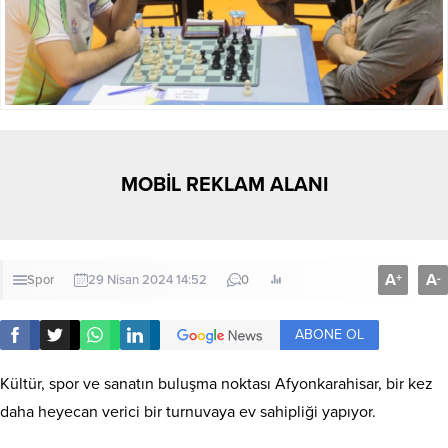
MOBİL REKLAM ALANI
A
A
+
-
Spor
29 Nisan 2024 14:52
0
ABONE OL
Kültür, spor ve sanatın buluşma noktası Afyonkarahisar, bir kez
daha heyecan verici bir turnuvaya ev sahipliği yapıyor.