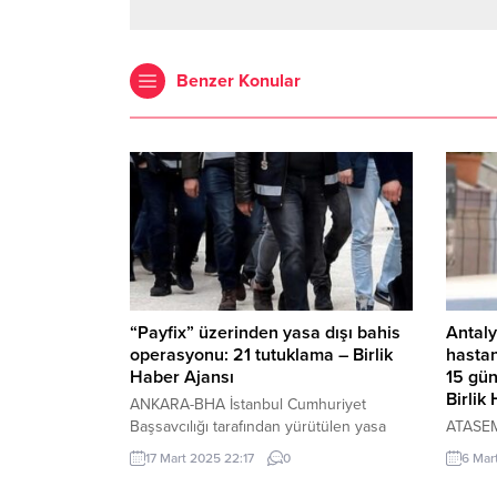
Benzer Konular
“Payfix” üzerinden yasa dışı bahis
Antaly
operasyonu: 21 tutuklama – Birlik
hastan
Haber Ajansı
15 gün
Birlik
ANKARA-BHA İstanbul Cumhuriyet
Başsavcılığı tarafından yürütülen yasa
ATASEM’
dışı bahis soruşturması kapsamında 14
ANTALY
17 Mart 2025 22:17
0
6 Mar
Mart’ta düzenlenen operasyonda
lise so
gözaltına alınan 52 şüpheliden 21’i
Hüseyin