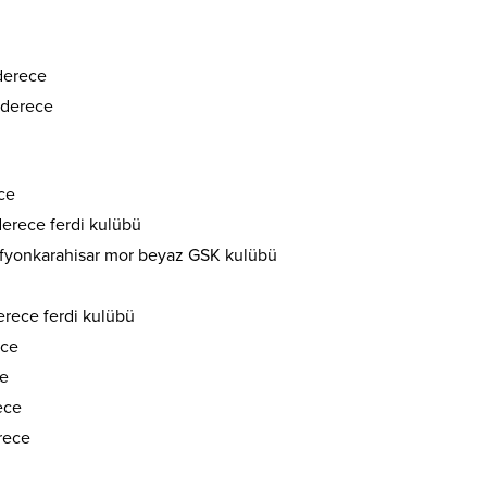
derece
 derece
ce
derece ferdi kulübü
 Afyonkarahisar mor beyaz GSK kulübü
rece ferdi kulübü
ece
ce
ece
rece