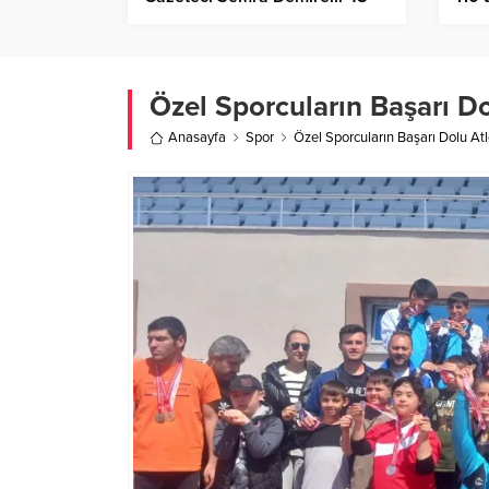
günlük yaşam mücadelesini
Hab
kaybetti – Birlik Haber Ajansı
Özel Sporcuların Başarı Dol
Anasayfa
Spor
Özel Sporcuların Başarı Dolu Atle