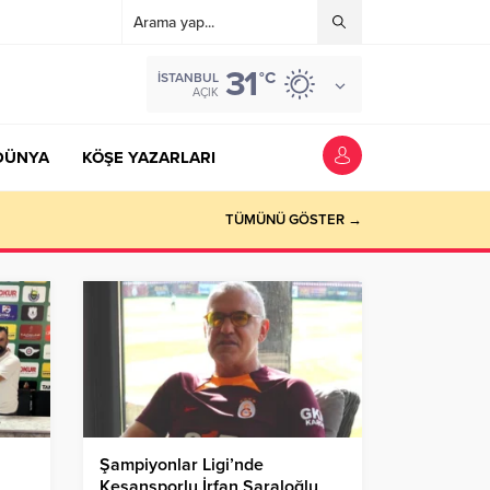
31
°C
İSTANBUL
AÇIK
DÜNYA
KÖŞE YAZARLARI
TÜMÜNÜ GÖSTER →
Şampiyonlar Ligi’nde
Keşansporlu İrfan Saraloğlu