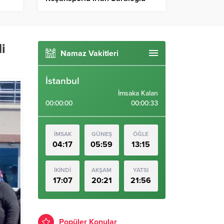
gururlandırdı
i
Namaz Vakitleri
İstanbul
İmsaka Kalan
00:00:00
00:00:32
İMSAK
GÜNEŞ
ÖĞLE
04:17
05:59
13:15
İKİNDİ
AKŞAM
YATSI
17:07
20:21
21:56
Popüler Konular