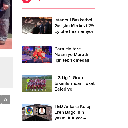
İstanbul Basketbol
Gelişim Merkezi 29
Eylül’e hazırlanıyor
Para Halterci
Nazmiye Muratlı
için tebrik mesajı
3.Lig 1. Grup
takımlarından Tokat
Belediye
Plevnespor
A
-
Kütahya ekibini
evinde ağırlayacak
TED Ankara Koleji
Eren Bağcı’nın
yasını tutuyor –
Birlik Haber Ajansı