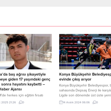
a’da baş ağrısı şikayetiyle
Konya Büyükşehir Belediyesp
eye giden 17 yaşındaki genç
evinde çıkış arıyor
 sonra hayatını kaybetti –
Konya Büyükşehir Belediyespor,
 Haber Ajansı
sahasında Depsaş Enerji ile karşıl
de herkes için eğitim fırsatı
Ligde son dönemde üst üste yenil
A-BHA Antalya Kumluca ilçesinde
alan sarı-siyahlı ekip, başkent ekib
t 2025 21:26
0
14 Aralık 2024 06:06
0
n sınıf öğrencisi 17 yaşındaki
mağlup ederek kötü gidişatına so
 Karakoyunlu, baş ağrısı
vermek amacında. Büyükşehir, lig