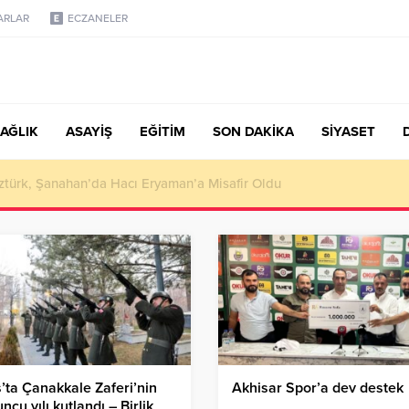
ARLAR
ECZANELER
AĞLIK
ASAYİŞ
EĞİTİM
SON DAKİKA
SİYASET
türk, Şanahan’da Hacı Eryaman’a Misafir Oldu
’ta Çanakkale Zaferi’nin
Akhisar Spor’a dev destek
uncu yılı kutlandı – Birlik