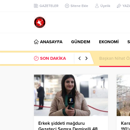
GAZETELER
Sitene Ekle
Üyelik
YAZ
ANASAYFA
GÜNDEM
EKONOMİ
S
SON DAKİKA
Başkan Nihat Öz
Erkek şiddeti mağduru
Kars
Gazeteci Semra Demirelli 48
110’