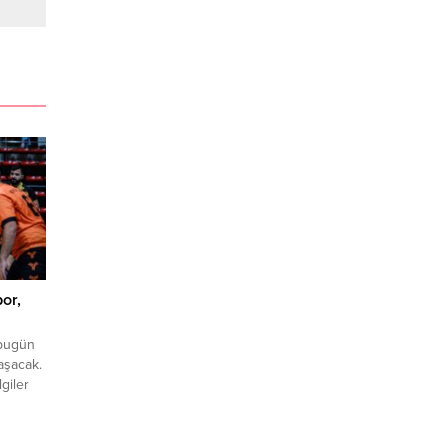
or,
 bugün
aşacak.
giler
ini
n
de