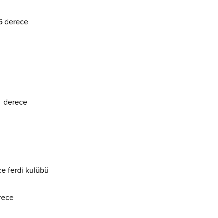
ce
.86 derece
40 derece
ce ferdi kulübü
rece