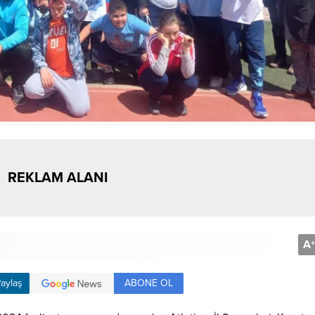
REKLAM ALANI
A
+
ABONE OL
aylaş