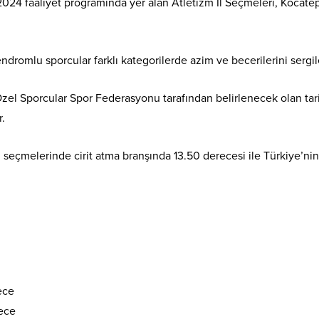
24 faaliyet programında yer alan Atletizm İl Seçmeleri, Kocate
romlu sporcular farklı kategorilerde azim ve becerilerini sergile
el Sporcular Spor Federasyonu tarafından belirlenecek olan tar
.
seçmelerinde cirit atma branşında 13.50 derecesi ile Türkiye’nin
rece
rece