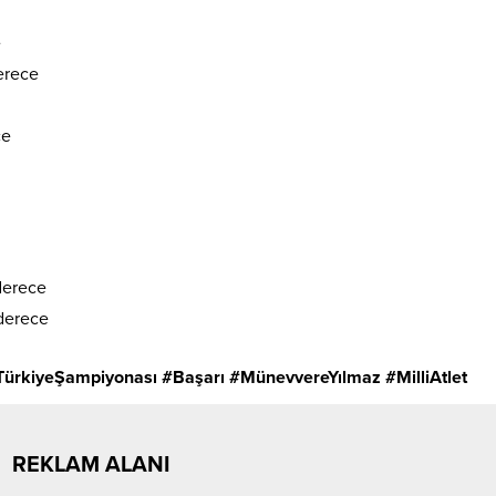
e
erece
ce
derece
derece
TürkiyeŞampiyonası #Başarı #MünevvereYılmaz #MilliAtlet
REKLAM ALANI