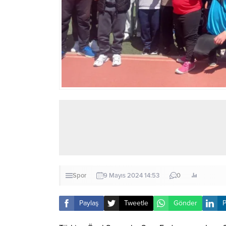
Spor
9 Mayıs 2024 14:53
0
Paylaş
Tweetle
Gönder
P