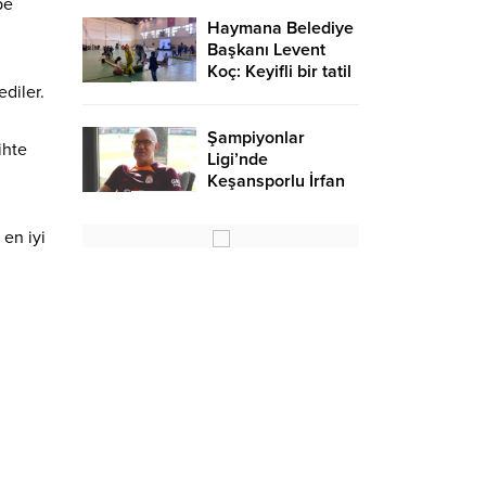
pe
Haymana Belediye
Başkanı Levent
Koç: Keyifli bir tatil
diler.
oldu – Birlik Haber
Ajansı
Şampiyonlar
ihte
Ligi’nde
Keşansporlu İrfan
Saraloğlu
gururlandırdı
 en iyi