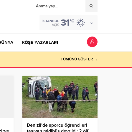
31
°C
İSTANBUL
AÇIK
DÜNYA
KÖŞE YAZARLARI
TÜMÜNÜ GÖSTER →
Denizli’de sporcu öğrencileri
zirve
taşıyan midibüs devrildi: 2 ölü