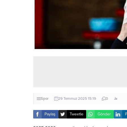
Spor
29 Temmuz 2025 15:19
0
Paylaş
Tweetle
Gönder
P