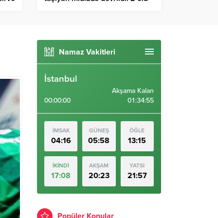
26 yaralı – Birlik Haber Ajansı
Namaz Vakitleri
İstanbul
Akşama Kalan
00:00:00
01:34:53
İMSAK
GÜNEŞ
ÖĞLE
04:16
05:58
13:15
İKİNDİ
AKŞAM
YATSI
17:08
20:23
21:57
Popüler Konular