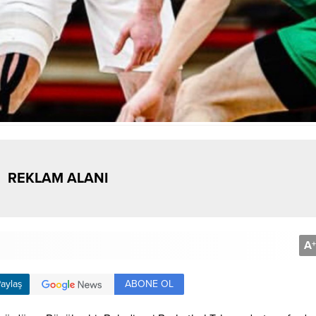
REKLAM ALANI
A
+
ABONE OL
aylaş