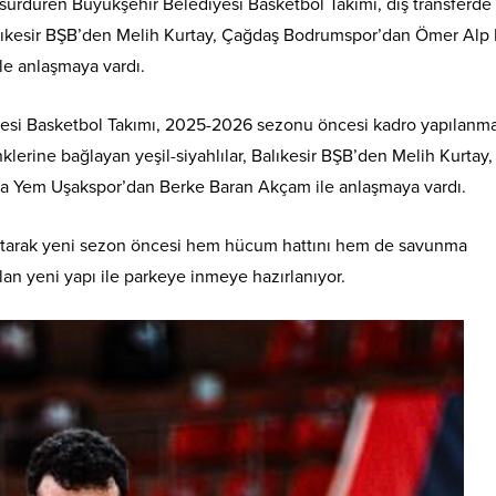
ürdüren Büyükşehir Belediyesi Basketbol Takımı, dış transferde
, Balıkesir BŞB’den Melih Kurtay, Çağdaş Bodrumspor’dan Ömer Alp
e anlaşmaya vardı.
esi Basketbol Takımı, 2025-2026 sezonu öncesi kadro yapılanma
klerine bağlayan yeşil-siyahlılar, Balıkesir BŞB’den Melih Kurtay,
 Yem Uşakspor’dan Berke Baran Akçam ile anlaşmaya vardı.
atarak yeni sezon öncesi hem hücum hattını hem de savunma
an yeni yapı ile parkeye inmeye hazırlanıyor.