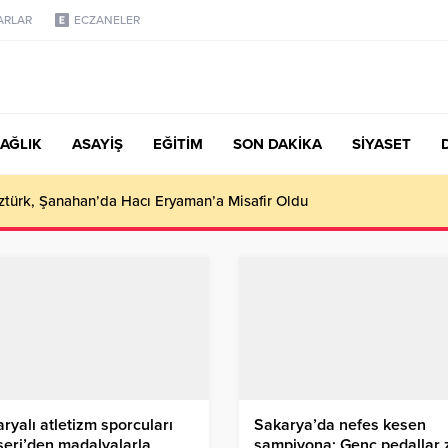
ARLAR
ECZANELER
AĞLIK
ASAYİŞ
EĞİTİM
SON DAKİKA
SİYASET
türk, Şanahan’da Hacı Eryaman’a Misafir Oldu
ryalı atletizm sporcuları
Sakarya’da nefes kesen
eri’den madalyalarla
şampiyona; Genç pedallar 