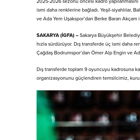
2025-2026 sezonu öncesi kadro yapılanmasını s
ismi daha renklerine bağladı. Yeşil-siyahlılar
ve Ada Yem Uşakspor’dan Berke Baran Akçam il
SAKARYA (İGFA) –
Sakarya Büyükşehir Belediy
hızla sürdürüyor. Dış transferde üç ismi daha ren
Çağdaş Bodrumspor’dan Ömer Alp Engin ve Ada
Dış transferde toplam 9 oyuncuyu kadrosuna k
organizasyonunu güçlendiren temsilcimiz, kurul