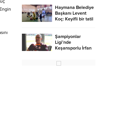
 üç
Haymana Belediye
 Engin
Başkanı Levent
Koç: Keyifli bir tatil
oldu – Birlik Haber
Ajansı
sını
Şampiyonlar
Ligi’nde
Keşansporlu İrfan
Saraloğlu
gururlandırdı