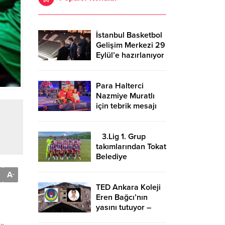
İstanbul Basketbol
Gelişim Merkezi 29
Eylül’e hazırlanıyor
Para Halterci
Nazmiye Muratlı
için tebrik mesajı
3.Lig 1. Grup
takımlarından Tokat
Belediye
Plevnespor
A
-
Kütahya ekibini
evinde ağırlayacak
TED Ankara Koleji
Eren Bağcı’nın
yasını tutuyor –
Birlik Haber Ajansı