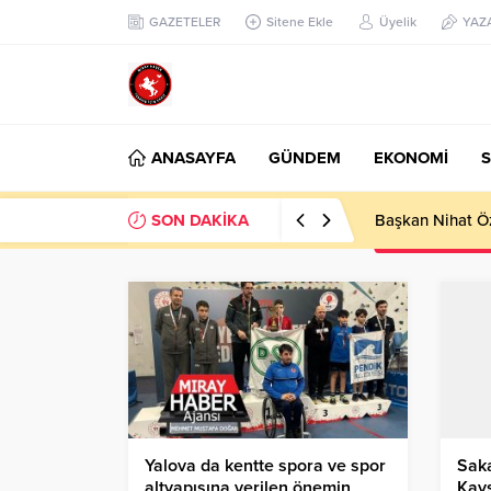
GAZETELER
Sitene Ekle
Üyelik
YAZ
ANASAYFA
GÜNDEM
EKONOMİ
S
SON DAKİKA
Başkan Nihat Öz
Yalova da kentte spora ve spor
Saka
altyapısına verilen önemin
Kays