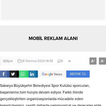
MOBİL REKLAM ALANI
A
A
+
-
Spor
28 Temmuz 2025 18:39
0
ABONE OL
Sakarya Büyükşehir Belediyesi Spor Kulübü sporcuları,
başarılarına tüm hızıyla devam ediyor. Farklı illerde
gerçekleştirilen organizasyonlarda mücadele eden
temsilcilerimiz, çeşitli dallarda şampiyonluk ve dereceler elde