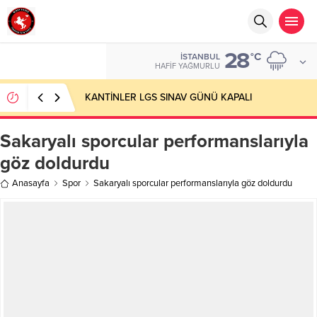
28
°C
İSTANBUL
HAFIF YAĞMURLU
KANTİNLER LGS SINAV GÜNÜ KAPALI
Sakaryalı sporcular performanslarıyla
göz doldurdu
Anasayfa
Spor
Sakaryalı sporcular performanslarıyla göz doldurdu