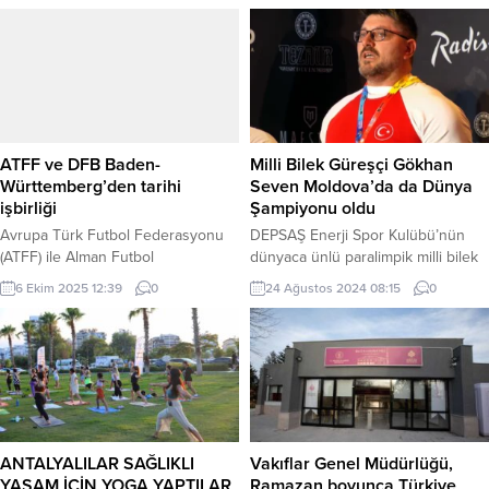
tarihlerinde Kapıkırı Köyü’nde
antrenör ve velilerin katılımıyla
başarıyla tamamlandı. MUĞLA
Anıtkabir’i ziyaret etti. ANKARA
(İGFA) – Türkiye’nin yüzde 100 keçi
(İGFA) – Alpagut Turan
parkuruna (single track) sahip tek
Federasyonu Başkanı Metin
ultra maratonu olma özelliğini
Karadeniz önderliğinde, Alpagut
taşıyan bu özel etkinlik, doğa ile
Turan Federasyonu Başkan
sporu bir araya getirerek
yardımcısı Ali Işıldak, As Başkan
unutulmaz anlara sahne oldu....
Yunus Arabacı, Koordinasyon
ATFF ve DFB Baden-
Milli Bilek Güreşçi Gökhan
Başkanı Hasan Çağlar, Kurumsal
Württemberg’den tarihi
Seven Moldova’da da Dünya
İlişkilerden Sorumlu...
işbirliği
Şampiyonu oldu
Avrupa Türk Futbol Federasyonu
DEPSAŞ Enerji Spor Kulübü’nün
(ATFF) ile Alman Futbol
dünyaca ünlü paralimpik milli bilek
Federasyonu (DFB) Baden-
güreşi sporcusu Gökhan Seven,
6 Ekim 2025 12:39
0
24 Ağustos 2024 08:15
0
Württemberg eyalet temsilciliği, 6
15-25 Ağustos 2024 tarihleri
aydır yürüttükleri ortak proje
arasında Moldova’nın Kişinev
kapsamında Türk kökenli genç
şehrinde düzenlenen 45’inci bilek
futbolculara yeni fırsatlar sunuyor.
güreşi şampiyonasında dünya
Ortak çalışmalar sonucunda iki
şampiyonu olarak altın madalya
genç futbolcu DFB altyapısına
kazandı. Hem sağ hem de sol kolda
kazandırıldı. Mesut IŞIK / İSTANBUL
tek dünya şampiyonu unvanını
(İGFA) – Avrupa Türk Futbol
taşıyan Seven, bu vesileyle
ANTALYALILAR SAĞLIKLI
Vakıflar Genel Müdürlüğü,
Federasyonu (ATFF) ile Alman
ülkemize 30’uncu uluslararası
YAŞAM İÇİN YOGA YAPTILAR
Ramazan boyunca Türkiye