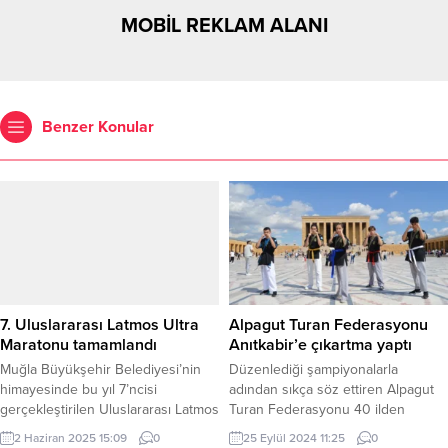
MOBİL REKLAM ALANI
Benzer Konular
7. Uluslararası Latmos Ultra
Alpagut Turan Federasyonu
Maratonu tamamlandı
Anıtkabir’e çıkartma yaptı
Muğla Büyükşehir Belediyesi’nin
Düzenlediği şampiyonalarla
himayesinde bu yıl 7’ncisi
adından sıkça söz ettiren Alpagut
gerçekleştirilen Uluslararası Latmos
Turan Federasyonu 40 ilden
Ultra Maratonu, 30-31 Mayıs 2025
yaklaşık 2500 sporcu, hakem,
2 Haziran 2025 15:09
0
25 Eylül 2024 11:25
0