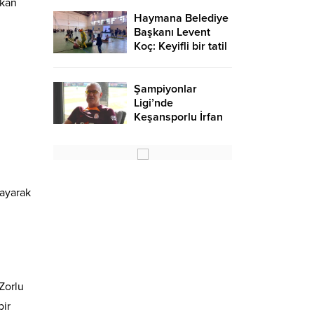
rkan
Haymana Belediye
Başkanı Levent
Koç: Keyifli bir tatil
oldu – Birlik Haber
Ajansı
Şampiyonlar
Ligi’nde
Keşansporlu İrfan
Saraloğlu
gururlandırdı
layarak
Zorlu
bir