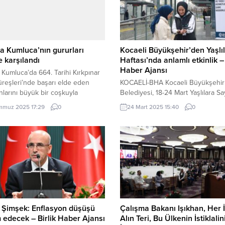
a Kumluca’nın gururları
Kocaeli Büyükşehir’den Yaşlı
e karşılandı
Haftası’nda anlamlı etkinlik – 
Haber Ajansı
 Kumluca’da 664. Tarihi Kırkpınar
üreşleri’nde başarı elde eden
KOCAELİ-BHA Kocaeli Büyükşehir
nlarını büyük bir coşkuyla
Belediyesi, 18-24 Mart Yaşlılara Sa
adı. Mehmet ŞENTÜRK / ANTALYA
Haftası’nda eğlenceli bir etkinlikle
mmuz 2025 17:29
0
24 Mart 2025 15:40
0
 Altın kemer kazanan Başpehlivan
farkındalık yarattı. Sağlık ve Sosyal
kulu, başaltı boyunda ikinci olan
Hizmetler Daire Başkanlığı ile Ula
üzel ve minik 1 boyda ikinciliği
iş birliğince düzenlenen etkinlikte
en Turgut Tuğra Arı için karşılama
büyüklerimizin toplumdaki yeri ve
düzenlendi. Kumluca girişinde
önemine dikkat çekildi. Tramvaya 
n konvoy,...
binme hakkı Kocaeli Büyükşehir
Belediyesi 18-24 Mart Yaşlılara Sa
Haftası’nda farklı bir etkinliğe imza a
 Şimşek: Enflasyon düşüşü
Çalışma Bakanı Işıkhan, Her İ
edecek – Birlik Haber Ajansı
Alın Teri, Bu Ülkenin İstiklalin