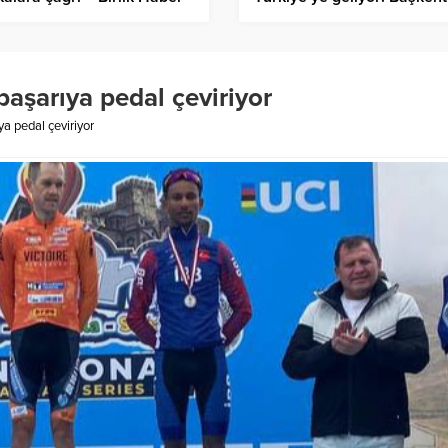
sı
Üniversitesi Hastaneleri’
– Birlik Haber Ajansı
 başarıya pedal çeviriyor
ya pedal çeviriyor