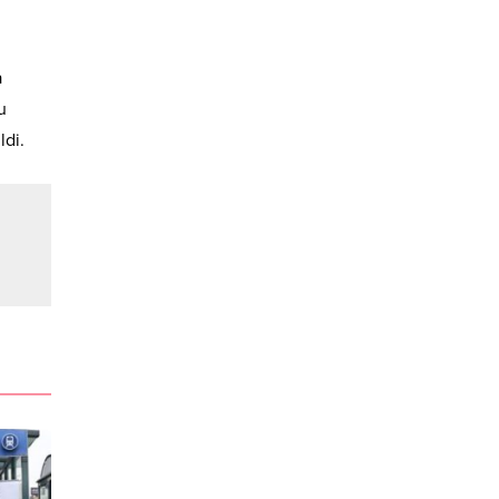
a
u
di.