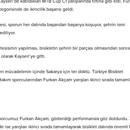
yseri’de katıldıkları MTB Cup C1 yarışlarında fırtına gibi esti. Fu
orisinde de ikincilik başarısı geldi.
si, sporun her dalında başarıdan başarıya koşuyor, şehrin ismi
diliyor.
esisinin yapılması, bisikletin şehrin bir parçası olmasından sonra
 olarak Kayseri’ye gitti.
en mücadelenin içinde Sakarya için ter döktü. Türkiye Bisiklet
takım sporcularından Furkan Akçam yarışları ikinci sırada tamam
porcumuz Furkan Akçam, gösterdiği performansla göz doldurdu. 
ise yarışları ikinci sırada tamamlayarak bisiklet dalında önemli 