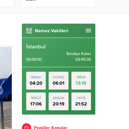
nde…
Namaz Vakitleri
İstanbul
İkindiye Kalan
00:00:00
03:45:34
İMSAK
GÜNEŞ
ÖĞLE
04:20
06:01
13:15
İKİNDİ
AKŞAM
YATSI
17:06
20:19
21:52
Popüler Konular