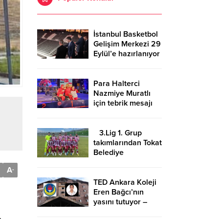
İstanbul Basketbol
Gelişim Merkezi 29
Eylül’e hazırlanıyor
Para Halterci
Nazmiye Muratlı
için tebrik mesajı
3.Lig 1. Grup
takımlarından Tokat
Belediye
Plevnespor
A
-
Kütahya ekibini
evinde ağırlayacak
TED Ankara Koleji
Eren Bağcı’nın
yasını tutuyor –
Birlik Haber Ajansı