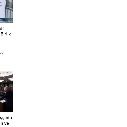
lar
Birlik
ygı
şımPark
,
ücretsiz
ygı
ttı....
şçinin
in ve