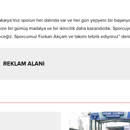
karya’mız sporun her dalında var ve her gün yepyeni bir başarıy
imize bir gümüş madalya ve bir ikincilik daha kazandırdık. Sporcuy
eğiz. Sporcumuz Furkan Akçam ve takımı tebrik ediyoruz” denil
REKLAM ALANI