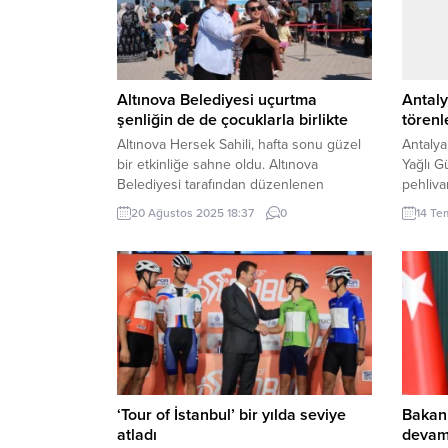
Altınova Belediyesi uçurtma
Antaly
şenliğin de de çocuklarla birlikte
törenl
Altınova Hersek Sahili, hafta sonu güzel
Antalya
bir etkinliğe sahne oldu. Altınova
Yağlı G
Belediyesi tarafından düzenlenen
pehliva
uçurtma şenliğinde minikler umutlarıyla
karşıl
20 Ağustos 2025 18:37
0
14 Te
birlikte uçurtmalarını gökyüzüne
(İGFA)-
havalandırdı. Hersek Sahli’ndeki etkinliğe
Orhan O
Altınova Belediye Başkanı Yasemin
Tufan G
Fazlaca da katıldı. Başkan Fazlaca,
elde ed
ebeveynleriyle birlikte uçurtma şenliğine
töreni 
katılan çocuklarla tek tek yakından
başlaya
ilgilendi. Uçurtmalarını çocuklara veren
Fazlaca, etkinliğe gösterilen...
‘Tour of İstanbul’ bir yılda seviye
Bakan
atladı
devam 