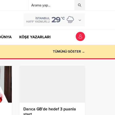
29
°C
İSTANBUL
HAFIF YAĞMURLU
DÜNYA
KÖŞE YAZARLARI
TÜMÜNÜ GÖSTER →
Darıca GB’de hedef 3 puanla
start