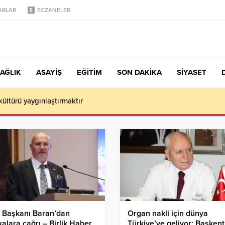
ARLAR
ECZANELER
AĞLIK
ASAYİŞ
EĞİTİM
SON DAKİKA
SİYASET
 kültürü yaygınlaştırmaktır
 Başkanı Baran’dan
Organ nakli için dünya
alara çağrı – Birlik Haber
Türkiye’ye geliyor: Başkent