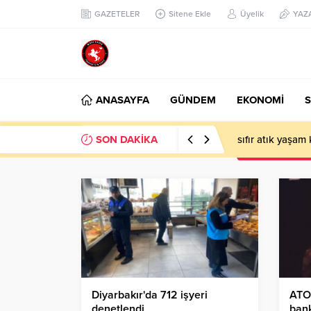
GAZETELER
Sitene Ekle
Üyelik
YAZ
ANASAYFA
GÜNDEM
EKONOMİ
S
SON DAKİKA
sıfır atık yaşam
Diyarbakır'da 712 işyeri
ATO
denetlendi
bank