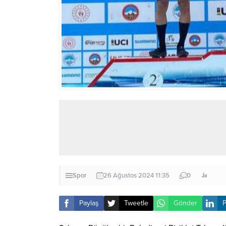
Spor
26 Ağustos 2024 11:35
0
Paylaş
Tweetle
Gönder
P