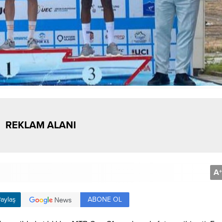
REKLAM ALANI
A
+
ABONE OL
aylaş