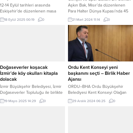
12-14 Eylül tarihleri arasında
Aşkın Bak, Mısır’da düzenlenen
Eskişehir’de düzenlenen masa
Para Halter Dünya Kupası’nda 45
tenisi Küçükler Kuzey Batı Bölge
kiloda altın madalya kazanarak Paris
18 Eylül 2025 00:19
0
21 Mart 2024 11:14
0
Yarışmaları, 17 ilden toplam 200
2024 Paralimpik Oyunları’na katılma
sporcunun katılımıyla
hakkı kazanan Nazmiye Muratlı için
gerçekleştirildi. Kızlarda 108,
tebrik mesajı yayımladı. MISIR (İGFA)
erkeklerde ise 92 sporcunun
– Gençlik ve Spor Bakanı Dr.
mücadele ettiği ferdi
Osman Aşkın Bak, Mısır’da
müsabakalarda Yalova
düzenlenen Para Halter Dünya
Belediyespor sporcuları dikkat
Kupası’nda 45 kiloda...
çekici başarılar elde etti. Yapılan
Doğaseverler koşacak
Ordu Kent Konseyi yeni
müsabakalarda, erkeklerde Berk
İzmir’de köy okulları kitapla
başkanını seçti – Birlik Haber
Turan gümüş madalya kazanarak
dolacak
Ajansı
Marmara Bölgesi 2.’si...
İzmir Büyükşehir Belediyesi, İzmir
ORDU–BHA Ordu Büyükşehir
Doğaseverler Topluluğu ile birlikte
Belediyesi Kent Konseyi Olağan
25 Mayıs günü Kültürpark’ta koşu
Genel Kurulu toplantısı
19 Mayıs 2025 14:29
0
29 Aralık 2024 06:25
0
etkinliği düzenleyecek. Koşuya
gerçekleştirildi. Kent Konseyinin
katılacak yurttaşlar yanlarında kitap
yeni Başkanı Caner Can oldu. Ordu
getirerek köy okullarının kitapla
Büyükşehir Belediyesi Meclis
buluşmasını sağlayacak. İZMİR
Salonu’nda yapılan Genel Kurul’a
(İGFA) – İzmir Büyükşehir
AK Parti Ordu Milletvekili İbrahim