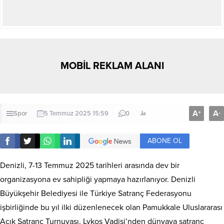
MOBİL REKLAM ALANI
A
A
+
-
Spor
5 Temmuz 2025 15:59
0
ABONE OL
Denizli, 7-13 Temmuz 2025 tarihleri arasında dev bir
organizasyona ev sahipliği yapmaya hazırlanıyor. Denizli
Büyükşehir Belediyesi ile Türkiye Satranç Federasyonu
işbirliğinde bu yıl ilki düzenlenecek olan Pamukkale Uluslararası
Açık Satranç Turnuvası, Lykos Vadisi’nden dünyaya satranç