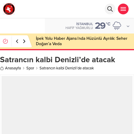
29
°C
İSTANBUL
HAFIF YAĞMURLU
İpek Yolu Haber Ajansı’nda Hüzünlü Ayrılık: Seher
Doğan’a Veda
Satrancın kalbi Denizli’de atacak
Anasayfa
Spor
Satrancın kalbi Denizli’de atacak