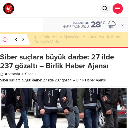
28
°C
İSTANBUL
HAFIF YAĞMURLU
Başkan Nihat Öztürk, Şanahan’da Hacı Eryaman’a
Misafir Oldu
Siber suçlara büyük darbe: 27 ilde
237 gözaltı – Birlik Haber Ajansı
Anasayfa
Spor
Siber suçlara büyük darbe: 27 ilde 237 gözaltı – Birlik Haber Ajansı