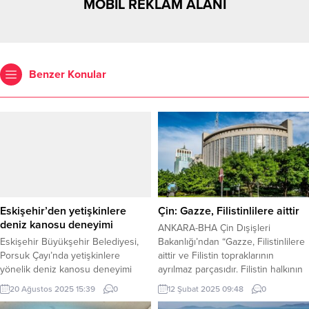
MOBİL REKLAM ALANI
Benzer Konular
Eskişehir’den yetişkinlere
Çin: Gazze, Filistinlilere aittir
deniz kanosu deneyimi
ANKARA-BHA Çin Dışişleri
Eskişehir Büyükşehir Belediyesi,
Bakanlığı’ndan “Gazze, Filistinlilere
Porsuk Çayı’nda yetişkinlere
aittir ve Filistin topraklarının
yönelik deniz kanosu deneyimi
ayrılmaz parçasıdır. Filistin halkının
başlatıyor. Ücretsiz deneyim için
zorla yerinden edilmesine karşıyız.”
20 Ağustos 2025 15:39
0
12 Şubat 2025 09:48
0
kayıtlar 25-27 Ağustos tarihleri
açıklaması geldi. Ayrıntılar geliyor…