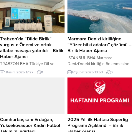
arasında yapılacak. ESKİŞEHİR
(İGFA) – Eskişehir Büyükşehir
Belediyesi Gençlik ve Spor
Hizmetleri Dairesi Başkanlığı
tarafından düzenlenecek olan
ücretsiz deneyim için kayıtlar 25-27
Ağustos tarihleri arasında alınacak.
Trabzon’da “Dilde Birlik”
Marmara Denizi kirliliğine
Kayıtlar yüz yüze olarak Osmangazi
vurgusu: Önemi ve ortak
“Yüzer bitki adaları” çözümü –
Spor...
alfabe masaya yatırıldı – Birlik
Birlik Haber Ajansı
Haber Ajansı
İSTANBUL-BHA Marmara
TRABZON-BHA Türkiye Dil ve
Denizi‘ndeki kirliliğin önlenmesine
Edebiyat Derneği (TDED), Trabzon
yönelik başlatılan yeni projeyle,
1 Kasım 2025 17:27
0
17 Şubat 2025 13:53
0
Büyükşehir Belediyesi ve
bölgedeki su kirliliğini azaltmak
Karadeniz Teknik Üniversitesi (KTÜ)
amacıyla “yüzer bitki adaları”
iş birliğiyle düzenlenen “10. İstişare
oluşturulması planlanıyor. Proje,
ve Değerlendirme Toplantısı” ve
Bursa Karacabey Çapraz Çayı’nda
“Dilde Birlik Çalıştayı”nın açılış
hayata geçirilecek ve Çevre,
oturumu, “Dilde Birlik Paneli” ile
Şehircilik ve İklim Değişikliği
başladı. Trabzon Panagia Otel’de
Bakanlığı, Bursa Uludağ
gerçekleşen ve dilin millet
Üniversitesi (BUÜ) ile Demirtaş
Cumhurbaşkanı Erdoğan,
2025 Yılı ilk Haftası Süperlig
kimliğindeki hayati rolüne dikkat
Organize Sanayi Bölgesi (DOSAB)
Yüksekovaspor Kadın Futbol
Programı Açıklandı – Birlik
çeken panel, akademisyenler,
işbirliğinde yürütülecek. Marmara
Takımı’nı ağırladı
Haber Ajansı