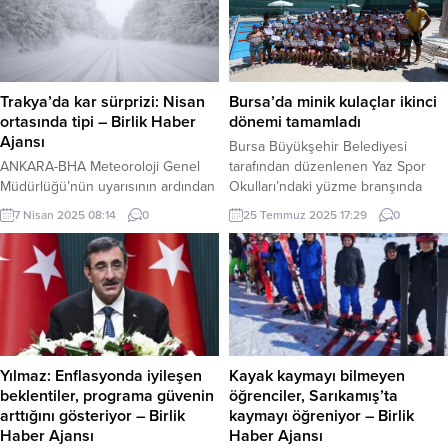
Trakya’da kar sürprizi: Nisan
Bursa’da minik kulaçlar ikinci
ortasında tipi – Birlik Haber
dönemi tamamladı
Ajansı
Bursa Büyükşehir Belediyesi
ANKARA-BHA Meteoroloji Genel
tarafından düzenlenen Yaz Spor
Müdürlüğü’nün uyarısının ardından
Okulları’ndaki yüzme branşında
Trakya‘da beklenen soğuk hava ve
ikinci dönem sona erdi. BURSA
7 Nisan 2025 08:14
0
25 Temmuz 2025 17:29
0
kar yağışı etkisini göstermeye
(İGFA) – Bursa Büyükşehir
başladı. Yağmur olarak başlayan
Belediyesi Gençlik ve Spor
yağış, gece saatlerinden sonra kara
Hizmetleri Dairesi Başkanlığı
dönüştü. Nisan ayında yağan kar,
koordinasyonunda Büyükşehir
kentleri beyaza bürürken
Belediyespor iş birliğiyle 12 farklı
vatandaşlarda şaşkınlık yarattı.
branşta gerçekleştirilen Yaz Spor
Balkanlar üzerinden gelen soğuk
Okulları’nda eğitimler tüm hızıyla
ve yağışlı hava sistemi, bölgede
devam ediyor. Çocukların yaz tatilini
Yılmaz: Enflasyonda iyileşen
Kayak kaymayı bilmeyen
hava sıcaklıklarının ciddi oranda
sporla iç içe geçirmeleri...
beklentiler, programa güvenin
öğrenciler, Sarıkamış’ta
düşmesine neden...
arttığını gösteriyor – Birlik
kaymayı öğreniyor – Birlik
Haber Ajansı
Haber Ajansı