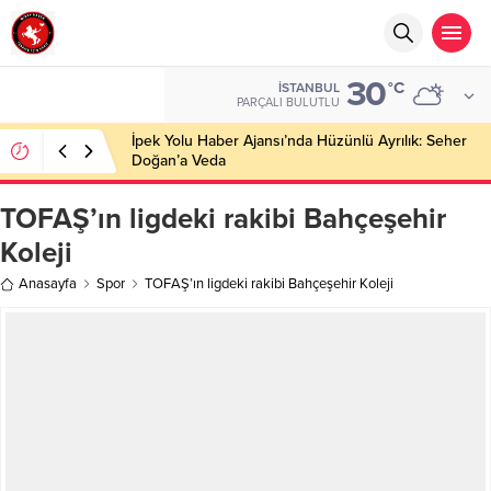
30
°C
İSTANBUL
PARÇALI BULUTLU
İpek Yolu Haber Ajansı’nda Hüzünlü Ayrılık: Seher
Doğan’a Veda
TOFAŞ’ın ligdeki rakibi Bahçeşehir
Koleji
Anasayfa
Spor
TOFAŞ’ın ligdeki rakibi Bahçeşehir Koleji