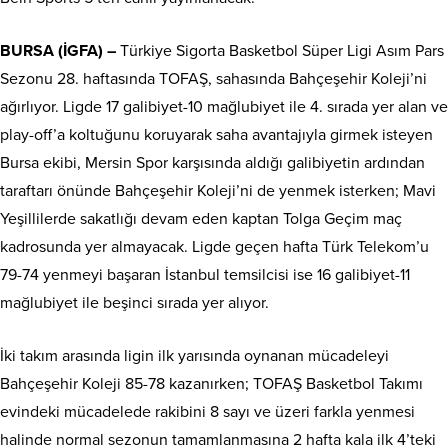
BURSA (İGFA) –
Türkiye Sigorta Basketbol Süper Ligi Asım Pars
Sezonu 28. haftasında TOFAŞ, sahasında Bahçeşehir Koleji’ni
ağırlıyor. Ligde 17 galibiyet-10 mağlubiyet ile 4. sırada yer alan ve
play-off’a koltuğunu koruyarak saha avantajıyla girmek isteyen
Bursa ekibi, Mersin Spor karşısında aldığı galibiyetin ardından
taraftarı önünde Bahçeşehir Koleji’ni de yenmek isterken; Mavi
Yeşillilerde sakatlığı devam eden kaptan Tolga Geçim maç
kadrosunda yer almayacak. Ligde geçen hafta Türk Telekom’u
79-74 yenmeyi başaran İstanbul temsilcisi ise 16 galibiyet-11
mağlubiyet ile beşinci sırada yer alıyor.
İki takım arasında ligin ilk yarısında oynanan mücadeleyi
Bahçeşehir Koleji 85-78 kazanırken; TOFAŞ Basketbol Takımı
evindeki mücadelede rakibini 8 sayı ve üzeri farkla yenmesi
halinde normal sezonun tamamlanmasına 2 hafta kala ilk 4’teki