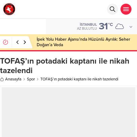
31
°C
İSTANBUL
AZ BULUTLU
İpek Yolu Haber Ajansı’nda Hüzünlü Ayrılık: Seher
Doğan’a Veda
TOFAŞ’ın potadaki kaptanı ile nikah
tazelendi
Anasayfa
Spor
TOFAŞ’ın potadaki kaptanı ile nikah tazelendi