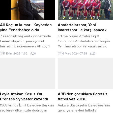
dakika 18 saniye derecesi ile
kapsamında genç forvet Karahan
şampiyon oldu. Bir çok sayıda
Efeoğlu’nu transfer etti. Son olarak
belediye takımlarının katıldığı ve bin
Aliağa Petkimspor’da forma giyen
500 sporcunun katıldığı yarışta,
2004 doğumlu, 2.03 metre
şampiyon...
boyundaki oyuncu, kısa forvet (3)
Ali Koç’un kumarı: Kaybeden
Anafartalarspor, Yeni
ve uzun...
yine Fenerbahçe oldu
İmaretspor ile karşılaşacak
7 sezonluk başkanlık döneminde
Edirne Süper Amatör Lig B
Fenerbahçe’nin şampiyonluk
Grubu’nda Anafartalarspor bugün
hasretini dindiremeyen Ali Koç 1
Yeni İmaretspor ile karşılaşacak.
sezonun daha heba edilmesine
Erdoğan DEMİR / EDİRNE (İGFA) –
4 Ekim 2025 11:32
0
16 Mart 2024 07:28
0
sebep olabilir. Seçim tarihinin
Edirne Süper Amatör Lig B
eylüle bırakılması Ali Koç’un
Grubu’nda mücadele eden
sonunu da getirdi. Ali Koç’un bu
Anafartalarspor ligin 13.haftasında
kumarı Fenerbahçe için pahalıya
kendi sahasında bugün Yeni
patlayacak gibi duruyor. İyi bir
İmaretspor ile karşılaşacak. B
kadro kurulmuş gibi gözükse de,
Grubu’nda bu hafta oynanacak
başkanlık seçimi sonrası futbolcular
karşılaşmaların programı da şöyle;
arasında “acaba maaşımızı...
Edirne Mega Gen.-Edirne Çarşıspor
Leyla Atakan Koşusu’nu
ABB’den çocuklara ücretsiz
: 3-0...
Prenses Sylvester kazandı
futbol yaz kursu
1968 yılında İzmit Belediye Başkanı
Ankara Büyükşehir Belediyesi’nin
seçilerek ülkemizde doğrudan
genç yetenekleri futbolla