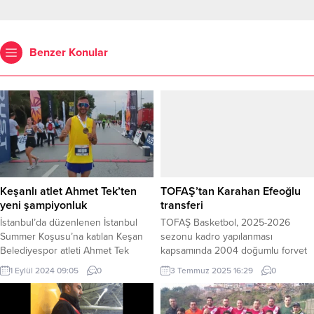
Benzer Konular
Keşanlı atlet Ahmet Tek’ten
TOFAŞ’tan Karahan Efeoğlu
yeni şampiyonluk
transferi
İstanbul’da düzenlenen İstanbul
TOFAŞ Basketbol, 2025-2026
Summer Koşusu’na katılan Keşan
sezonu kadro yapılanması
Belediyespor atleti Ahmet Tek
kapsamında 2004 doğumlu forvet
şampiyon oldu. Erdoğan DEMİR /
Karahan Efeoğlu ile anlaşma
1 Eylül 2024 09:05
0
3 Temmuz 2025 16:29
0
EDİRNE (İGFA) – Ahmet Tek,
sağladı. BURSA (İGFA) – TOFAŞ
İstanbul Summer Run Koşusu’na
Spor Kulübü, 2025-2026 sezonu
mücadele ettiği 10 kilometrede 34
kadro yapılanma çalışmaları