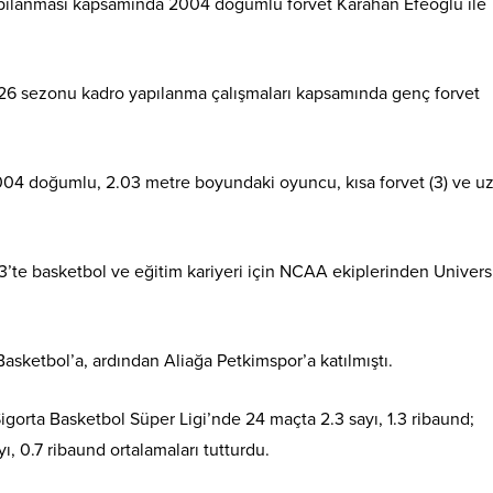
ılanması kapsamında 2004 doğumlu forvet Karahan Efeoğlu ile
 sezonu kadro yapılanma çalışmaları kapsamında genç forvet
004 doğumlu, 2.03 metre boyundaki oyuncu, kısa forvet (3) ve u
’te basketbol ve eğitim kariyeri için NCAA ekiplerinden Universi
sketbol’a, ardından Aliağa Petkimspor’a katılmıştı.
orta Basketbol Süper Ligi’nde 24 maçta 2.3 sayı, 1.3 ribaund;
ı, 0.7 ribaund ortalamaları tutturdu.