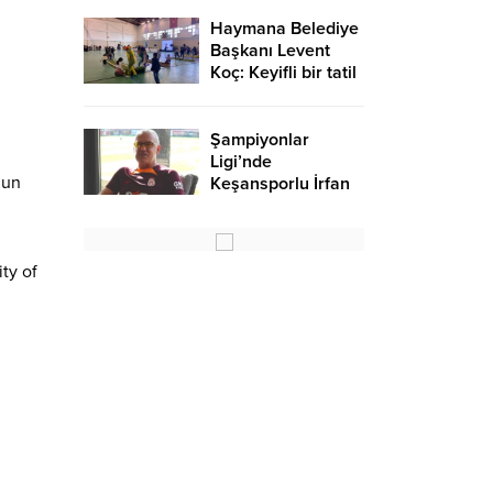
Haymana Belediye
Başkanı Levent
Koç: Keyifli bir tatil
oldu – Birlik Haber
Ajansı
Şampiyonlar
Ligi’nde
zun
Keşansporlu İrfan
Saraloğlu
gururlandırdı
ty of