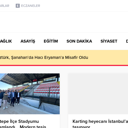
ARLAR
ECZANELER
AĞLIK
ASAYİŞ
EĞİTİM
SON DAKİKA
SİYASET
türk, Şanahan’da Hacı Eryaman’a Misafir Oldu
ltepe İlçe Stadyumu
Karting heyecanı İstanbul’
amlandı… Modern tesis
taşınıyor