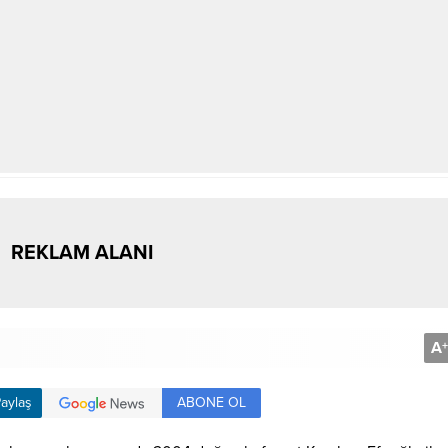
REKLAM ALANI
A
+
ABONE OL
aylaş