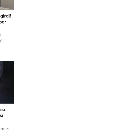
girdi!
ber
y
a’
irler
erin
sona
k ve
riği
100
esi
sı
ırmızı