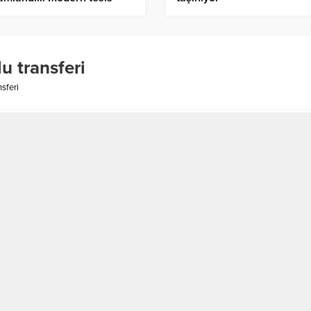
inspor’a ev sahipliği
acak
 transferi
sferi