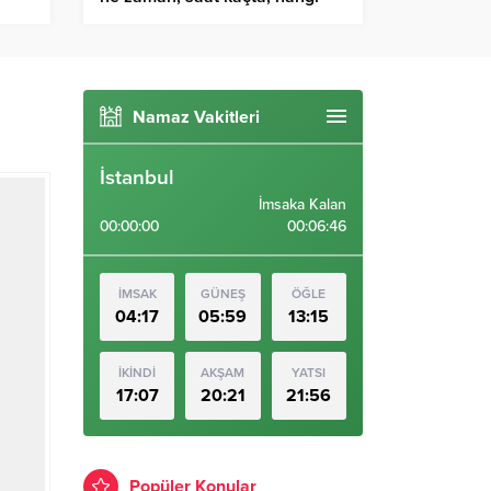
kanalda?
Namaz Vakitleri
İstanbul
İmsaka Kalan
00:00:00
00:06:45
İMSAK
GÜNEŞ
ÖĞLE
04:17
05:59
13:15
İKİNDİ
AKŞAM
YATSI
17:07
20:21
21:56
Popüler Konular