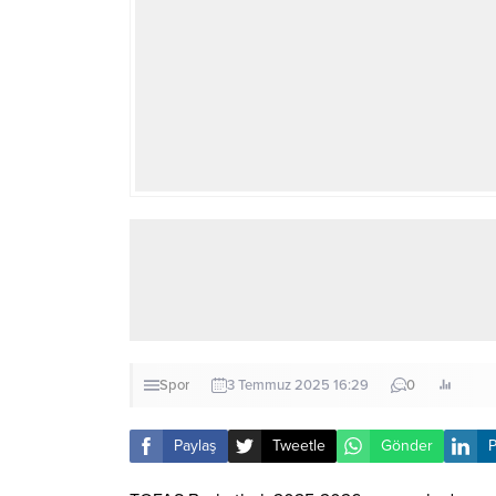
Spor
3 Temmuz 2025 16:29
0
Paylaş
Tweetle
Gönder
P