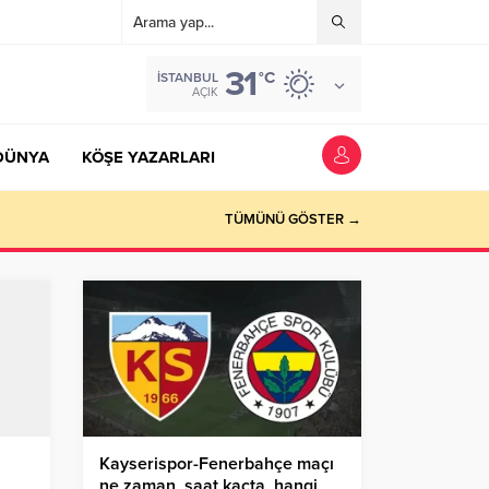
31
°C
İSTANBUL
AÇIK
DÜNYA
KÖŞE YAZARLARI
TÜMÜNÜ GÖSTER →
a
Kayserispor-Fenerbahçe maçı
ne zaman, saat kaçta, hangi