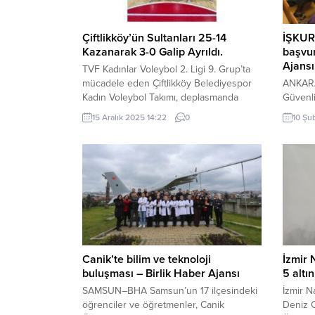
Çiftlikköy’ün Sultanları 25-14
İŞKUR 
Kazanarak 3-0 Galip Ayrıldı.
başvur
Ajansı
TVF Kadınlar Voleybol 2. Ligi 9. Grup’ta
mücadele eden Çiftlikköy Belediyespor
ANKARA
Kadın Voleybol Takımı, deplasmanda
Güvenli
karşılaştığı Bursa Magic Generations
medya h
15 Aralık 2025 14:22
0
10 Şu
Spor’u 3-0 mağlup ederek önemli bir
Cumhur
galibiyet elde etti. Bursa Çekirge Spor
tarafın
Salonu’nda oynanan karşılaşmaya Eylül,
Program
Gülnaz, Aslı, Zehra Çilingir, Zehra
başladı
Özdoğan ve libero Tuğba Taş altılısıyla
açıklam
başlayan Çiftlikköy temsilcisi, ilk...
mesleki
elde et
devlet 
öğrenci
bir...
Canik’te bilim ve teknoloji
İzmir 
buluşması – Birlik Haber Ajansı
5 altı
SAMSUN–BHA Samsun’un 17 ilçesindeki
İzmir N
öğrenciler ve öğretmenler, Canik
Deniz C