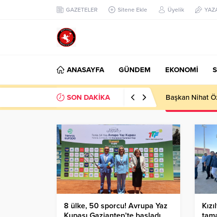
GAZETELER
Sitene Ekle
Üyelik
YAZ
ANASAYFA
GÜNDEM
EKONOMİ
S
SON DAKİKA
Başkan Nihat Öz
8 ülke, 50 sporcu! Avrupa Yaz
Kızı
Kupası Gaziantep’te başladı
tam