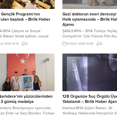
Gençlik Programı’nın
Gazi doktorun eseri dereceyi 
uları başladı – Birlik Haber
Halk oylamasında – Birlik Ha
Ajansı
-BHA Çalışma ve Sosyal
ŞANLIURFA – BHA Türkiye Yeşila
k Bakanı Vedat Işıkhan, sosyal
Cemiyeti’nin ‘Çıta Yüksek Film Kıs
esabından yaptığı paylaşımda,
mottosuyla düzenlediği Sağlıklı Fik
bat 2025 16:12
0
30 Ekim 2025 15:00
0
başkanı Recep Tayyip Erdoğan
Kısa Film Yarışması, bu yıl 9.’su
dan açıklanan İŞKUR Gençlik
düzenlendi. Bu yılki teması ‘gençl
ı‘nın başvuru sürecinin bugün
gözünden madde bağımlılığı’ olan
ğını duyurdu. Bakan Işıkhan,
yarışmada başvurular 12 Ekim’de 
asında, üniversite öğrencilerinin
ermişti. Eyyübiye Belediyesi Çocu
 deneyim kazanmalarını ve gelir
Gençlik Buluşmasına renk kattı İçe
melerini amaçlayan programın,
Görüntüle Yarışmada büyük ödül 
üniversitelerinde okuyan
bin...
ler için hazırlanmış kısmi zamanlı
Narlıdere’nin yüzücülerinden
128 Organize Suç Örgütü Üy
n 3 gümüş madalya
Yakalandı – Birlik Haber Ajan
arlıdere Belediyespor sporcuları
İstanbul-BHA İçişleri Bakanı Ali
an Ertan ve Sarp Börekci, Türkiye
Yerlikaya; Haklarında İnterpol’ün K