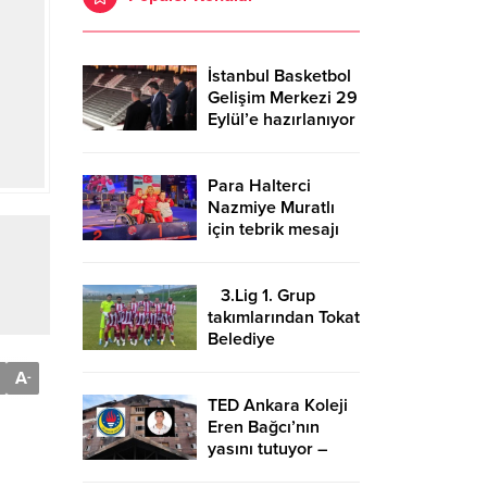
İstanbul Basketbol
Gelişim Merkezi 29
Eylül’e hazırlanıyor
Para Halterci
Nazmiye Muratlı
için tebrik mesajı
3.Lig 1. Grup
takımlarından Tokat
Belediye
Plevnespor
A
-
Kütahya ekibini
evinde ağırlayacak
TED Ankara Koleji
Eren Bağcı’nın
yasını tutuyor –
Birlik Haber Ajansı