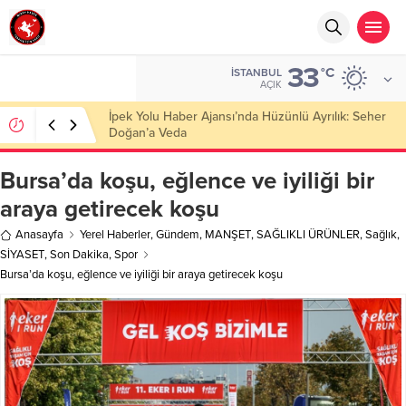
33
°C
İSTANBUL
AÇIK
Başkan Nihat Öztürk, Şanahan’da Hacı Eryaman’a
Misafir Oldu
Bursa’da koşu, eğlence ve iyiliği bir
araya getirecek koşu
Anasayfa
Yerel Haberler
,
Gündem
,
MANŞET
,
SAĞLIKLI ÜRÜNLER
,
Sağlık
,
SİYASET
,
Son Dakika
,
Spor
Bursa’da koşu, eğlence ve iyiliği bir araya getirecek koşu