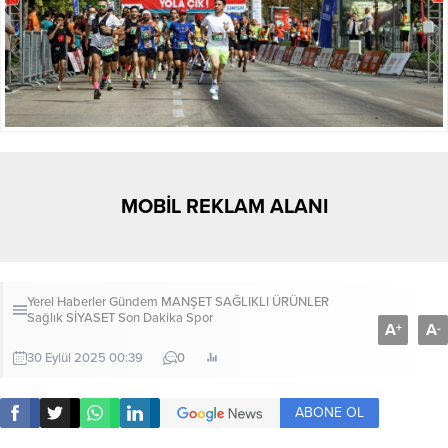
MOBİL REKLAM ALANI
Yerel Haberler
Gündem
MANŞET
SAĞLIKLI ÜRÜNLER
Sağlık
SİYASET
Son Dakika
Spor
A
A
+
-
30 Eylül 2025 00:39
0
ABONE OL