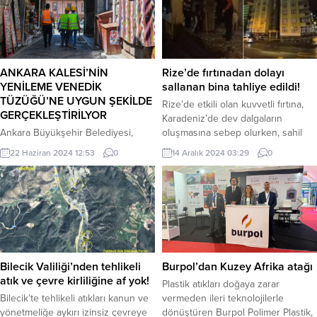
ANKARA KALESİ’NİN
Rize’de fırtınadan dolayı
YENİLEME VENEDİK
sallanan bina tahliye edildi!
TÜZÜĞÜ’NE UYGUN ŞEKİLDE
Rize’de etkili olan kuvvetli fırtına,
GERÇEKLEŞTİRİLYOR
Karadeniz’de dev dalgaların
Ankara Büyükşehir Belediyesi,
oluşmasına sebep olurken, sahil
Ankara Kalesi’nin Hisar Kapısı’nda
yoluna ulaştı…! Fırtına sebebiylr bir
22 Haziran 2024 12:53
0
14 Aralık 2024 03:29
0
bulunan duvarlarda oluşan
işletme hasar gördü ve 8 katlı bir
çatlakların giderilmesi için kapsamlı
apartman tedbir amaçlı tahliye
bakım ve onarım çalışması başlattı.
edilmesi sağlandı. Rize’de etkili
Kültür ve Turizm Bakanlığı Ankara
olan kuvvetli yağış ve fırtına
Kültür Varlıklarını Koruma Bölge
nedeniyle 8 katlı bir bina tedbir
Kurulu’nun onayladığı proje
amaçlı tahliye edildi. Kentte akşam
kapsamında; yapısal çatlak onarımı,
saatlerinde kuvvetli...
açıkların kapatılması, duvar dikişleri,
Bilecik Valiliği’nden tehlikeli
Burpol’dan Kuzey Afrika atağı
tamamlanma, temizleme ve
atık ve çevre kirliliğine af yok!
Plastik atıkları doğaya zarar
güçlendirme çalışmaları
Bilecik’te tehlikeli atıkları kanun ve
vermeden ileri teknolojilerle
gerçekleştiriliyor. Ankara
yönetmeliğe aykırı izinsiz çevreye
dönüştüren Burpol Polimer Plastik,
Büyükşehir Belediyesi, Başkentin