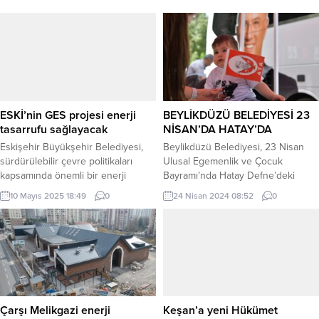
ESKİ’nin GES projesi enerji
BEYLİKDÜZÜ BELEDİYESİ 23
tasarrufu sağlayacak
NİSAN’DA HATAY’DA
Eskişehir Büyükşehir Belediyesi,
Beylikdüzü Belediyesi, 23 Nisan
sürdürülebilir çevre politikaları
Ulusal Egemenlik ve Çocuk
kapsamında önemli bir enerji
Bayramı’nda Hatay Defne’deki
yatırımına imza attı. Eskişehir Su ve
çocukları yalnız bırakmadı.
10 Mayıs 2025 18:49
0
24 Nisan 2024 08:52
0
Kanalizasyon İdaresi (ESKİ) Genel
Beylikdüzü Belediyesi ile Defne
Müdürlüğü tarafından hayata
Belediyesi’nin ortaklaşa
geçirilen Güneş Enerji Santrali
düzenlediği programda çocuklar
(GES) projesi ile hem enerji
için bir dizi etkinlik düzenlendi.
tasarrufu sağlanıyor hem de
Renkli görüntülere sahne olan
çevresel sürdürülebilirlik
etkinliklerdeki gösteriler büyük
destekleniyor. ESKİŞEHİR (İGFA) –
beğeni kazanırken, çocukların
ESKİ Genel Müdürlüğü İçme Suyu
neşesine velilerde eşlik etti
Çarşı Melikgazi enerji
Keşan’a yeni Hükümet
Arıtma Tesisinin çatısına...