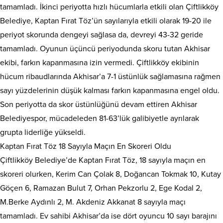
tamamladı. İkinci periyotta hızlı hücumlarla etkili olan Çiftlikköy
Belediye, Kaptan Fırat Töz’ün sayılarıyla etkili olarak 19-20 ile
periyot skorunda dengeyi sağlasa da, devreyi 43-32 geride
tamamladı. Oyunun üçüncü periyodunda skoru tutan Akhisar
ekibi, farkın kapanmasına izin vermedi. Çiftlikköy ekibinin
hücum ribaudlarında Akhisar’a 7-1 üstünlük sağlamasına rağmen
sayı yüzdelerinin düşük kalması farkın kapanmasına engel oldu.
Son periyotta da skor üstünlüğünü devam ettiren Akhisar
Belediyespor, mücadeleden 81-63’lük galibiyetle ayrılarak
grupta liderliğe yükseldi.
Kaptan Fırat Töz 18 Sayıyla Maçın En Skoreri Oldu
Çiftlikköy Belediye’de Kaptan Fırat Töz, 18 sayıyla maçın en
skoreri olurken, Kerim Can Çolak 8, Doğancan Tokmak 10, Kutay
Göçen 6, Ramazan Bulut 7, Orhan Pekzorlu 2, Ege Kodal 2,
M.Berke Aydınlı 2, M. Akdeniz Akkanat 8 sayıyla maçı
tamamladı. Ev sahibi Akhisar’da ise dört oyuncu 10 sayı barajını