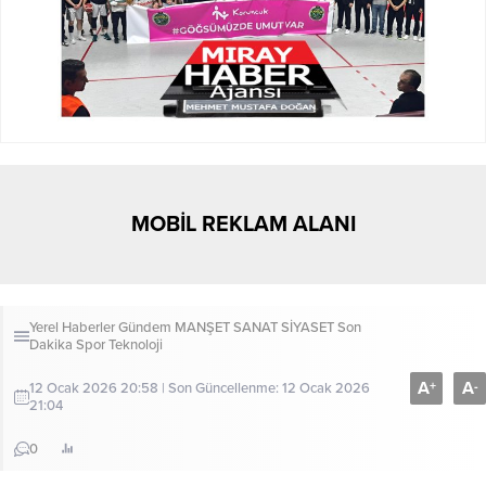
MOBİL REKLAM ALANI
Yerel Haberler
Gündem
MANŞET
SANAT
SİYASET
Son
Dakika
Spor
Teknoloji
A
A
+
-
12 Ocak 2026 20:58 | Son Güncellenme: 12 Ocak 2026
21:04
0