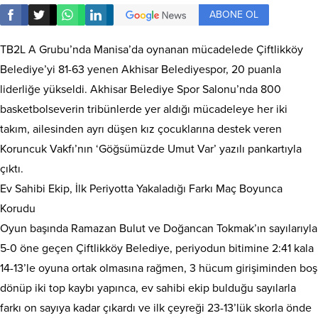
ABONE OL
TB2L A Grubu’nda Manisa’da oynanan mücadelede Çiftlikköy
Belediye’yi 81-63 yenen Akhisar Belediyespor, 20 puanla
liderliğe yükseldi. Akhisar Belediye Spor Salonu’nda 800
basketbolseverin tribünlerde yer aldığı mücadeleye her iki
takım, ailesinden ayrı düşen kız çocuklarına destek veren
Koruncuk Vakfı’nın ‘Göğsümüzde Umut Var’ yazılı pankartıyla
çıktı.
Ev Sahibi Ekip, İlk Periyotta Yakaladığı Farkı Maç Boyunca
Korudu
Oyun başında Ramazan Bulut ve Doğancan Tokmak’ın sayılarıyla
5-0 öne geçen Çiftlikköy Belediye, periyodun bitimine 2:41 kala
14-13’le oyuna ortak olmasına rağmen, 3 hücum girişiminden boş
dönüp iki top kaybı yapınca, ev sahibi ekip bulduğu sayılarla
farkı on sayıya kadar çıkardı ve ilk çeyreği 23-13’lük skorla önde