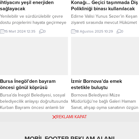
ihtiyacını yeşil enerjiden
Konağı… Geçici taşınmada Diş
sağlayacak
Polikliniği binası kullanılacak
Yenilebilir ve sürdürülebilir çevre
Edirne Valisi Yunus Sezer’in Keşan
dostu projelerini hayata geçirmeye
ziyareti sırasında mevcut Hükümet
devam eden Melikgazi Belediyesi,
Konağı’nın yıkılarak yerine modern
15 Mart 2024 12:35
0
18 Ağustos 2025 10:29
0
yapımında sona yaklaştığı Çarşı
bir bina inşa edileceğini
Melikgazi projesinin çatısına GES
duyurmasının ardından, geçici
kuracak. Mehmet UZEL / KAYSERİ
taşınma süreci için somut adımlar
(İGFA) – Melikgazi Belediye Başkanı
atıldı. Keşan Kaymakamı Aziz
Doç. Dr. Mustafa Palancıoğlu,
Mercan, Recep Tarhan Diş
tesisin çatısına kurulacak olan GES
Polikliniği binasının bir bölümünün
projesiyle birlikte tesisteki enerji
geçici hükümet konağı olarak
girdisini azaltarak daha fazla katma
kullanılacağını açıkladı. Erdoğan
Bursa İnegöl’den bayram
İzmir Bornova’da emek
değer üreteceklerini belirterek,
DEMİR / EDİRNE (İGFA) –
öncesi gönül köprüsü
estetikle buluştu
“Kayseri’de...
Edirne’nin...
Bursa’da İnegöl Belediyesi, sosyal
Bornova Belediyesi Müze
belediyecilik anlayışı doğrultusunda
Müdürlüğü’ne bağlı Galeri Hamam
Kurban Bayramı öncesi anlamlı bir
Sanat, ahşap oyma sanatının özgün
çalışmaya daha imza atarak gönül
örneklerine ev sahipliği yapıyor.
5 Haziran 2025 16:09
0
11 Haziran 2025 10:29
0
REKLAMI KAPAT
ziyaretlerini sürdürdü. BURSA
Dramalılar Köşkü’nde kapılarını
(İGFA) – Yılın her günü İnegöllü
açan, 53 eserin yer aldığı sergi, 16
vatandaşlarla gönül bağını
Haziran’a kadar ziyaretçilerini
sürdüren İnegöl Belediyesi, Sosyal
bekliyor. İZMİR (İGFA) – Bornova’da