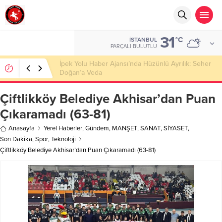
31
°C
İSTANBUL
PARÇALI BULUTLU
Başkan Nihat Öztürk, Şanahan’da Hacı Eryaman’a
Misafir Oldu
Çiftlikköy Belediye Akhisar’dan Puan
Çıkaramadı (63-81)
Anasayfa
Yerel Haberler
,
Gündem
,
MANŞET
,
SANAT
,
SİYASET
,
Son Dakika
,
Spor
,
Teknoloji
Çiftlikköy Belediye Akhisar’dan Puan Çıkaramadı (63-81)