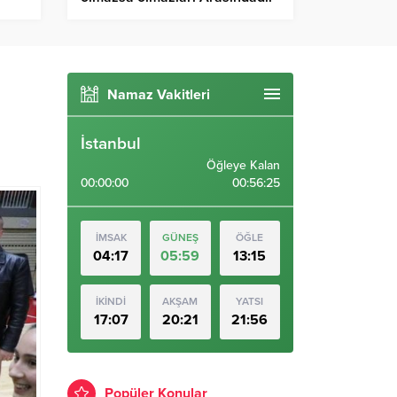
Namaz Vakitleri
İstanbul
Öğleye Kalan
00:00:00
00:56:24
İMSAK
GÜNEŞ
ÖĞLE
04:17
05:59
13:15
İKİNDİ
AKŞAM
YATSI
17:07
20:21
21:56
Popüler Konular