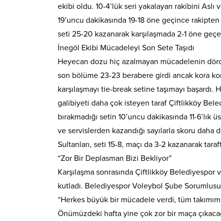
ekibi oldu. 10-4’lük seri yakalayan rakibini Aslı
19’uncu dakikasında 19-18 öne geçince rakipten mo
seti 25-20 kazanarak karşılaşmada 2-1 öne geçen
İnegöl Ekibi Mücadeleyi Son Sete Taşıdı
Heyecan dozu hiç azalmayan mücadelenin dördünc
son bölüme 23-23 berabere girdi ancak kora ko
karşılaşmayı tie-break setine taşımayı başardı
galibiyeti daha çok isteyen taraf Çiftlikköy B
bırakmadığı setin 10’uncu dakikasında 11-6’lık ü
ve servislerden kazandığı sayılarla skoru daha da
Sultanları, seti 15-8, maçı da 3-2 kazanarak tara
“Zor Bir Deplasman Bizi Bekliyor”
Karşılaşma sonrasında Çiftlikköy Belediyespor vol
kutladı. Belediyespor Voleybol Şube Sorumlusu On
“Herkes büyük bir mücadele verdi, tüm takımım
Önümüzdeki hafta yine çok zor bir maça çıkaca