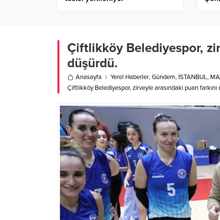
Çiftlikköy Belediyespor, zi
düşürdü.
Anasayfa
Yerel Haberler
,
Gündem
,
İSTANBUL
,
MA
Çiftlikköy Belediyespor, zirveyle arasındaki puan farkını