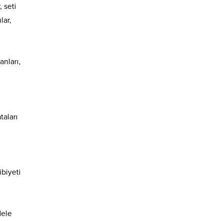
 seti
lar,
nları,
taları
ibiyeti
dele