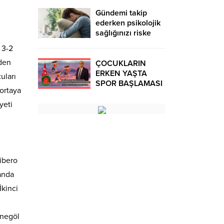
Gündemi takip
ederken psikolojik
sağlığınızı riske
atmayın!
 3-2
eden
ÇOCUKLARIN
ERKEN YAŞTA
uları
SPOR BAŞLAMASI
ortaya
ÇEŞİTLİ
TEHLİKELERDEN
yeti
UZAK TUTUMUŞ
OLACAKTIR
Libero
 anda
İkinci
İnegöl