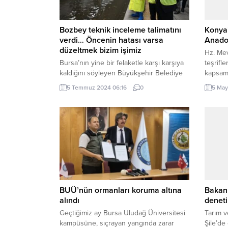
Bozbey teknik inceleme talimatını
Konya
verdi… Öncenin hatası varsa
Anado
düzeltmek bizim işimiz
Hz. Mev
Bursa’nın yine bir felaketle karşı karşıya
teşrifle
kaldığını söyleyen Büyükşehir Belediye
kapsam
Başkanı Mustafa Bozbey, yoğun yağışın
Belediy
5 Temmuz 2024 06:16
0
5 May
Acemler bölgesi, Dikkaldırım ve Nilüfer
tarafın
bölgesinde etkili olduğunu hatırlattı.
Mevlan
Başkan Bozbey, metrekareye yaklaşık 44
başladı
kilogram yağış düşmesi sebebiyle sel
ailesini
oluştuğunu ve Nilüfer Çayı’nın taşma
yıldönü
noktasına geldiğini belirtti. Bozbey,
Belediy
“Önceden bir hata yapılmışsa onu
tarafın
düzeltmek bizim...
BUÜ’nün ormanları koruma altına
Bakan 
alındı
denet
Geçtiğimiz ay Bursa Uludağ Üniversitesi
Tarım v
kampüsüne, sıçrayan yangında zarar
Şile’de