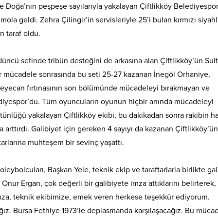
 ve Doğa’nın peşpeşe sayılarıyla yakalayan Çiftlikköy Belediyespor,
la geldi. Zehra Çilingir’in servisleriyle 25’i bulan kırmızı siyahlı
 taraf oldu.
ü setinde tribün desteğini de arkasına alan Çiftlikköy’ün Sulta
r mücadele sonrasında bu seti 25-27 kazanan İnegöl Orhaniye,
. Heyecan fırtınasının son bölümünde mücadeleyi bırakmayan ve
elediyespor’du. Tüm oyuncuların oyunun hiçbir anında mücadeleyi
stünlüğü yakalayan Çiftlikköy ekibi, bu dakikadan sonra rakibin ha
 arttırdı. Galibiyet için gereken 4 sayıyı da kazanan Çiftlikköy’ün
ftarlarına muhteşem bir sevinç yaşattı.
eybolcuları, Başkan Yele, teknik ekip ve taraftarlarla birlikte gal
ur Ergan, çok değerli bir galibiyete imza attıklarını belirterek,
ıza, teknik ekibimize, emek veren herkese teşekkür ediyorum.
ğız. Bursa Fethiye 1973’le deplasmanda karşılaşacağız. Bu müca