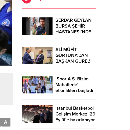
SERDAR GEYLAN
BURSA ŞEHİR
HASTANESİ’NDE
MUCİZELERE İMZA
ATIYOR
ALİ MÜFİT
GÜRTUNA’DAN
BAŞKAN GÜREL’
KUTLAMA
ZİYARETİ
‘Spor A.Ş. Bizim
Mahallede’
etkinlikleri başladı
İstanbul Basketbol
Gelişim Merkezi 29
Eylül’e hazırlanıyor
A
-