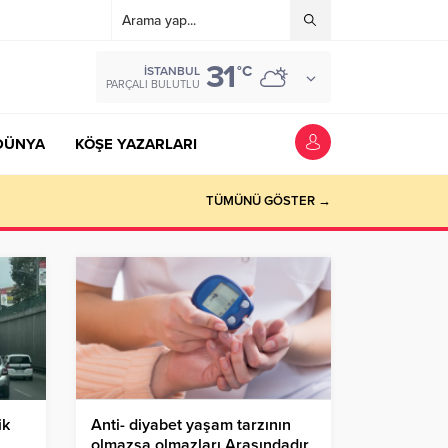
31
°C
İSTANBUL
PARÇALI BULUTLU
DÜNYA
KÖŞE YAZARLARI
TÜMÜNÜ GÖSTER →
ik
Anti- diyabet yaşam tarzının
olmazsa olmazları Arasındadır