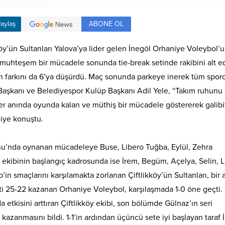
ABONE OL
aylaş
köy’ün Sultanları Yalova’ya lider gelen İnegöl Orhaniye Voleybol’u
 muhteşem bir mücadele sonunda tie-break setinde rakibini alt 
an farkını da 6’ya düşürdü. Maç sonunda parkeye inerek tüm sporc
 Başkanı ve Belediyespor Kulüp Başkanı Adil Yele, “Takım ruhunu 
 anında oyunda kalan ve müthiş bir mücadele göstererek galibi
iye konuştu.
alonu’nda oynanan mücadeleye Buse, Libero Tuğba, Eylül, Zehra
l ekibinin başlangıç kadrosunda ise İrem, Begüm, Açelya, Selin, 
’in smaçlarını karşılamakta zorlanan Çiftlikköy’ün Sultanları, bir
eti 25-22 kazanan Orhaniye Voleybol, karşılaşmada 1-0 öne geçti. 
etkisini arttıran Çiftlikköy ekibi, son bölümde Gülnaz’ın seri
 kazanmasını bildi. 1-1’in ardından üçüncü sete iyi başlayan taraf 