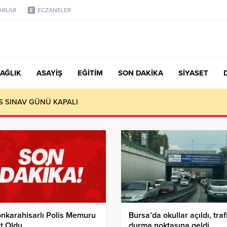
ARLAR
ECZANELER
AĞLIK
ASAYİŞ
EĞİTİM
SON DAKİKA
SİYASET
 kültürü yaygınlaştırmaktır
nkarahisarlı Polis Memuru
Bursa’da okullar açıldı, traf
t Oldu
durma noktasına geldi