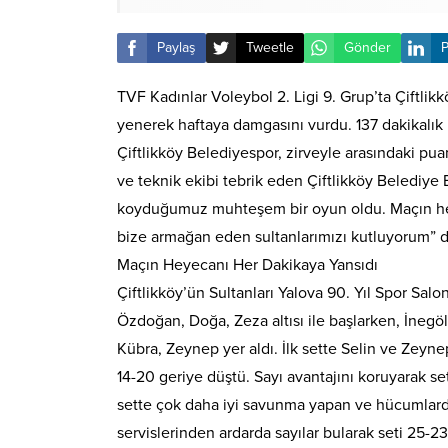
Paylaş
Tweetle
Gönder
P
TVF Kadınlar Voleybol 2. Ligi 9. Grup’ta Çiftlik
yenerek haftaya damgasını vurdu. 137 dakikalık
Çiftlikköy Belediyespor, zirveyle arasındaki pu
ve teknik ekibi tebrik eden Çiftlikköy Belediye
koyduğumuz muhteşem bir oyun oldu. Maçın her
bize armağan eden sultanlarımızı kutluyorum” d
Maçın Heyecanı Her Dakikaya Yansıdı
Çiftlikköy’ün Sultanları Yalova 90. Yıl Spor S
Özdoğan, Doğa, Zeza altısı ile başlarken, İnegö
Kübra, Zeynep yer aldı. İlk sette Selin ve Zeynep
14-20 geriye düştü. Sayı avantajını koruyarak s
sette çok daha iyi savunma yapan ve hücumlarda 
servislerinden ardarda sayılar bularak seti 25-23