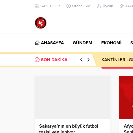
GAZETELER
Sitene Ekle
Üyelik
YAZ
ANASAYFA
GÜNDEM
EKONOMİ
S
SON DAKİKA
sıfır atık yaşam
Sakarya’nın en büyük futbol
Afyo
tesisi yenileniyor
Şehi