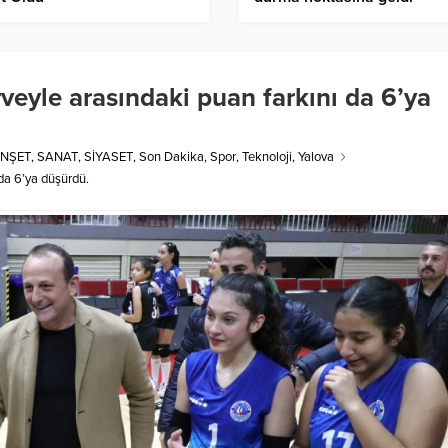
rveyle arasındaki puan farkını da 6’ya
NŞET
,
SANAT
,
SİYASET
,
Son Dakika
,
Spor
,
Teknoloji
,
Yalova
 da 6’ya düşürdü.