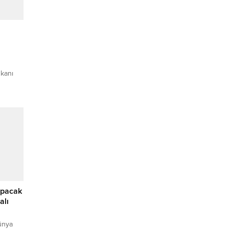
şkanı
7’lik
ğenilen
i ve İYİ
er aldı.
C
n...
apacak
alı
ünya