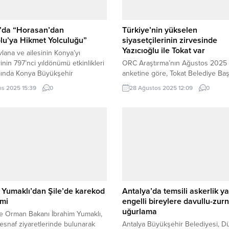
’da “Horasan’dan
Türkiye’nin yükselen
lu’ya Hikmet Yolculuğu”
siyasetçilerinin zirvesinde
Yazıcıoğlu ile Tokat var
lana ve ailesinin Konya’yı
rinin 797’nci yıldönümü etkinlikleri
ORC Araştırma’nın Ağustos 2025
ında Konya Büyükşehir
anketine göre, Tokat Belediye Ba
esi ve Selçuk Üniversitesi
Mehmet Kemal Yazıcıoğlu, yüzde 9,
ıs 2025 15:39
0
28 Ağustos 2025 12:09
0
dan düzenlenen “1. Uluslararası
destek oranıyla Türkiye’nin en be
a ve Ali Şîr Nevâyî Sempozyumu”
genç siyasetçisi oldu. CHP, AK Part
. KONYA (İGFA) – Hz. Mevlana ve
Parti’den genç isimler de listede y
n Konya’yı teşriflerinin 797’nci
Tokat Haber / TOKAT (İGFA) – OR
mü vesilesiyle Konya Büyükşehir
Araştırma, 21-24 Ağustos 2025
esi ve Selçuk Üniversitesi
tarihlerinde Türkiye genelinde 2 bi
dan “1. Uluslararası Mevlana ve...
Yumaklı’dan Şile’de karekod
Antalya’da temsili askerlik y
imi
engelli bireylere davullu-zurn
uğurlama
e Orman Bakanı İbrahim Yumaklı,
 esnaf ziyaretlerinde bulunarak
Antalya Büyükşehir Belediyesi, D