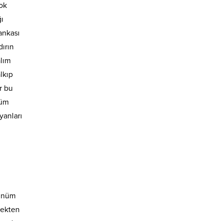
ok
ı
ankası
dırın
alım
lkıp
r bu
şüm
yanları
günüm
rekten