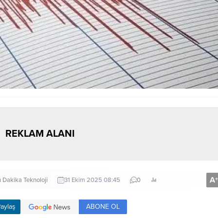
REKLAM ALANI
A
+
 Dakika
Teknoloji
31 Ekim 2025 08:45
0
ABONE OL
aylaş