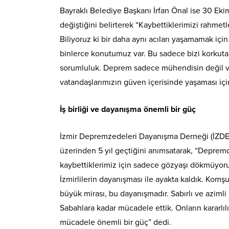
Bayraklı Belediye Başkanı İrfan Önal ise 30 Ekim
değiştiğini belirterek “Kaybettiklerimizi rahme
Biliyoruz ki bir daha aynı acıları yaşamamak i
binlerce konutumuz var. Bu sadece bizi korkuta
sorumluluk. Deprem sadece mühendisin değil vicd
vatandaşlarımızın güven içerisinde yaşaması iç
İş birliği ve dayanışma önemli bir güç
İzmir Depremzedeleri Dayanışma Derneği (İZDE
üzerinden 5 yıl geçtiğini anımsatarak, “Depremd
kaybettiklerimiz için sadece gözyaşı dökmüyoruz
İzmirlilerin dayanışması ile ayakta kaldık. Kom
büyük mirası, bu dayanışmadır. Sabırlı ve azimli
Sabahlara kadar mücadele ettik. Onların kararlıl
mücadele önemli bir güç” dedi.