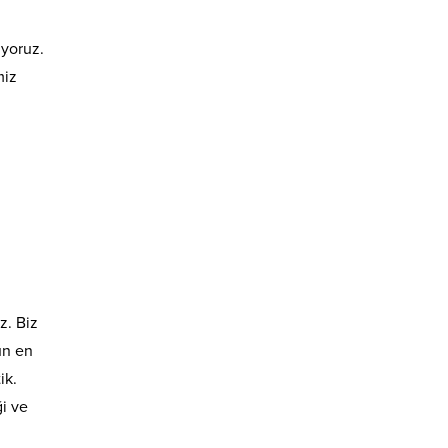
ıyoruz.
miz
z. Biz
ün en
ik.
ği ve