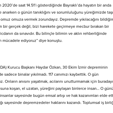
 2020’de saat 14.51’i gösterdiğinde Bayraklı’da hayatın bir anda
tle anarken o günün tanıklığını ve sorumluluğunu yüreğimizde taş
çin omuz omuza vermek zorundayız. Depremde yıkılacağını bildiği
n bir gerçek değil, bizi harekete geçirmeye mecbur bırakan bir
anın da sınavıdır. Bu bilinçle bilimin ve aklın rehberliğinde
in mücadele ediyoruz” diye konuştu.
DA) Kurucu Başkanı Haydar Özkan, 30 Ekim İzmir depreminin
e sadece binalar yıkılmadı. 117 canımızı kaybettik. O gün
. Onların anısını yaşatmak, acılarını unutturmamak için buradayı
şusuna koşan, el uzatan, yüreğini paylaşan binlerce insan… O gün
 insanlar sayesinde bugün emsal artışı ve hak kazanımları elde ett
ığı sayesinde depremzedeler haklarını kazandı. Toplumsal iş birli