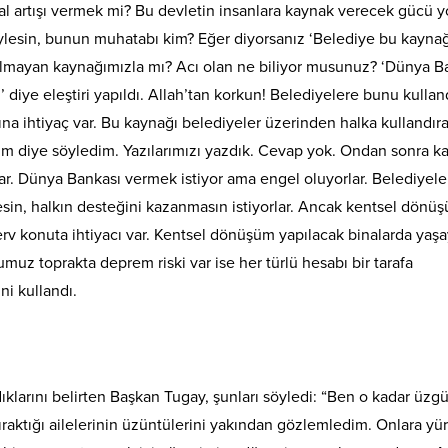
l artışı vermek mi? Bu devletin insanlara kaynak verecek gücü y
ylesin, bunun muhatabı kim? Eğer diyorsanız ‘Belediye bu kaynağ
olmayan kaynağımızla mı? Acı olan ne biliyor musunuz? ‘Dünya B
 diye eleştiri yapıldı. Allah’tan korkun! Belediyelere bunu kullan
na ihtiyaç var. Bu kaynağı belediyeler üzerinden halka kullandır
ım diye söyledim. Yazılarımızı yazdık. Cevap yok. Ondan sonra ka
r. Dünya Bankası vermek istiyor ama engel oluyorlar. Belediyele
esin, halkın desteğini kazanmasın istiyorlar. Ancak kentsel dönü
erv konuta ihtiyacı var. Kentsel dönüşüm yapılacak binalarda yaşa
uz toprakta deprem riski var ise her türlü hesabı bir tarafa
ni kullandı.
ıklarını belirten Başkan Tugay, şunları söyledi: “Ben o kadar üz
ıraktığı ailelerinin üzüntülerini yakından gözlemledim. Onlara yü