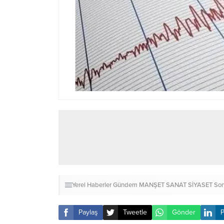
Yerel Haberler
Gündem
MANŞET
SANAT
SİYASET
Son
Paylaş
Tweetle
Gönder
P