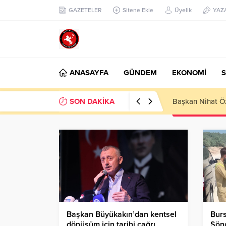
GAZETELER
Sitene Ekle
Üyelik
YAZ
ANASAYFA
GÜNDEM
EKONOMİ
S
SON DAKİKA
Başkan Nihat Öz
Başkan Büyükakın’dan kentsel
Burs
dönüşüm için tarihi çağrı
Sön