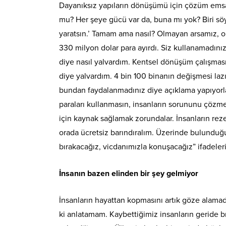
Dayanıksız yapıların dönüşümü için çözüm emsa
mu? Her şeye gücü var da, buna mı yok? Biri sö
yaratsın.’ Tamam ama nasıl? Olmayan arsamız, 
330 milyon dolar para ayırdı. Siz kullanamadınız’
diye nasıl yalvardım. Kentsel dönüşüm çalışması
diye yalvardım. 4 bin 100 binanın değişmesi laz
bundan faydalanmadınız diye açıklama yapıyorla
paraları kullanmasın, insanların sorununu çözm
için kaynak sağlamak zorundalar. İnsanların rez
orada ücretsiz barındıralım. Üzerinde bulunduğum
bırakacağız, vicdanımızla konuşacağız” ifadeleri
İnsanın bazen elinden bir şey gelmiyor
İnsanların hayattan kopmasını artık göze alamad
ki anlatamam. Kaybettiğimiz insanların geride b