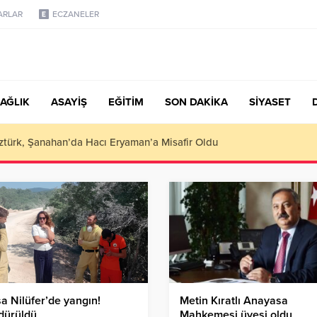
ARLAR
ECZANELER
AĞLIK
ASAYİŞ
EĞİTİM
SON DAKİKA
SİYASET
türk, Şanahan’da Hacı Eryaman’a Misafir Oldu
a Nilüfer’de yangın!
Metin Kıratlı Anayasa
dürüldü
Mahkemesi üyesi oldu