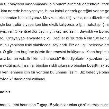
 bu tür olayların yaşanmaması için önlem alınması gerektiğini ifad
 kim nerede hata yaptıysa, bunu kabul ederek gereğini yerine get
anlarından bahsediyoruz. Mevzuat eksikliği varsa, onu düzeltmek
işin kontrolünü yaparken kim eksik kalıyorsa, o işin muhataplığını
iyaç var. O kentsel dönüşüm için kaynak lazım. Bayraklı ve Born
ndi. Ortaya yapı envanteri çıktı. Dediler ki ‘Burada 4 bin 100 kon
ni bu yapıların riski olabileceği söylendi. Biz de ilgili belediyeler
ik. O günden bugüne işlerin ilerlemesini bekliyoruz. Yarın hepimi
ursa bunun vebalini kim üstlenecek? Belediyelerimiz yazılarını ya
ktiği açık. İnsanlar binaları riskli çıkarsa o binaları boşaltmak z
ın yenilenmesi için bir yöntem bulunması lazım. Biz belediye olar
edik” ifadelerini kullandı.
adınız
diklerini hatırlatan Tugay, “5 yıldır sorunları çözülmemiş insanl