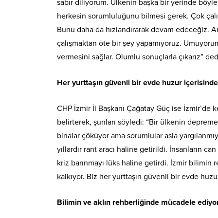
sabır diliyorum. Ülkenin başka bir yerinde böy
herkesin sorumluluğunu bilmesi gerek. Çok çalı
Bunu daha da hızlandırarak devam edeceğiz. A
çalışmaktan öte bir şey yapamıyoruz. Umuyorum
vermesini sağlar. Olumlu sonuçlarla çıkarız” ded
Her yurttaşın güvenli bir evde huzur içerisin
CHP İzmir İl Başkanı Çağatay Güç ise İzmir’de 
belirterek, şunları söyledi: “Bir ülkenin depreme
binalar çöküyor ama sorumlular asla yargılanmı
yıllardır rant aracı haline getirildi. İnsanların
kriz barınmayı lüks haline getirdi. İzmir bilimi
kalkıyor. Biz her yurttaşın güvenli bir evde huz
Bilimin ve aklın rehberliğinde mücadele ediyo