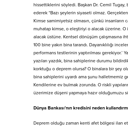
hissettiklerini söyledi. Başkan Dr. Cemil Tugay,
ederek “Bazı şeylerin siyaseti olmaz. Gerçekten
Kimse samimiyetsiz olmasın, çünkü insanların c
muhatap kimse, o eleştiriyi o alacak üzerine. O 
alacak üstüne. Kentsel dönüşüm çalışmasına iht
100 bine yakın bina tarandı. Dayanıklılığı incele
performans testlerinin yaptırılması gerekiyor.’ Ya
yazıları yazdık, bina sahiplerine durumu bildird
korktuğu o deprem olursa? O binalara bir şey ol
bina sahiplerini uyardı ama şunu halletmemiz gere
Kendilerine ev bulmak zorunda. O riskli yapılar
üzerimize düşeni yapmaya hazır olduğumuzu söyl
Dünya Bankası’nın kredisini neden kullandırm
Deprem olduğu zaman kenti afet bölgesi ilan etme