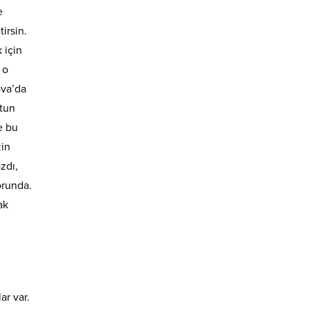
e
irsin.
 için
 o
ova’da
utun
e bu
zin
zdı,
orunda.
ak
ar var.