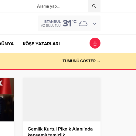
31
°C
İSTANBUL
AZ BULUTLU
DÜNYA
KÖŞE YAZARLARI
TÜMÜNÜ GÖSTER →
Gemlik Kurtul Piknik Alanı’nda
kapsamlı temizlik