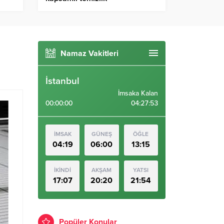
Namaz Vakitleri
İstanbul
İmsaka Kalan
00:00:00
04:27:52
İMSAK
GÜNEŞ
ÖĞLE
04:19
06:00
13:15
İKİNDİ
AKŞAM
YATSI
17:07
20:20
21:54
Popüler Konular