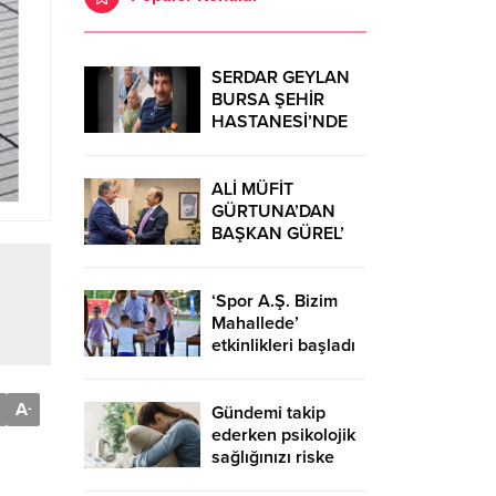
SERDAR GEYLAN
BURSA ŞEHİR
HASTANESİ’NDE
MUCİZELERE İMZA
ATIYOR
ALİ MÜFİT
GÜRTUNA’DAN
BAŞKAN GÜREL’
KUTLAMA
ZİYARETİ
‘Spor A.Ş. Bizim
Mahallede’
etkinlikleri başladı
A
-
Gündemi takip
ederken psikolojik
sağlığınızı riske
atmayın!