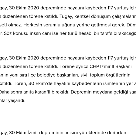
gay, 30 Ekim 2020 depreminde hayatını kaybeden 117 yurttaş içi
a düzenlenen törene katıldı. Tugay, kentsel dönüşüm çalışmaları
aseti olmaz. Herkesin sorumluluğunu yerine getirmesi gerek. Dün
. Söz konusu insan canı ise her türlü hesabı bir tarafa bırakacağı
gay, 30 Ekim 2020 depreminde hayatını kaybeden 117 yurttaş içi
 düzenlenen törene katıldı. Törene ayrıca CHP İzmir İl Başkanı
ın yanı sıra ilçe belediye başkanları, sivil toplum örgütlerinin
katıldı. Tören, 30 Ekim’de hayatını kaybedenlerin isimlerinin yer a
aha sonra anıta karanfil bırakıldı. Depremin meydana geldiği saa
nlar yaşandı.
gay, 30 Ekim İzmir depreminin acısını yüreklerinde derinden