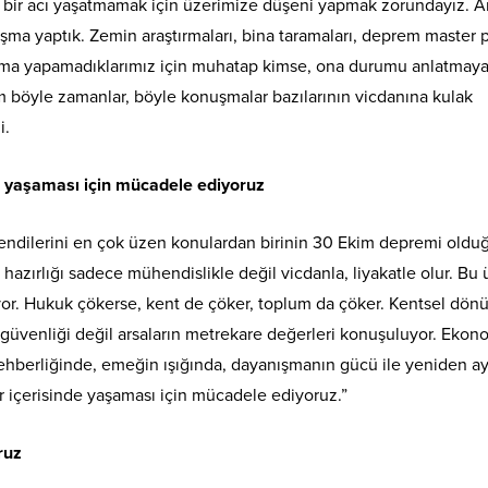
le bir acı yaşatmamak için üzerimize düşeni yapmak zorundayız. 
şma yaptık. Zemin araştırmaları, bina taramaları, deprem master 
ma yapamadıklarımız için muhatap kimse, ona durumu anlatmay
 böyle zamanlar, böyle konuşmalar bazılarının vicdanına kulak
i.
de yaşaması için mücadele ediyoruz
kendilerini en çok üzen konulardan birinin 30 Ekim depremi old
 hazırlığı sadece mühendislikle değil vicdanla, liyakatle olur. Bu
yor. Hukuk çökerse, kent de çöker, toplum da çöker. Kentsel dö
 can güvenliği değil arsaların metrekare değerleri konuşuluyor. Ekon
n rehberliğinde, emeğin ışığında, dayanışmanın gücü ile yeniden a
ur içerisinde yaşaması için mücadele ediyoruz.”
ruz