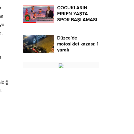
n
ÇOCUKLARIN
ERKEN YAŞTA
na
SPOR BAŞLAMASI
ya
ÇEŞİTLİ
TEHLİKELERDEN
z,
UZAK TUTUMUŞ
Düzce’de
OLACAKTIR
motosiklet kazası: 1
yaralı
n
ldığı
t