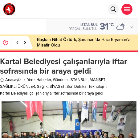
31
°C
İSTANBUL
PARÇALI BULUTLU
Başkan Nihat Öztürk, Şanahan’da Hacı Eryaman’a
Misafir Oldu
Kartal Belediyesi çalışanlarıyla iftar
sofrasında bir araya geldi
Anasayfa
Yerel Haberler
,
Gündem
,
İSTANBUL
,
MANŞET
,
SAĞLIKLI ÜRÜNLER
,
Sağlık
,
SİYASET
,
Son Dakika
,
Teknoloji
Kartal Belediyesi çalışanlarıyla iftar sofrasında bir araya geldi