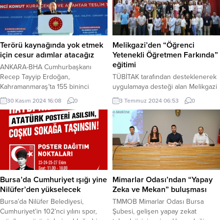
müdahale projesini hayata geçirdi.
vatandaşların güvenliğini ve
ANKARA (İGFA) – Ulaştırma ve
konforunu artırmak amacıyla tünelin
Altyapı Bakanı Abdulkadir Uraloğlu,
iç kısmında detaylı temizlik
Karayolları Genel Müdürlüğü
çalışması yaptı. Battı-Çıktı’nın içi
sorumluluğundaki yol ağında...
tamamen yıkanarak temizlendi, yol
Terörü kaynağında yok etmek
Melikgazi’den “Öğrenci
süpürme işlemleriyle...
için cesur adımlar atacağız
Yetenekli Öğretmen Farkında”
eğitimi
ANKARA-BHA Cumhurbaşkanı
Recep Tayyip Erdoğan,
TÜBİTAK tarafından desteklenerek
Kahramanmaraş’ta 155 bininci
uygulamaya desteği alan Melikgazi
deprem konutun teslimini
Belediyesi ve Melikgazi İlçe Milli
30 Kasım 2024 16:08
0
3 Temmuz 2024 06:53
0
gerçekleştirdi. Deprem felaketinin
Eğitim Müdürlüğü tarafından
yaralarını sarmak için gece gündüz
tasarlanan “Öğrenci Yetenekli
çalıştıklarını söyleyen Erdoğan,
Öğretmen Farkında” projesi 5
konuşmasında Özgür Özel’e
günlük eğitimin ardından
seslenerek, “Buradan CHP Genel
tamamlandı. Mehmet UZEL
Başkanı Sayın Özel’e diyorum ki;
(KAYSERİ İGFA) Kayseri Melikgazi
Ankara’da siyasetçilik oynamak
Belediyesi Tiyatro Salonu’nda
yerine gel eser ve hizmet siyaseti
verilen 5 günlük eğitimde
Bursa’da Cumhuriyet ışığı yine
Mimarlar Odası’ndan “Yapay
nasıl yapılırmış, Kahramanmaraş’ta
öğretmenler, üstün yetenekli
Nilüfer’den yükselecek
Zeka ve Mekan” buluşması
gör” dedi. Erdoğan konut teslim...
öğrencilerin sınıf ortamında fark
Bursa’da Nilüfer Belediyesi,
TMMOB Mimarlar Odası Bursa
edilebilmeleri ve yeteneklerine
Cumhuriyet’in 102’nci yılını spor,
Şubesi, gelişen yapay zekat
göre yönlendirilebilmeleri...