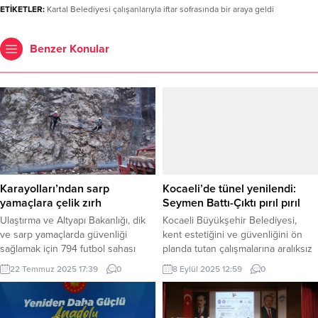
ETİKETLER:
Kartal Belediyesi çalışanlarıyla iftar sofrasında bir araya geldi
Benzer Konular
Karayolları’ndan sarp
Kocaeli’de tünel yenilendi:
yamaçlara çelik zırh
Seymen Battı-Çıktı pırıl pırıl
Ulaştırma ve Altyapı Bakanlığı, dik
Kocaeli Büyükşehir Belediyesi,
ve sarp yamaçlarda güvenliği
kent estetiğini ve güvenliğini ön
sağlamak için 794 futbol sahası
planda tutan çalışmalarına aralıksız
büyüklüğünde çelik ağ uygulaması
devam ediyor. KOCAELİ (İGFA) –
22 Temmuz 2025 17:39
0
8 Eylül 2025 12:59
0
yaptı. Bakanlık, afetlere karşı daha
Kocaeli Büyükşehir Belediyesi Yol
güçlü bir karayolu altyapısı
ve Bakım Dairesi Başkanlığı’na
oluşturmak amacıyla 58 ayrı
bağlı A Takımı ekipleri,