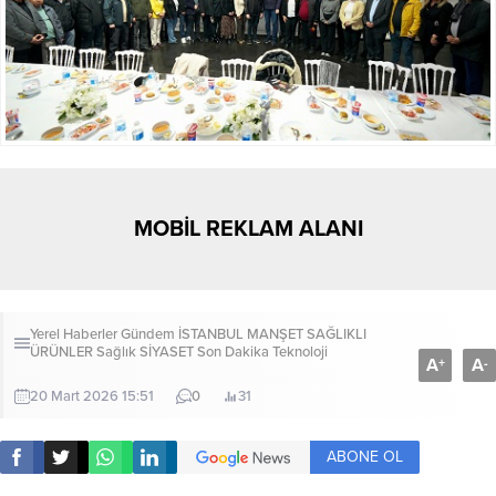
MOBİL REKLAM ALANI
Yerel Haberler
Gündem
İSTANBUL
MANŞET
SAĞLIKLI
ÜRÜNLER
Sağlık
SİYASET
Son Dakika
Teknoloji
A
A
+
-
20 Mart 2026 15:51
0
31
ABONE OL