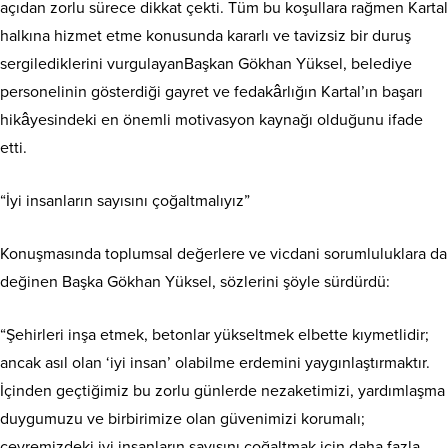
açıdan zorlu sürece dikkat çekti. Tüm bu koşullara rağmen Kartal
halkına hizmet etme konusunda kararlı ve tavizsiz bir duruş
sergilediklerini vurgulayanBaşkan Gökhan Yüksel, belediye
personelinin gösterdiği gayret ve fedakârlığın Kartal’ın başarı
hikâyesindeki en önemli motivasyon kaynağı olduğunu ifade
etti.
“İyi insanların sayısını çoğaltmalıyız”
Konuşmasında toplumsal değerlere ve vicdani sorumluluklara da
değinen Başka Gökhan Yüksel, sözlerini şöyle sürdürdü:
“Şehirleri inşa etmek, betonlar yükseltmek elbette kıymetlidir;
ancak asıl olan ‘iyi insan’ olabilme erdemini yaygınlaştırmaktır.
İçinden geçtiğimiz bu zorlu günlerde nezaketimizi, yardımlaşma
duygumuzu ve birbirimize olan güvenimizi korumalı;
çevremizdeki iyi insanların sayısını çoğaltmak için daha fazla