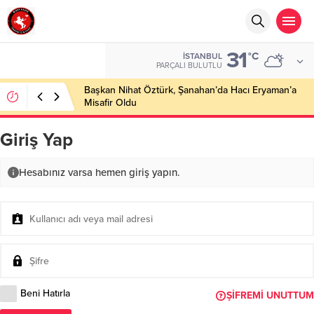
31
°C
İSTANBUL
PARÇALI BULUTLU
Başkan Nihat Öztürk, Şanahan’da Hacı Eryaman’a
Misafir Oldu
Giriş Yap
Hesabınız varsa hemen giriş yapın.
Beni Hatırla
ŞIFREMI UNUTTUM